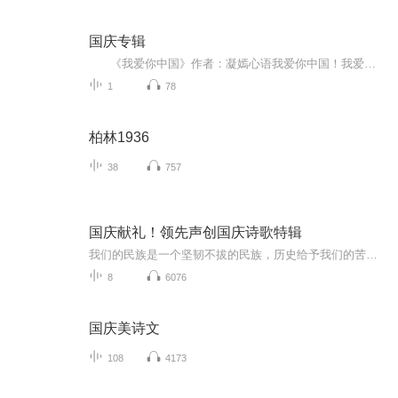
国庆专辑
《我爱你中国》作者：凝嫣心语我爱你中国！我爱你春天蓬勃的秧苗；我爱你秋日金黄的硕果。我爱你中国！我爱你青松气质，我爱你红梅品格！我爱你家乡的甜蔗好像乳汁滋润着我的心窝。我爱你中国，我要把最美的歌儿献给你，我的母亲我的祖国。我爱你中国，我爱...
1
78
柏林1936
38
757
国庆献礼！领先声创国庆诗歌特辑
我们的民族是一个坚韧不拔的民族，历史给予我们的苦难都变成了闪着金光的勋章！我们的国家是一个龙腾虎跃的国家，那条巨龙正以不可阻挡之势崛起于神奇的东方！------------------------------------------------值此祖国70周年华诞之际，领先声创以诗歌向祖国献礼！用我们的声音、用我们的热血、用我们的灵魂诵读经典爱国篇章，歌颂我们的祖国！永远繁荣富强！
8
6076
国庆美诗文
108
4173