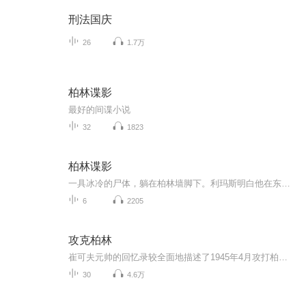
刑法国庆
26
1.7万
柏林谍影
最好的间谍小说
32
1823
柏林谍影
一具冰冷的尸体，躺在柏林墙脚下。利玛斯明白他在东德一手经营起来的的谍网已彻底破裂。屈辱，挫败，颓唐，凄凉。不甘心就此失败的他，决定最后一搏，加入由英国情报机构策划的行动：深入东德，离间对手。然而，阴谋层层包裹着，一波紧似一波，让人猝不及防。他原本以为可以从寒冷中归来，却一脚踏进了刺骨的严冬…… 作者约翰·勒卡雷,原名大卫·康威尔,1931年声誉英国.18岁被英国军方情报单位招募,担任对东柏林的间谍工作;退役后在牛津大学攻读现代语言,之后于伊顿公学教授法文与德文.1959年进入英国外交部,同时开始写作.1963年以第三本著作《柏林间谍》一举成名.勒卡雷以亲身经历,加上独一无二的写作天赋,细腻又深刻地描写神秘而真实的间谍世界,塑造出一个个有血有肉的人物.两难的道德处境,暧昧的善恶定义,内容富含哲理,情节引人入胜.
6
2205
攻克柏林
崔可夫元帅的回忆录较全面地描述了1945年4月攻打柏林的战役以及希特勒和他的第三帝国彻底覆灭前垂死挣扎的情况。在卫国战争中这个规模最大的城市进攻战中，崔可夫的近卫第8集团军身负白俄罗斯第一方面军在主要方向实施主攻的重托，历尽艰辛，突破了德军在塞洛高地的坚固防御，在攻克柏林的决战中又作出了卓越的贡献。本书满怀激情地赞颂了苏联军队从将军到士兵的无数可歌可泣的英雄事绩，抒发了作者作为战役指挥员在战场上的感受，内容丰富，情深意切，对我们了解苏联卫国战争的史实很有帮助。
30
4.6万