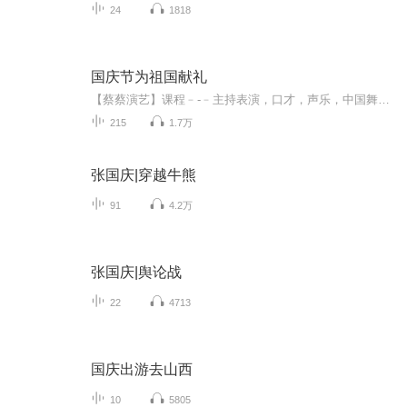
24
1818
国庆节为祖国献礼
【蔡蔡演艺】课程﹣-﹣主持表演，口才，声乐，中国舞，民族舞。独特的小舞台，专业的录音棚，每一位同学都能成为优秀的小明星。独特的教学模式，轻松上课，快乐学习！知名主持人，舞蹈家，高级教师任职授课！江南总校：河沟街42号三楼 18545856430江北分校...
215
1.7万
张国庆|穿越牛熊
91
4.2万
张国庆|舆论战
22
4713
国庆出游去山西
10
5805