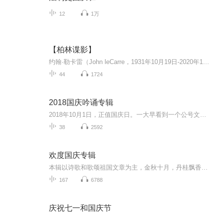
12
1万
【柏林谍影】
约翰·勒卡雷（John leCarre，1931年10月19日-2020年12月12日），出生于英国普尔，20世纪最著名的间谍小说家，二十世纪五六十年代他曾在英国军情五处（MI5）和军情六处（MI6）工作。 1963年发表间谍小说《冷战谍魂》（又译《柏林谍影》），获得英国金匕首...
44
1724
2018国庆吟诵专辑
2018年10月1日，正值国庆日。一大早看到一个公号文章，正是文天祥的《己卯十月一日至燕越五日罹狴犴有感而赋》。当然，彼十一非当今的十一。不过数字的巧合还是让人感触，今天拿来读一读，体味一番历史英杰的民族情怀，恰也当时。 根据诗题来看，这组诗是写于十月一日至十月五日之间，是文天祥被俘之后所作，这些诗作不仅有凛凛正气，更也能看的到他百端交集的复杂情感。另一首于右任先生的《望大陆》，微信公号有称《望乡》，一句“山之上国之殇”荡气回肠，一并兴起拿来读了一读。仓促间多有瑕疵...
38
2592
欢度国庆专辑
本辑以诗歌和歌颂祖国文章为主，金秋十月，丹桂飘香，在这个充满丰收喜悦的季节里，我们满怀激动和自豪，迎来了中华人民共和国76周年华诞。这不仅是一个庄重的纪念日，更是全体中华儿女共同欢庆的盛大的节日，承载着深厚的民族情感和历史意义.
167
6788
庆祝七一和国庆节