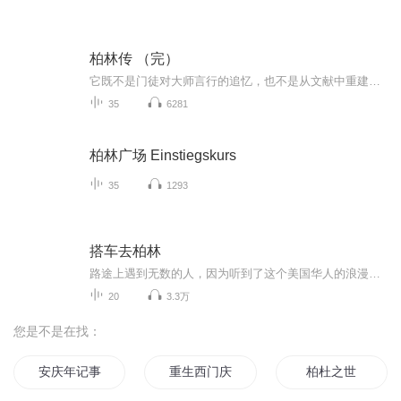
柏林传 （完）
它既不是门徒对大师言行的追忆，也不是从文献中重建出来的伯林，而是伯林所回忆的伯林。我们看到的是一生没有克服自卑感的伯林，一个极有女人缘却因自卑而逃避并对她们造成伤害的伯林，一个通过与朋友的妻子私通才恢复自己在性方面自信的伯林，一个喜欢交响乐到了“实在没办法”的地步的伯林。
35
6281
柏林广场 Einstiegskurs
35
1293
搭车去柏林
路途上遇到无数的人，因为听到了这个美国华人的浪漫故事而背上行囊独自踏上旅程，他从某种程度上改变了很多人的价值观。
20
3.3万
您是不是在找：
安庆年记事
重生西门庆
柏杜之世