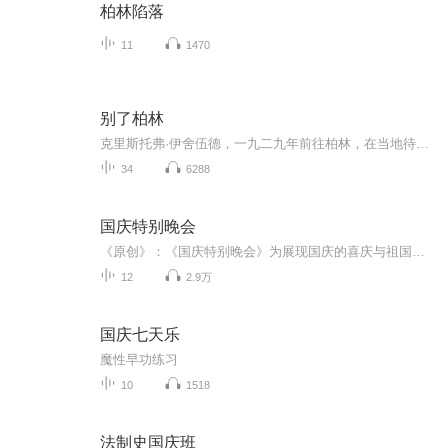
柏林陷落
11
1470
别了柏林
克里斯托弗·伊舍伍德，一九二九年前往柏林，在当地待了四年，恰好见证了纳粹在德国的兴起。代表作《别了，柏林》被评入“二十世纪一百部最佳英语小说”。
34
6288
国庆特别晚会
《原创》：《国庆特别晚会》为展现国庆的喜庆与祖国的深情我将以具体的场景切入从清晨升旗的庄严到街头巷尾的欢庆到历史与当下的交融，用优美的笔触传递对祖国的热爱与自豪！用诗歌和情感美文形式，歌颂祖国的繁荣富强，祝人民幸福安康！
12
2.9万
国庆七天乐
魔性早功练习
10
1518
法制史国庆班