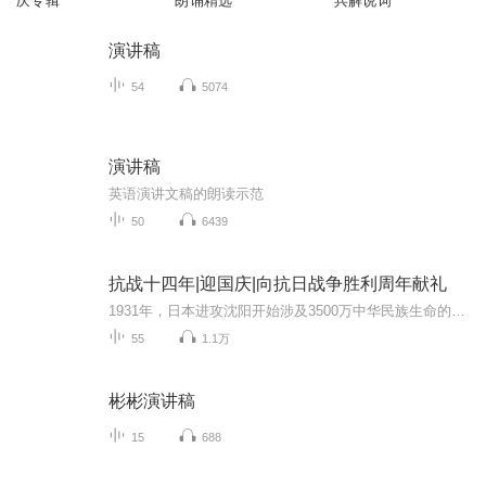
庆专辑
朗诵精选
兵解说词
演讲稿
54
5074
演讲稿
英语演讲文稿的朗读示范
50
6439
抗战十四年|迎国庆|向抗日战争胜利周年献礼
1931年，日本进攻沈阳开始涉及3500万中华民族生命的血泪史根据在日本搜集到的四百多张日方照片和地图为线索通过对这些照片中的历史信息进行中日史料对照分析和考证揭示了东北正规军、东北抗日义勇军和东北抗日联军在东北地区艰苦不屈的抵抗经过中国人民用...
55
1.1万
彬彬演讲稿
15
688