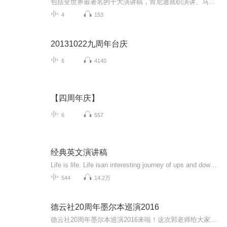
包括全世界最著名的十大演讲稿，肯尼迪就职演讲、马丁路德金的我有一个梦等，是口才练习的精美素材
4
153
20131022九周年台庆
6
4140
【四周年庆】
6
557
经典英文演讲稿
Life is life. Life isan interesting journey of ups and downs. But how the journey ends,is up to youtoday. You see, when you fall down, you feel like giving up. When times gettough, it is not the end.
544
14.2万
德云社20周年墨尔本巡演2016
德云社20周年墨尔本巡演2016来啦！这次郭老师给大家带来了全新单口《冯天奇闹通州》更有 张鹤帆 集九祥的爆笑相声错过什么也不能错过这次哦~~~听德云社相声，上喜马拉雅！你喜欢的角儿，喜马全都有！