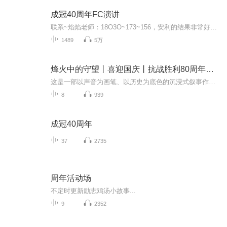
成冠40周年FC演讲
联系~焰焰老师：18O3O~173~156，安利的结果非常好，就是这条创业之路有3大痛点:①找人难，②带人难，③留人难。面对这些痛点，数字化团队研发了一套打开安利事业成功之门的金钥匙，自2015年5月1日3人成功转型以来，因方便快捷的运作模式，以及完善的四级辅...
1489
5万
烽火中的守望丨喜迎国庆丨抗战胜利80周年丨广播剧
这是一部以声音为画笔、以历史为底色的沉浸式叙事作品，串联起1937年末南京城破后的烽火岁月与2025 年抗战胜利80周年的和平荣光，通过普通人的命运交织，复刻出中华民族在苦难中坚守、在抗争中前行的精神图谱。
8
939
成冠40周年
37
2735
周年活动场
不定时更新励志鸡汤小故事...
9
2352