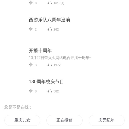
8
161.6万
西游乐队八周年巡演
2
262
开播十周年
10月22日萤火虫网络电台开播十周年~
3
1972
130周年校庆节目
8
382
您是不是在找：
重庆儿女
正在撰稿
庆元纪年