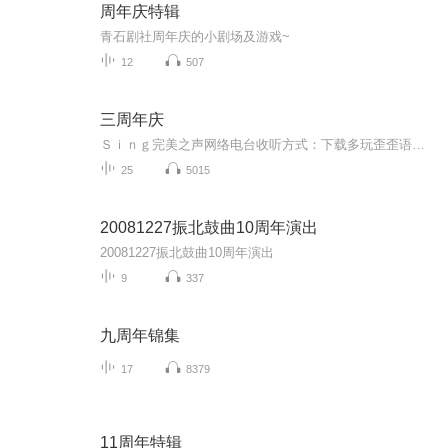
周年庆特辑
青石剧社周年庆的小剧场及游戏~
12
507
三周年庆
Ｓｉｎｇ完美之声网络电台收听方式：下载多玩歪歪语音软件，安装注册后进入频道419183完美之声直播大厅。完美之声创立于2012年2月6日，是大学生自主创办的同志情感生活音乐台，关注大学生同志的情感故事，音乐分享和生活点滴。在动听的旋律中，卸下一天的...
25
5015
20081227振北鼓曲10周年演出
20081227振北鼓曲10周年演出
9
337
九周年锦集
17
8379
11周年特辑