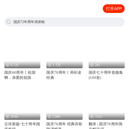
打开APP
国庆72年周年演讲稿
8.5万
1.5万
281
国庆60周年丨祖国
国庆70周年丨局长读
国庆七十周年歌曲集
啊，亲爱的祖国
经典
(100首)
1644
2406
5332
古诗新篇/七十周年国
国庆76周年 经典诗歌
翻录 | 国庆70周年阅