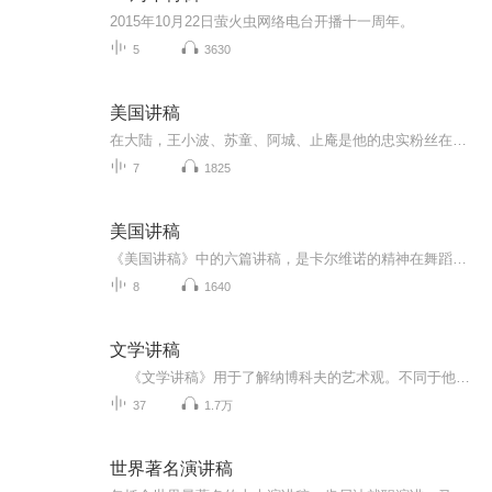
2015年10月22日萤火虫网络电台开播十一周年。
5
3630
美国讲稿
在大陆，王小波、苏童、阿城、止庵是他的忠实粉丝在台湾，朱天文，唐诺是卡尔维诺不余遗力的传播者在香港，梁文道说他一直在准备谈卡尔维诺，可是一直没准备好权威版本，全面修订2006年单行本译本，并增补卡尔维诺各作品自序、后记、注释等重要资料知名设...
7
1825
美国讲稿
《美国讲稿》中的六篇讲稿，是卡尔维诺的精神在舞蹈，他用专业的肢体语言，给你看小说的艺术和气质，他的宇宙观仿佛火炬在燃烧，引领我们走进他的洞穴，如此浓烈，如此华丽。在本书中，卡尔维诺对自己近四十年来小说创作实践的丰富经验，进行系统的回顾和理论上的总结、阐发。作者广征博引，结合自古至今，从意大利到欧美各国许多文学大师的创作实例，从理论与实践的结合上，对文学创作的本质特征，对小说的构思，对艺术形象的作用及其与想像、幻想的关系，对文艺理论批评的现状等一系列问题，做了详尽、周密的论述，切中肯綮，富于见地，是研究小说诗学的一部力作。尤其值得注意的是，卡尔维诺清醒地意识到，当今人的认识和当今的文学，暴露出越来越明显的局限性，他努力地探究，流传千百年的文学模式、范畴，在未来的世纪，是否还有生命力；在未来的世纪，是否存在一种可能性，用一种新的生存与写作的方式，来替代旧的生存与写作的方式。
8
1640
文学讲稿
《文学讲稿》用于了解纳博科夫的艺术观。不同于他的文学创作，在这部《文学讲稿》中，纳博科夫以简洁明晰的语言、深入浅出的方式，明确地表达了他对所讨论作品的看法。可以说，观点鲜明、独到是这部《文学讲稿》的一个特点。《文学讲稿》的另一个特点，是从本文出发，从分析作品的语言、结构、文体等创作手段入手，抓住要点，具体分析，充分突出了作品的艺术性，点明了作品在艺术上成功的原因。《文学讲稿》还有一个特点，即较多地引用了作品的原文。这一方面保留了此书原为课堂讲稿的本色，另一方面也具体说明了作者的见解是如何形成的。饶有意味的是，经过纳博科夫的讲解，作品中那些原来并未显示出深长意味和特殊价值的文字，就像突然暴露在阳光之下的珍珠，骤然发出绚丽的光彩。
37
1.7万
世界著名演讲稿