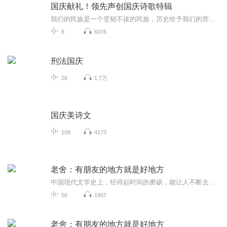
国庆献礼！领先声创国庆诗歌特辑
我们的民族是一个坚韧不拔的民族，历史给予我们的苦难都变成了闪着金光的勋章！我们的国家是一个龙腾虎跃的国家，那条巨龙正以不可阻挡之势崛起于神奇的东方！------------------------------------------------值此祖国70周年华诞之际，领先声创以诗歌向祖国献礼！用我们的声音、用我们的热血、用我们的灵魂诵读经典爱国篇章，歌颂我们的祖国！永远繁荣富强！
8
6076
刑法国庆
26
1.7万
国庆美诗文
108
4173
老舍：有朋友的地方就是好地方
中国现代文学史上，经得起时间的磨砺，能让人不断去阅读、挖掘、研究的作家实在不多，老舍是一个。老舍散文大雅若俗，针头线脑，婚丧情私，风俗物事，只要如实地闲扯下来，便成就了妙文佳构。本书精选老舍散文41篇，全书分为“还想着它”“她那么看过我”...
56
1907
老舍：有朋友的地方就是好地方