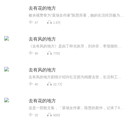
去有花的地方
被央视赞誉为“菜场女作家”陈慧所著，她的生活经历极为丰富。她早年因病缠绵榻上多年，27岁时远嫁余姚，开始了新的生活。她在菜场摆摊的同时，也通过写作找到了自我表达的方式，成为了一名备受瞩目的“菜场女作家”。她的作品多次登上浙版好书榜，并被央...
47
1.9万
去有风的地方
《去有风的地方》是由丁梓光执导，刘亦菲，李现领衔主演，胡冰卿、牛骏峰特邀主演，吴彦姝、董晴、范帅琦、马梦唯、赵子琪、马柏全主演的田园治愈剧。许红豆因为闺蜜去世，生活和工作陷入低谷，她独自前往大理云苗村的“有风小院”休息调整。在那里，她认...
40
7702
去有风的地方
去有风的地方剧情介绍许红豆因为闺蜜去世，生活和工作陷入低谷，她独自前往大理云苗村的“有风小院”休息调整。在那里，她认识了辞去高薪工作回乡创业的当地人谢之遥，还有一群从大城市过去的同龄人。在日常相处中，谢之遥感受到了许红豆的善良和认真，便...
40
22.7万
去有花的地方
这是一部散文集，「菜场女作家」陈慧的新作，记录了45岁的她从一成不变的菜市场出走，跟随养蜂人从浙江出发，北上3000公里追花养蜂的游牧经历。这即是一次对重复生活的出走，也是一次发人深省的自我探寻。在这本书里，读者和作者一起亲历追花夺蜜的游历生...
25
9203