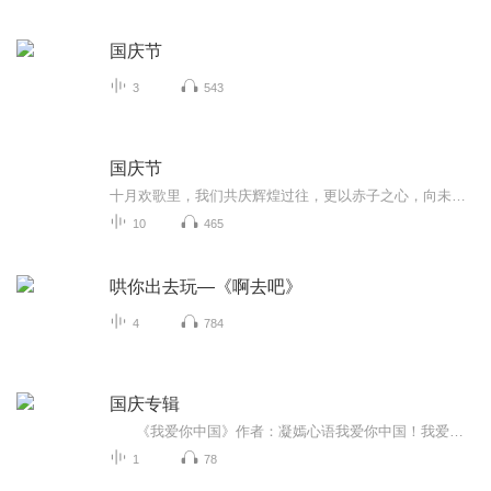
国庆节
3
543
国庆节
十月欢歌里，我们共庆辉煌过往，更以赤子之心，向未来书写滚烫的誓言——这盛世，值得我们以热爱相拥。
10
465
哄你出去玩—《啊去吧》
4
784
国庆专辑
《我爱你中国》作者：凝嫣心语我爱你中国！我爱你春天蓬勃的秧苗；我爱你秋日金黄的硕果。我爱你中国！我爱你青松气质，我爱你红梅品格！我爱你家乡的甜蔗好像乳汁滋润着我的心窝。我爱你中国，我要把最美的歌儿献给你，我的母亲我的祖国。我爱你中国，我爱...
1
78