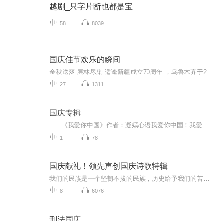
越剧_只字片断也都是宝
58
8039
国庆佳节欢乐的瞬间
金秋送爽 层林尽染 适逢新疆成立70周年 ，乌鲁木齐于2025年9月23日迎来党中央和习大大带领的慰问团。新疆各族群众欢欣鼓舞，热烈欢迎。
27
1311
国庆专辑
《我爱你中国》作者：凝嫣心语我爱你中国！我爱你春天蓬勃的秧苗；我爱你秋日金黄的硕果。我爱你中国！我爱你青松气质，我爱你红梅品格！我爱你家乡的甜蔗好像乳汁滋润着我的心窝。我爱你中国，我要把最美的歌儿献给你，我的母亲我的祖国。我爱你中国，我爱...
1
78
国庆献礼！领先声创国庆诗歌特辑
我们的民族是一个坚韧不拔的民族，历史给予我们的苦难都变成了闪着金光的勋章！我们的国家是一个龙腾虎跃的国家，那条巨龙正以不可阻挡之势崛起于神奇的东方！------------------------------------------------值此祖国70周年华诞之际，领先声创以诗歌向祖国献礼！用我们的声音、用我们的热血、用我们的灵魂诵读经典爱国篇章，歌颂我们的祖国！永远繁荣富强！
8
6076
刑法国庆