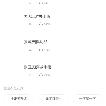
37
1367
国庆出游去山西
10
5805
张国庆|舆论战
22
4713
张国庆|穿越牛熊
91
4.2万
您是不是在找：
抄袭者系统
无字拼图4
十字星十字路