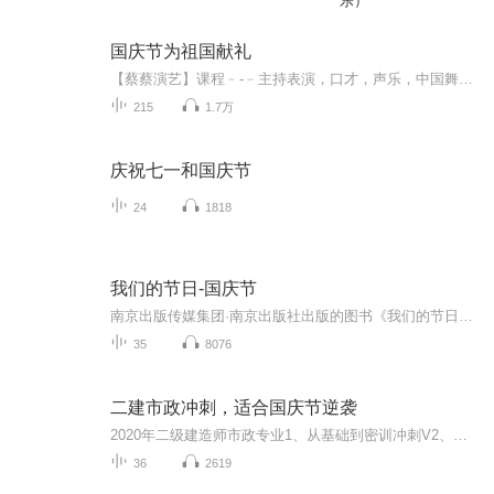
乐）
国庆节为祖国献礼
【蔡蔡演艺】课程﹣-﹣主持表演，口才，声乐，中国舞，民族舞。独特的小舞台，专业的录音棚，每一位同学都能成为优秀的小明星。独特的教学模式，轻松上课，快乐学习！知名主持人，舞蹈家，高级教师任职授课！江南总校：河沟街42号三楼 18545856430江北分校...
215
1.7万
庆祝七一和国庆节
24
1818
我们的节日-国庆节
南京出版传媒集团·南京出版社出版的图书《我们的节日》通过对中国节日文化和节日意义进行深度的挖掘，面向青少年群体构建独具特色的栏目内容，以此丰富春节、元宵节、清明节、端午节、七夕节、中秋节、重阳节等传统节日；六一节、教师节、国庆节等新兴节日的文化内涵和表现形式。促进青少年形成新的节日习俗，提升节日仪式感、认同感。音频作品由金陵朗读者联盟志愿者朗诵，南京音像出版社、金陵图书馆联合制作。
35
8076
二建市政冲刺，适合国庆节逆袭
2020年二级建造师市政专业1、从基础到密训冲刺V2、从精华课程到超压密押V3、0基础同步更新v4、持续更新到2020年考试V5、只要你跟着学让你一次稳拿证V6、渠道超压压题，超压三页纸等独家绝密压题!
36
2619