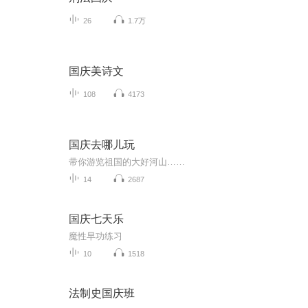
26
1.7万
国庆美诗文
108
4173
国庆去哪儿玩
带你游览祖国的大好河山……
14
2687
国庆七天乐
魔性早功练习
10
1518
法制史国庆班