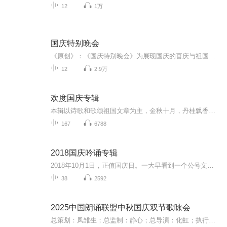
12
1万
国庆特别晚会
《原创》：《国庆特别晚会》为展现国庆的喜庆与祖国的深情我将以具体的场景切入从清晨升旗的庄严到街头巷尾的欢庆到历史与当下的交融，用优美的笔触传递对祖国的热爱与自豪！用诗歌和情感美文形式，歌颂祖国的繁荣富强，祝人民幸福安康！
12
2.9万
欢度国庆专辑
本辑以诗歌和歌颂祖国文章为主，金秋十月，丹桂飘香，在这个充满丰收喜悦的季节里，我们满怀激动和自豪，迎来了中华人民共和国76周年华诞。这不仅是一个庄重的纪念日，更是全体中华儿女共同欢庆的盛大的节日，承载着深厚的民族情感和历史意义.
167
6788
2018国庆吟诵专辑
2018年10月1日，正值国庆日。一大早看到一个公号文章，正是文天祥的《己卯十月一日至燕越五日罹狴犴有感而赋》。当然，彼十一非当今的十一。不过数字的巧合还是让人感触，今天拿来读一读，体味一番历史英杰的民族情怀，恰也当时。 根据诗题来看，这组诗是写于十月一日至十月五日之间，是文天祥被俘之后所作，这些诗作不仅有凛凛正气，更也能看的到他百端交集的复杂情感。另一首于右任先生的《望大陆》，微信公号有称《望乡》，一句“山之上国之殇”荡气回肠，一并兴起拿来读了一读。仓促间多有瑕疵...
38
2592
2025中国朗诵联盟中秋国庆双节歌咏会
总策划：凤雏生；总监制：静心；总导演：化虹；执行总监：莺子；执行导演：橙夏；主持人：静心、化虹、橙夏