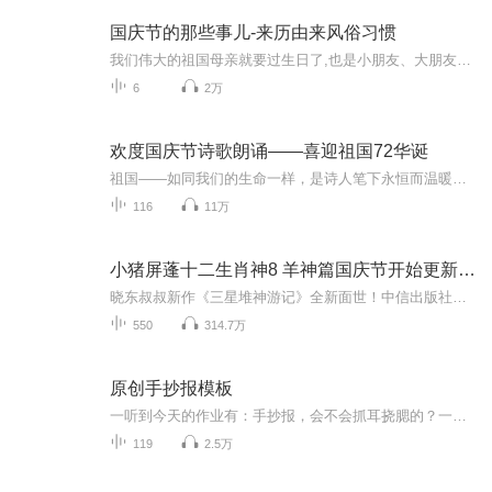
国庆节的那些事儿-来历由来风俗习惯
我们伟大的祖国母亲就要过生日了,也是小朋友、大朋友们最喜欢的“国庆小长假”或说“黄金周”还有说”国庆7天乐”的，说法真是不一而足。那么“国庆节”是怎么来的？自古以来国庆节怎么庆贺？新中国国庆节的来历，以及新中国国庆节的庆贺方式又有哪些呢？ ...
6
2万
欢度国庆节诗歌朗诵——喜迎祖国72华诞
祖国——如同我们的生命一样，是诗人笔下永恒而温暖的主题。在祖国72周年华诞来临之际，特创建这个诗歌朗诵专辑，诵读经典爱国篇章，和大家一起歌颂祖国，向国庆的献礼！祝愿伟大的祖国繁荣富强，祝愿大家国庆节快乐，度过平安快乐的黄金周假期！
116
11万
小猪屏蓬十二生肖神8 羊神篇国庆节开始更新啦！
晓东叔叔新作《三星堆神游记》全新面世！中信出版社出版！京东当当淘宝均有售！点蓝色字收听——《小猪屏蓬爆笑日记2024》《小猪屏蓬爆笑日记2》《小猪屏蓬爆笑日记1》让你笑得喘不上气！《我进故宫当富翁——小猪屏蓬故宫财商笔记》教你成为大富翁！《小...
550
314.7万
原创手抄报模板
一听到今天的作业有：手抄报，会不会抓耳挠腮的？一起来看看，总有您需要的模板在这里。
119
2.5万