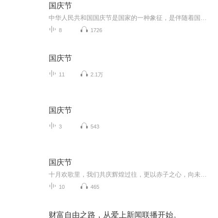
国庆节
中华人民共和国国庆节是国家的一种象征，是伴随着国家的出现而出现的。让我们用诗歌朗诵歌颂祖国的繁荣富强，国泰民安。
8
1726
国庆节
11
2.1万
国庆节
3
543
国庆节
十月欢歌里，我们共庆辉煌过往，更以赤子之心，向未来书写滚烫的誓言——这盛世，值得我们以热爱相拥。
10
465
财富自由之路，从爱上新闻联播开始。