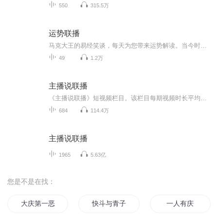
550
315.5万
运势联播
马克大王的易经笑谈，每天为您带来运势解读。当今时代，剧烈的社会变革正不断的冲击着社会原有的道德与价值体系。在这个浮躁喧哗的世界，人们对于向中华五千年文明寻找智慧的渴望，从来没有像如今这么强烈和迫切。《易经》作为中华民族集体智慧的结晶，历经伏羲、孔子、周文王等圣人及无数先贤之手，是我国古典文化之源，历经千年而不衰。透过《易经》，我们可以穿越时空，与先贤圣祖来一场心灵对话。
49
1.2万
主播说联播
《主播说联播》短视频栏目。该栏目每期视频时长平均在1分钟左右，从《新闻联播》中播发的新闻出发，结合当天重大事件和热点新闻，用年轻人喜爱的通俗语言传递主流声音。
684
114.4万
主播说联播
1965
5.63亿
您是不是在找：
大庆第一恶
快斗与青子的情人节
一人有庆