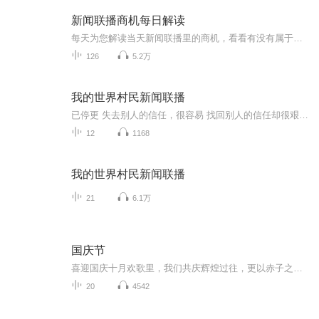
新闻联播商机每日解读
每天为您解读当天新闻联播里的商机，看看有没有属于你的发财机会。
126
5.2万
我的世界村民新闻联播
已停更 失去别人的信任，很容易 找回别人的信任却很艰难，一次失信遗憾无穷，只有人人言之有信，对自己的承诺负责，不让寄希望于自身的人失望整个社会必将更加文明美好
12
1168
我的世界村民新闻联播
21
6.1万
国庆节
喜迎国庆十月欢歌里，我们共庆辉煌过往，更以赤子之心，向未来书写滚烫的誓言——这盛世，值得我们以热爱相拥。
20
4542