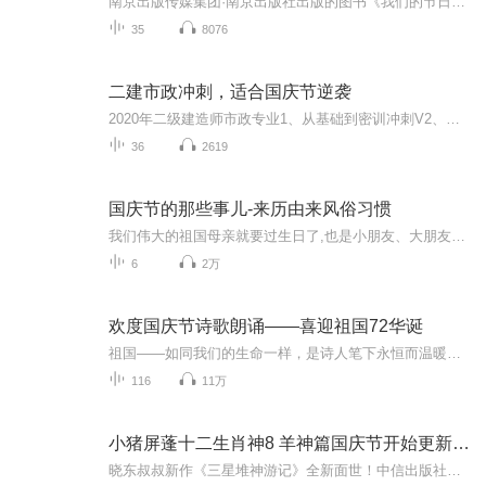
南京出版传媒集团·南京出版社出版的图书《我们的节日》通过对中国节日文化和节日意义进行深度的挖掘，面向青少年群体构建独具特色的栏目内容，以此丰富春节、元宵节、清明节、端午节、七夕节、中秋节、重阳节等传统节日；六一节、教师节、国庆节等新兴节日的文化内涵和表现形式。促进青少年形成新的节日习俗，提升节日仪式感、认同感。音频作品由金陵朗读者联盟志愿者朗诵，南京音像出版社、金陵图书馆联合制作。
35
8076
二建市政冲刺，适合国庆节逆袭
2020年二级建造师市政专业1、从基础到密训冲刺V2、从精华课程到超压密押V3、0基础同步更新v4、持续更新到2020年考试V5、只要你跟着学让你一次稳拿证V6、渠道超压压题，超压三页纸等独家绝密压题!
36
2619
国庆节的那些事儿-来历由来风俗习惯
我们伟大的祖国母亲就要过生日了,也是小朋友、大朋友们最喜欢的“国庆小长假”或说“黄金周”还有说”国庆7天乐”的，说法真是不一而足。那么“国庆节”是怎么来的？自古以来国庆节怎么庆贺？新中国国庆节的来历，以及新中国国庆节的庆贺方式又有哪些呢？ ...
6
2万
欢度国庆节诗歌朗诵——喜迎祖国72华诞
祖国——如同我们的生命一样，是诗人笔下永恒而温暖的主题。在祖国72周年华诞来临之际，特创建这个诗歌朗诵专辑，诵读经典爱国篇章，和大家一起歌颂祖国，向国庆的献礼！祝愿伟大的祖国繁荣富强，祝愿大家国庆节快乐，度过平安快乐的黄金周假期！
116
11万
小猪屏蓬十二生肖神8 羊神篇国庆节开始更新啦！
晓东叔叔新作《三星堆神游记》全新面世！中信出版社出版！京东当当淘宝均有售！点蓝色字收听——《小猪屏蓬爆笑日记2024》《小猪屏蓬爆笑日记2》《小猪屏蓬爆笑日记1》让你笑得喘不上气！《我进故宫当富翁——小猪屏蓬故宫财商笔记》教你成为大富翁！《小...