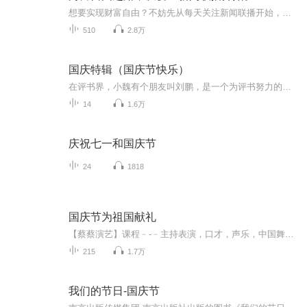
想要实现财富自由？不妨先从每天关注新闻联播开始，掌握经济脉搏才能把握投资机会。
510
2.8万
国庆特辑（国庆节快乐）
在评书界，小魏有个朋友叫刘鹏，是一个为评书努力的小伙子。在2021年国庆期间，他想弄个特辑，便烦劳我给他录个爱国题材的评书小段儿。这种事情，不是特殊情况，小魏一般不会拒绝，也就给其录了一个《鲁迅踢鬼》，等他传完，我再传到我的专辑里。另外，小...
14
1.6万
庆祝七一和国庆节
24
1818
国庆节为祖国献礼
【蔡蔡演艺】课程﹣-﹣主持表演，口才，声乐，中国舞，民族舞。独特的小舞台，专业的录音棚，每一位同学都能成为优秀的小明星。独特的教学模式，轻松上课，快乐学习！知名主持人，舞蹈家，高级教师任职授课！江南总校：河沟街42号三楼 18545856430江北分校...
215
1.7万
我们的节日-国庆节