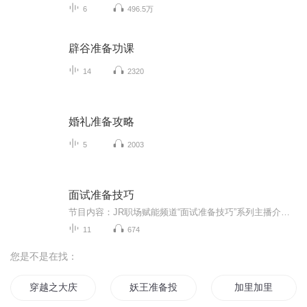
6
496.5万
辟谷准备功课
14
2320
婚礼准备攻略
5
2003
面试准备技巧
节目内容：JR职场赋能频道“面试准备技巧”系列主播介绍：Janni老师＆Rainie老师倾心打造，为您提供全面的求职面试准备技巧。适合人群：应届生｜毕业生｜社会职场人士｜职业转型升级者等等你将收获：从自我介绍到简历制作，再到面试问题的回答策略，本系列...
11
674
您是不是在找：
穿越之大庆帝国
妖王准备投降吧
加里加里