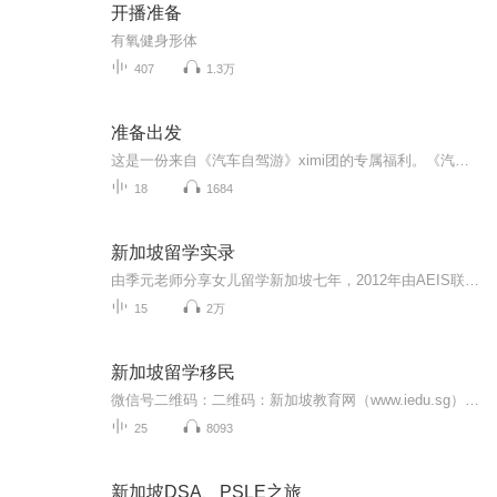
开播准备
有氧健身形体
407
1.3万
准备出发
这是一份来自《汽车自驾游》ximi团的专属福利。《汽车自驾游》杂志合作的全国300位旅行达人，他们分布在全国各个省份，有的是房车达人，有的是改装车高手，有的擅长户外野营与急救......，300个达人的故事，300万车友的选择，他们在这里讲给你听！让自驾游更加精彩！
18
1684
新加坡留学实录
由季元老师分享女儿留学新加坡七年，2012年由AEIS联考从中二入学到考入淡马锡初级学院，2018年通过英联邦A~level联考，同时被新加坡国立大学和南洋理工大学录取的成长经历。 详细内容请收听“千聊” ~“季元老师直播间”“漂洋过海来留学~新加坡留学实录”
15
2万
新加坡留学移民
微信号二维码：二维码：新加坡教育网（www.iedu.sg）是由新加坡教育与考试服务中心主办、新加坡中国学者学生服务中心推荐的一站式新加坡教育权威资讯门户，主要发布新加坡各所公立与私立院校招生情况；移民留学情况等等。本专辑主要涵盖了新加坡各种类型的学校介绍公开课，新加坡移民政策，新加坡买房条件，新加坡工作问题等等相关公开讲座的音频。更多新加坡留学移民以及新加坡各种考试相关问题，可以直接添加我的微信：iedu_sg公众号：新加坡教育网官网：www.iedu.sg
25
8093
新加坡DSA、PSLE之旅