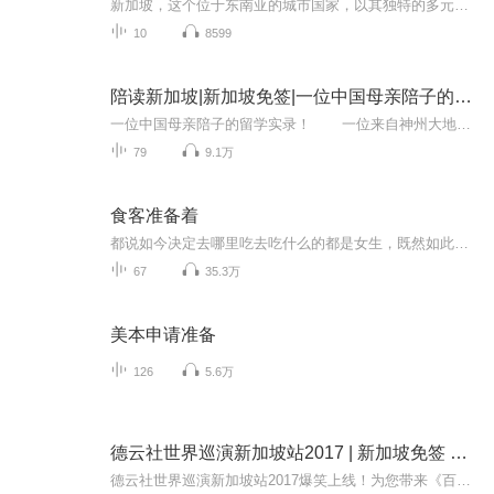
新加坡，这个位于东南亚的城市国家，以其独特的多元文化、美食和美景吸引着全球的旅行者。从繁华的市区到宁静的公园，从世界级的购物中心到历史悠久的文化遗产，新加坡无疑是一个充满活力和魅力的旅游目的地。本文将为你提供一份详尽的新加坡旅游攻略，让...
10
8599
陪读新加坡|新加坡免签|一位中国母亲陪子的留学实录
一位中国母亲陪子的留学实录！ 一位来自神州大地的母亲，毅然决然选择新加坡作为培养下一代的基地，离开了熟悉的成都，只身前往陌生的狮城。从小学到高中，作为孩子的陪读，她一陪就是七八年。这期间，她尝尽了各种的艰辛，也收获了儿子成长的喜...
79
9.1万
食客准备着
都说如今决定去哪里吃去吃什么的都是女生，既然如此，我们的节目嘉宾只找女生！每期一位美女嘉宾做客，推荐最近心怡美食。美味闲聊，美女美食风向标~
67
35.3万
美本申请准备
126
5.6万
德云社世界巡演新加坡站2017 | 新加坡免签 看巡演更方便
德云社世界巡演新加坡站2017爆笑上线！为您带来《百兽图》《富贵有余》《学哑语》等高能相声！各种爆笑包袱等你解锁！一次承包你一整天的快乐~听德云社相声，上喜马拉雅！你喜欢的角儿，喜马全都有！