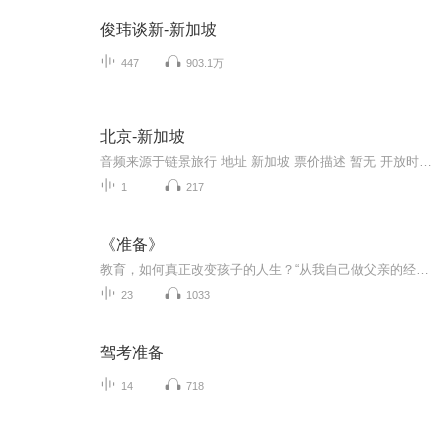
俊玮谈新-新加坡
447
903.1万
北京-新加坡
音频来源于链景旅行 地址 新加坡 票价描述 暂无 开放时间 全天 乘车信息 暂无
1
217
《准备》
教育，如何真正改变孩子的人生？“从我自己做父亲的经验来讲，我们不能只教孩子怎么考上大学，而是要培养他们对未来变局的通用技能。《准备》既是一位教育工作者的感人自传，也是送给老师、家长和学生的人生规划蓝图。”-比尔•盖茨年度荐书-
23
1033
驾考准备
14
718