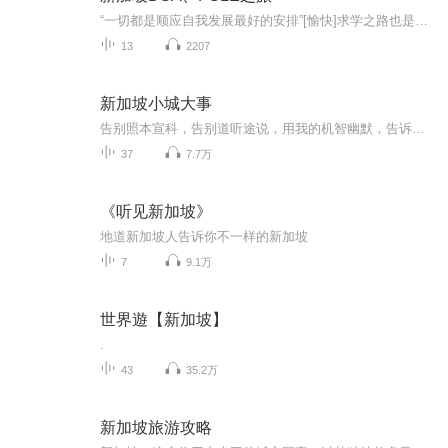
“一切都是顺应自我发展最好的安排”[愉快]求学之路也是更好地生活之路，体魄、精神、心灵和学识，缺一不可，为无数学娃经历一次次人生之逾越的娃爸娃妈们赞叹，育儿陪伴之路的困惑、挑战和欣喜，都是我们自身一步步规划为目标挺进的非常有意义的过程，一切都是顺应自我发展最好的安排，同时也是娃娃们自我成长见证自己成熟的有价值的美好青葱岁月之印痕，下一个阶段又是一个新奇崭新更富有趣味更值得回味的中学阶段，为孩子们能进入自己理想的学校，为大家能有在新加坡如愿进入各自如此好的学习资源环境感到开心。继续努力吧，踏踏实实走好自己的心灵之旅（Voyage Of The Heart）！
13
2207
新加坡小城大事
告别照本宣科，告别道听途说，用我的机智幽默，告诉你一个实实在在的新加坡！
37
7.7万
《听见新加坡》
地道新加坡人告诉你不一样的新加坡
7
9.1万
世界遊【新加坡】
.
43
35.2万
新加坡旅游攻略