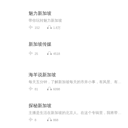
魅力新加坡
带你玩转魅力新加坡
152
1.8万
新加坡传媒
25
4518
海羊说新加坡
每天五分钟，了解新加坡每天的市井小事，有风景、有人文、有趣事、有财经，透过平凡生活，感受异国风情，追寻新奇商机，开阔思维眼界，体会生活之趣，打开人生第二曲线！
81
6098
探秘新加坡
主播是生活在新加坡的北京人。在这个专辑里，我将带您一起探索新加坡的小秘密，和您聊聊旅行所见之外的新加坡。欢迎订阅收听并留言。
8
868