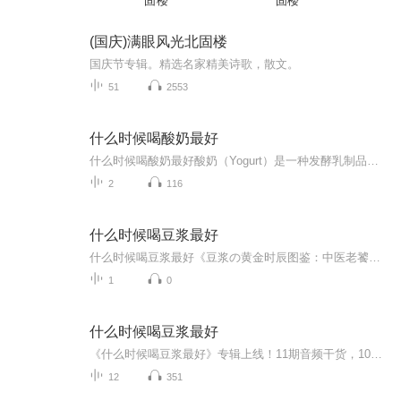
固楼
固楼
(国庆)满眼风光北固楼
国庆节专辑。精选名家精美诗歌，散文。
51
2553
什么时候喝酸奶最好
什么时候喝酸奶最好酸奶（Yogurt）是一种发酵乳制品，通常由牛奶经乳酸菌发酵而成。在发酵过程中，乳酸菌将牛奶中的乳糖分解成乳酸，使得酸奶具有独特的酸味和质地。酸奶不仅保留了牛奶的营养成分，而且由于发酵过程，它还含有一些对健康有益的菌株，如嗜...
2
116
什么时候喝豆浆最好
什么时候喝豆浆最好《豆浆の黄金时辰图鉴：中医老饕教你卡点喝出天花板效果》 清晨六点半的煎饼摊前，大爷甩面杖的弧度与隔壁豆浆机轰鸣达成奇妙共振——这届年轻人终于发现，老祖宗藏在《黄帝内经》里的喝豆浆玄学，比咖啡因续命大法更适配中国宝宝体...
1
0
什么时候喝豆浆最好
《什么时候喝豆浆最好》专辑上线！11期音频干货，10期免费，教你喝对豆浆不踩坑。免费期标题超有料，付费期《什么时候喝豆浆最好》深度剖析，10篇系统文章组合拳，让你喝出健康喝出范儿。中医爱好者出品，健康管理师认证，内容硬核不虚，拒绝AI水文，真人...
12
351