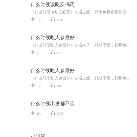
什么时候该吃安眠药
《什么时候该吃安眠药》专辑上线！10个免费音频带你系统搞懂睡眠问题，付费音频深度剖析何时需要药物干预。拒绝熬夜，告别失眠，健康生活从科学选择开始。立即收听，解锁睡眠管理秘籍！
12
501
什么时候吃人参最好
《什么时候吃人参最好》专辑来了！11期干货，10期免费，1期付费，带你解锁人参食用黄金时间。免费音频系统讲解不同场景人参吃法，付费音频深度剖析，10篇系统文章组合，帮你吃对人参不踩坑。中医爱好者、健康管理师为你深度解读，拒绝迷思，科学养生。想涨...
2
49
什么时候吃人参最好
《什么时候吃人参最好》专辑上线！11期干货，10期免费送，带你解锁人参食用黄金时间。从晨起滋补到熬夜修复，系统讲解不同时段人参的正确打开方式。付费特辑深度剖析，10篇系统文章组合，让你吃人参像开盲盒，绝不踩坑。健康生活，从选对人参开始，快来get...
12
447
什么时候出发都不晚
63
3570
小时候