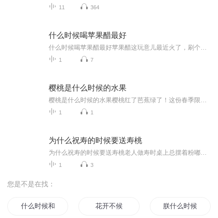
11
364
什么时候喝苹果醋最好
什么时候喝苹果醋最好苹果醋这玩意儿最近火了，刷个短视频都能看见明星拿着玻璃瓶晃荡，号称能瘦二十斤。但老话说得好"早饭是金，午饭是银"，咱们今天不整那些虚头巴脑的，就用老祖宗留下的中医智慧，聊聊什么时候喝这口酸水最带劲。清晨第一杯堪比闹钟您...
1
7
樱桃是什么时候的水果
樱桃是什么时候的水果樱桃红了芭蕉绿了！这份春季限定的甜蜜暴击你接住了吗？ （开篇暴击版） 最近朋友圈又开始文艺复兴了——去年晒车厘子自由的土豪们，今年集体改发"樱樱樱买到啦"的九宫格。别急着吐槽，这波操作还真不是跟风，毕竟老祖宗早就在...
1
1
为什么祝寿的时候要送寿桃
为什么祝寿的时候要送寿桃老人做寿时桌上总摆着粉嘟嘟的寿桃，您可知道这红尖尖的桃子背后藏着中医养生的大智慧？今天咱们就掰开这个千年吉祥物，看看里头裹着哪些老祖宗的养生哲学。一、寿桃可不是普通水果，它是中医眼里的"仙果"《神农本草经》里早把桃...
1
3
您是不是在找：
什么时候和他分手
花开不候
朕什么时候正常过