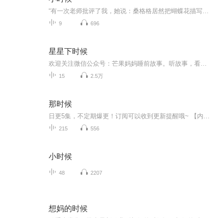
“有一次老师批评了我，她说：桑格格居然把蝴蝶花描写成一张娃娃的脸！大家说，蝴蝶花像什么呀--！全班同学齐声说：像蝴蝶--！！老师笑意盈盈的点头，然后看着我：知道错了吧？我高傲的把头扭向了一边，不！就是像一张娃娃的脸！”“语文课，杨万里的《小...
9
696
星星下时候
欢迎关注微信公众号：芒果妈妈睡前故事。听故事，看绘本。
15
2.5万
那时候
日更5集，不定期爆更！订阅可以收到更新提醒哦~ 【内容简介】 作品描述了主人公在七十年代下放到濉浍平原作知识青年时的故事，描述了在当时特殊的背景下那一代人共同经历过的懵懂天真、酸甜苦辣。作品非常朴实无华感情真实质朴，乡土气息浓厚，表达了...
215
556
小时候
48
2207
想妈的时候