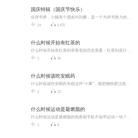
国庆特辑（国庆节快乐）
在评书界，小魏有个朋友叫刘鹏，是一个为评书努力的小伙子。在2021年国庆期间，他想弄个特辑，便烦劳我给他录个爱国题材的评书小段儿。这种事情，不是特殊情况，小魏一般不会拒绝，也就给其录了一个《鲁迅踢鬼》，等他传完，我再传到我的专辑里。另外，小...
14
1.6万
什么时候开始有红茶的
什么时候开始有红茶的茶香里的历史悬案：红茶到底什么时候偷偷诞生的？ 各位捧着保温杯的养生达人们，今天我们要破解一桩贯穿千年的"茶叶失踪案"——当绿茶在唐朝文人的茶盏里风雅了上百年，我们的红茶主角究竟是从哪个历史缝隙里悄悄溜出来的？ 史...
1
30
什么时候该吃安眠药
什么时候该吃安眠药失眠这件"小事"，能把钢铁硬汉熬成林黛玉 深夜两点，你又在数羊。数到第3876只时突然发现，这哪是在数羊，分明是在给羊毛衫厂做库存盘点。第二天顶着熊猫眼去上班，同事问你昨晚是不是去偷煤了。这样的日子持续一个月后，你看着镜子...
2
22
什么时候运动是最燃脂的
什么时候运动是最燃脂的熬夜刷手机不如早起动一动？中医告诉你这个时段运动最燃脂 凌晨两点刷到这条推送的朋友先别划走——你半夜饿得啃指甲的时候，身体正在偷偷开启"燃脂隐形模式"。要我说啊，当代年轻人与其纠结帕梅拉跳不完半小时，不如学学老祖宗...
1
6