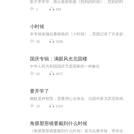
歌手李常华，推出最新歌曲《想妈的时候》。想妈的时候幸福的时候，咱家旧房子，早已变高楼，如今好日子您又怎享受，清风寄约定来生，来生再相守。
1
349
小时候
本专辑改编自桑格格的《小时候》，里面记录了许多妙趣横生、爆笑有趣的童年往事。搭乘着格格的这趟时间列车，是否也能让我们回忆起自己的小时候呢？那些年、那些人、那些事儿，是百宝箱、是魔法屋、是万花筒还是老鼠洞呢？过去虽像一罐糖，被我们偷偷吃掉...
30
3298
国庆专辑：满眼风光北固楼
中华人民共和国国庆节是国家的一种象征
63
4477
要开学了
幽默是种智慧，需要用心去体会。法国作家戈西尼和画家桑贝这两位幽默大师，把那种不动声色，不温不火的幽默发挥到了极致。听听小尼古拉的故事吧，它会让人变的更快乐！
16
2153
角膜塑形镜要戴到什么时候
《角膜塑形镜要戴到什么时候》喜马拉雅专辑，带你全面了解角膜塑形镜的奥秘！11个音频，10个免费，1个付费，全方位解答你的疑问。从基础到深入，从免费到付费，一步步揭开角膜塑形镜的神秘面纱。免费音频系统性强，付费内容深度剖析，让你不再迷茫！快来收...