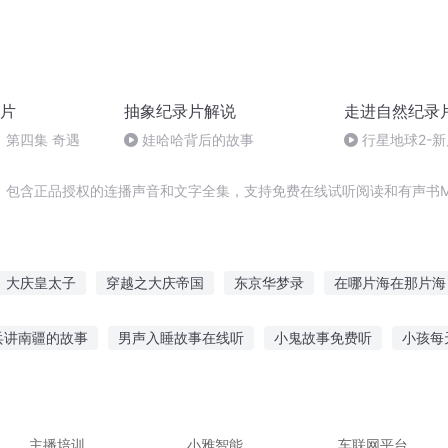
片
抽象纪录片解说
走进自然纪录
》第四集 奇遇
娃哈哈背后的故事
行星地球2-
堂鸟
，包含正品授权的连播声音和文字全集，支持免费在线试听阅读和有声书M
大庆皇太子
穿越之大庆帝国
东京华梦录
在哪片海在那片海
末世纪元录
燕京风云录
庆云传奇
庆元纪年
一人有庆
兵讲南疆的故事
男声入睡故事在线听
小鬼故事免费听
小孩每
事在线听
小说免费听少儿故事
听国学经典故事好处
听故事励
的戏曲故事
故事心灵之声免费听
主播培训
小雅智能
车联网平台