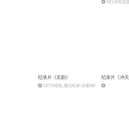
101.开封之
(Av718012213
纪录片《京剧》
纪录片《冲天
CCTV综合_魅力纪录-京剧(8)