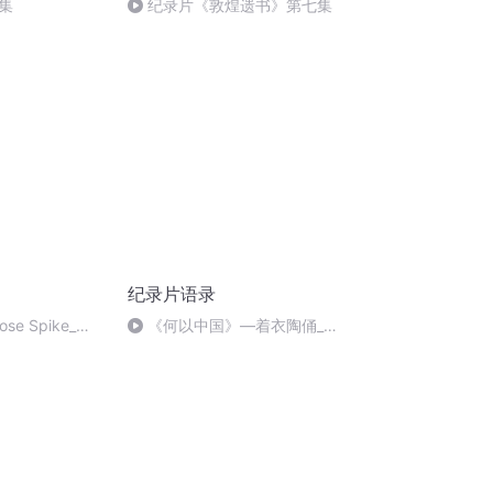
集
纪录片《敦煌遗书》第七集
纪录片语录
se Spike_
《何以中国》—着衣陶俑_陕
西西安江村大墓外藏坑出土