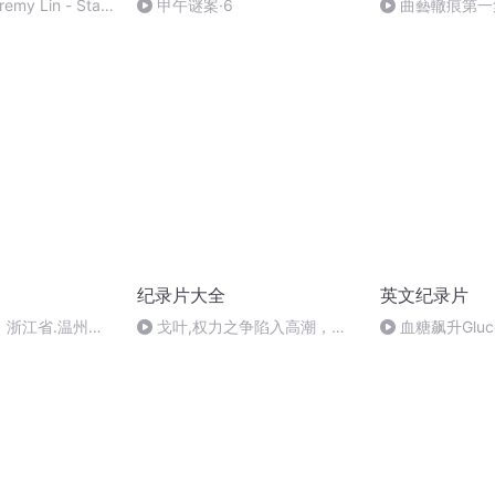
emy Lin - Star
甲午谜案·6
曲藝轍痕第一
纪录片大全
英文纪录片
浙江省.温州市#
戈叶,权力之争陷入高潮，元
血糖飙升Gluco
案纪实 #案件故事
老出局新人入场，叶利钦从盟友
Uncovering
变对手