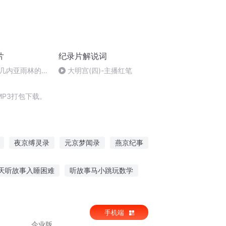
片
纪录片解说词
新几内亚雨林的天
大明宫(四)-主播红笔
P3打包下载。
夜京缚灵录
元京梦闻录
燕京纪事
重庆儿女
第九纪元录
红月纪年录
天听故事入睡困难
听故事马小跳玩数学
志视频大全短片
失眠听睡眠故事长篇文案
手机端
企业版