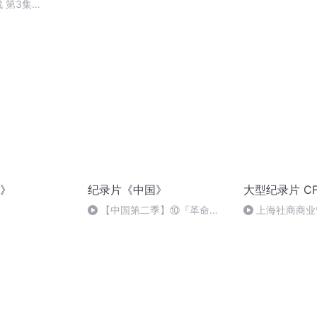
战 第3集
,P101)
》
纪录片《中国》
大型纪录片 C
【中国第二季】⑩『革命
上海社商商业
05』纪录片
都出这种售楼方