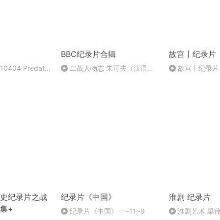
BBC纪录片合辑
故宫丨纪录片
404 Predator
二战人物志 朱可夫（汉语中
故宫丨纪录片 |
食者 1
字）
史纪录片之战
纪录片《中国》
淮剧 纪录片
0集+
纪录片《中国》一~11~9
淮剧艺术 梁伟