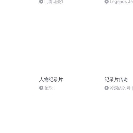
元青花瓷1
Legends Jer
of Linsanity
人物纪录片
纪录片传奇
配乐
冷漠的的哥｜
真实事件 #大
解说