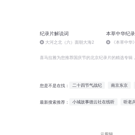
纪录片解说词
本草中华纪录
大河之北（六）面朝大海2
《本草中华
喜马拉雅为您推荐国庆节的北京纪录片的精选专辑
二十四节气战纪
南京东京
您是不是在找：
西京异闻录
仙魔纪元录
小城故事德云社在线听
听老
最新搜索推荐：
为比东京还热的二次元献上新片
听一碗面的故事
下载派对故
听故事会全集视频
人喜欢听
云剪辑