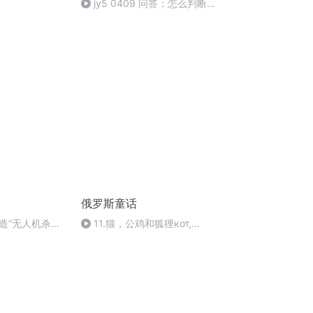
jy5 0409 问答：怎么判断AI
有了人的意识？
俄罗斯童话
造“无人机杀
11.猫，公鸡和狐狸кот,
表示：能被美国
петух и лиса