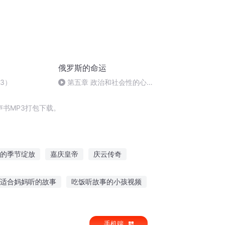
俄罗斯的命运
3）
第五章 政治和社会性的心理
学 第四节 精神与机器（4）
（完）
书MP3打包下载。
的季节绽放
嘉庆皇帝
庆云传奇
之三生三世
从假的超能力节目开始
适合妈妈听的故事
吃饭听故事的小孩视频
故事男朋友文案高级
手机端