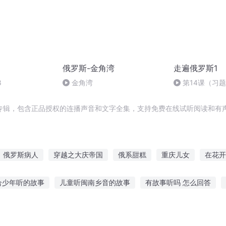
俄罗斯-金角湾
走遍俄罗斯1
8
金角湾
第14课（习题
专辑，包含正品授权的连播声音和文字全集，支持免费在线试听阅读和有声
俄罗斯病人
穿越之大庆帝国
俄系甜糕
重庆儿女
在花开
重生花开绽放的季节
回复放假
快斗与青子的情人节
千年情节
合少年听的故事
儿童听闽南乡音的故事
有故事听吗 怎么回答
子
彼得大帝俄罗斯帝国的改革伟人
最后一个情人节
火影故事在线听
小朋友听的长篇故事
把故事说给你听原创
听