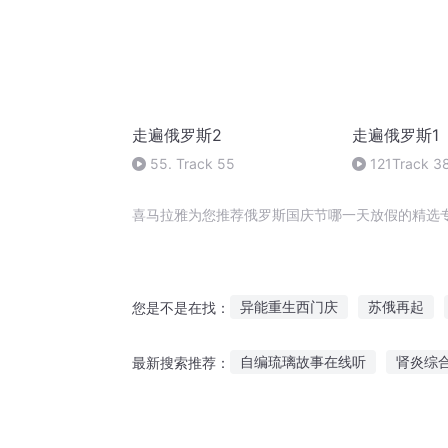
走遍俄罗斯2
走遍俄罗斯1
55. Track 55
121Track 3
喜马拉雅为您推荐俄罗斯国庆节哪一天放假的精选
异能重生西门庆
苏俄再起
您是不是在找：
十二个情人节
一人有庆
自编琉璃故事在线听
肾炎综
最新搜索推荐：
众神的卡俄斯赌局
大庆皇太
直播听粉丝讲恋爱故事
水门