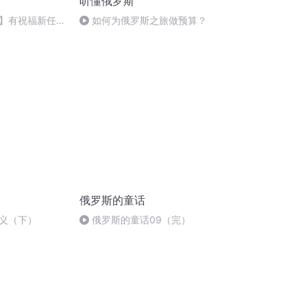
听懂俄罗斯
】有祝福新任总
如何为俄罗斯之旅做预算？
坏俄美关系？普
坏？
俄罗斯的童话
义（下）
俄罗斯的童话09（完）