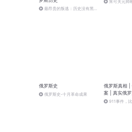
罗斯历史
朱可夫元帅
最昂贵的叛逃：历史没有黑
白，只有选择与后果
俄罗斯史
俄罗斯真相 |
案 | 真实俄
俄罗斯史-十月革命成果
911事件，
恐怖 5