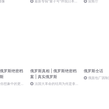
雕像
最新专辑“量子号”伴我日本行
宙斯厅
介绍——欢迎关注
 俄罗斯绝密档
俄罗斯真相 | 俄罗斯绝密档
俄罗斯仝话
罗斯
案 | 真实俄罗斯
俄面包厂因制
手”走红？老板
比你想象中的更加
法国大革命的结局为何是拿破
制裁 我很骄傲！
仑称帝？9