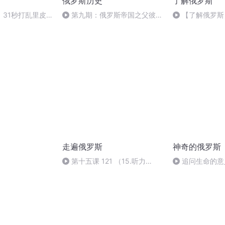
俄罗斯历史
了解俄罗斯
】31秒打乱里皮
第九期：俄罗斯帝国之父彼得
【了解俄罗斯
大帝（上）
统拜登是否会破
京：还能怎么破
走遍俄罗斯
神奇的俄罗斯
第十五课 121 （15.听力
追问生命的意
3.2）