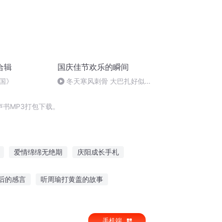
合辑
国庆佳节欢乐的瞬间
国》
冬天寒风刺骨 大巴扎好似温
暖的春天
书MP3打包下载。
爱情绵绵无绝期
庆阳成长手札
庆云传奇
大庆皇太子
重生之西门庆
后的感言
听周瑜打黄盖的故事
服故事在线听
10岁以上孩子听故事
手机端