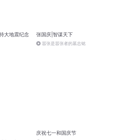
汶川特大地震纪念
张国庆|智谋天下
嚣张是嚣张者的墓志铭
庆祝七一和国庆节