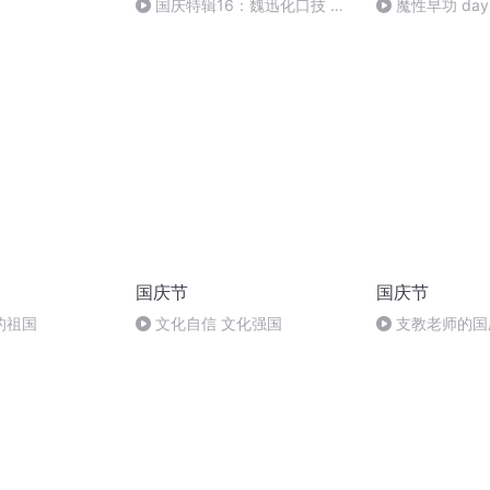
国庆特辑16：魏迅化口技 二
魔性早功 day
胡 东方红+一般唱法和原生态
国庆节
国庆节
的祖国
文化自信 文化强国
支教老师的国