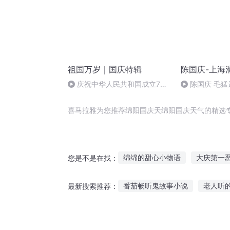
祖国万岁｜国庆特辑
陈国庆-上海
庆祝中华人民共和国成立73
陈国庆 毛猛
周年 天安门广场举行升国旗仪式
喜马拉雅为您推荐绵阳国庆天绵阳国庆天气的精选
绵绵的甜心小物语
大庆第一
您是不是在找：
爱意绵绵
婚火绵绵
嘉庆
番茄畅听鬼故事小说
老人听
最新搜索推荐：
重生西门庆
重庆儿女
听英语故事学冠词用法
听男