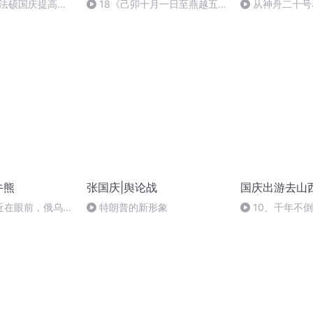
成法硕国庆提高班
18《己卯十月一日至燕越五
从神舟二十号
2)
日罹狴犴有感而赋》组律18首
的“隐形实力”
文天祥 自由吟诵
牛熊
张国庆|舆论战
国庆出游去山
近在眼前，俄乌冲
特朗普的新形象
10、千年不
，将会如何发展？