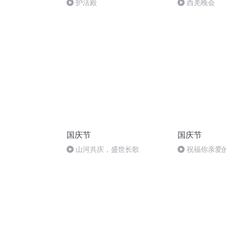
护法殿
西羌晚会
国庆节
国庆节
山河共庆，盛世长歌
祝福你亲爱