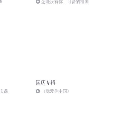
6
怎能没有你，可爱的祖国
国庆专辑
庆课
《我爱你中国》