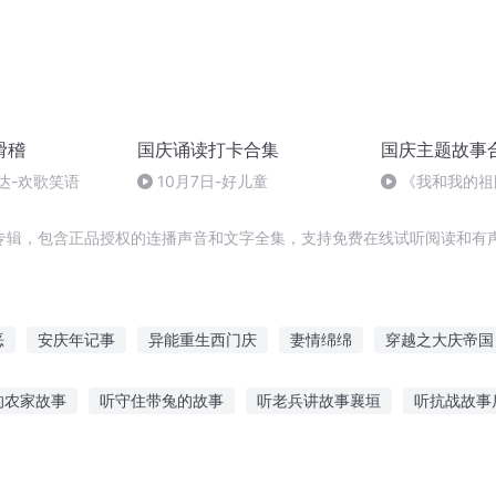
滑稽
国庆诵读打卡合集
国庆主题故事
达-欢歌笑语
10月7日-好儿童
《我和我的祖
专辑，包含正品授权的连播声音和文字全集，支持免费在线试听阅读和有声
恶
安庆年记事
异能重生西门庆
妻情绵绵
穿越之大庆帝国
皇帝
庆余年之长歌行
庆元纪年
普天同庆
一人有庆
的农家故事
听守住带兔的故事
听老兵讲故事襄垣
听抗战故事
的讲故事
听小故事长大见识大全
泸沽湖听舅舅讲故事
血色制