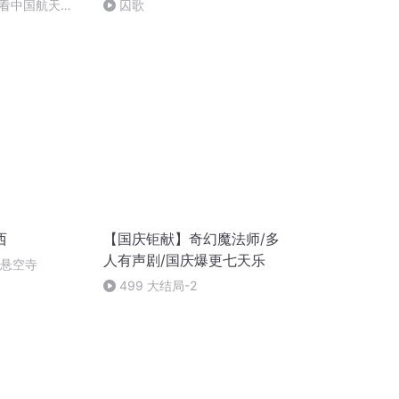
看中国航天
囚歌
西
【国庆钜献】奇幻魔法师/多
人有声剧/国庆爆更七天乐
倒悬空寺
499 大结局-2