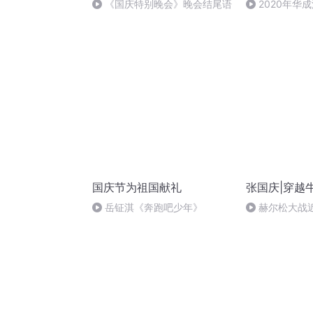
《国庆特别晚会》晚会结尾语
2020年华
法制史马志冰 (1
国庆节为祖国献礼
张国庆|穿越
岳钲淇《奔跑吧少年》
赫尔松大战
突的关键之战