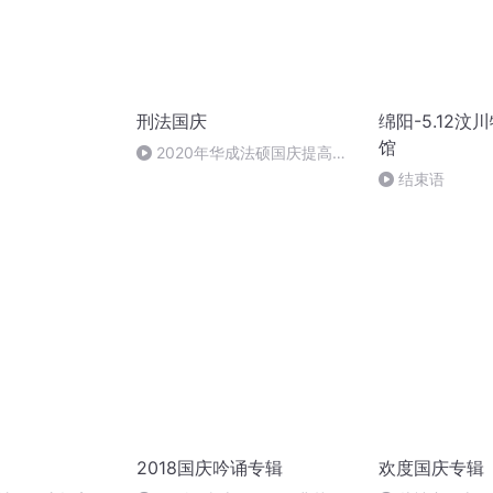
刑法国庆
绵阳-5.12
馆
）
2020年华成法硕国庆提高班
刑法陈 (26)
结束语
2018国庆吟诵专辑
欢度国庆专辑