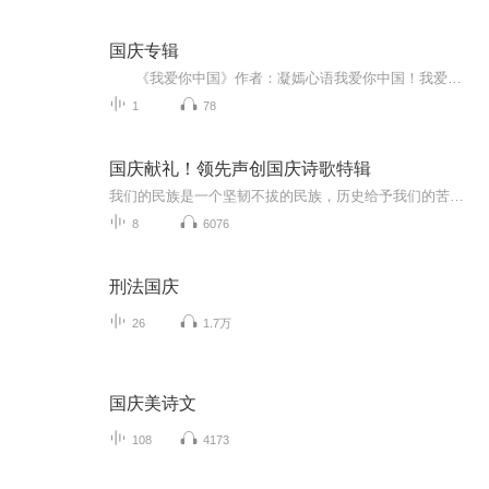
国庆专辑
《我爱你中国》作者：凝嫣心语我爱你中国！我爱你春天蓬勃的秧苗；我爱你秋日金黄的硕果。我爱你中国！我爱你青松气质，我爱你红梅品格！我爱你家乡的甜蔗好像乳汁滋润着我的心窝。我爱你中国，我要把最美的歌儿献给你，我的母亲我的祖国。我爱你中国，我爱...
1
78
国庆献礼！领先声创国庆诗歌特辑
我们的民族是一个坚韧不拔的民族，历史给予我们的苦难都变成了闪着金光的勋章！我们的国家是一个龙腾虎跃的国家，那条巨龙正以不可阻挡之势崛起于神奇的东方！------------------------------------------------值此祖国70周年华诞之际，领先声创以诗歌向祖国献礼！用我们的声音、用我们的热血、用我们的灵魂诵读经典爱国篇章，歌颂我们的祖国！永远繁荣富强！
8
6076
刑法国庆
26
1.7万
国庆美诗文
108
4173