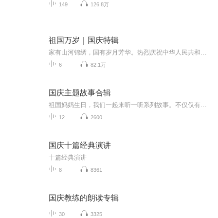
149
126.8万
祖国万岁｜国庆特辑
家有山河锦绣，国有岁月芳华。热烈庆祝中华人民共和国成立73周年！
6
82.1万
国庆主题故事合辑
祖国妈妈生日，我们一起来听一听系列故事。不仅仅有《我的祖国》，还有红军故事，也有关于战争的故事，让大家体会到和平年代的不易。
12
2600
国庆十篇经典演讲
十篇经典演讲
8
8361
国庆教练的朗读专辑
30
3325