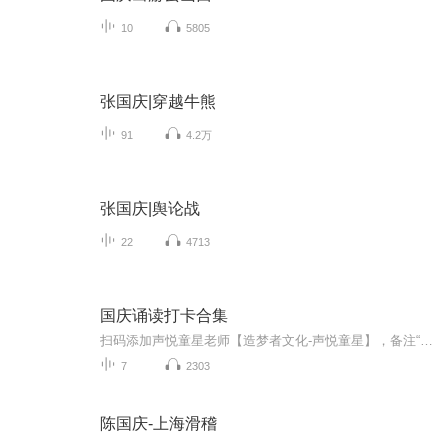
10
5805
张国庆|穿越牛熊
91
4.2万
张国庆|舆论战
22
4713
国庆诵读打卡合集
扫码添加声悦童星老师【造梦者文化-声悦童星】，备注“诵读打卡”报名，已添加好友的，直接发送“诵读打卡”报名，报名成功后进入社群。
7
2303
陈国庆-上海滑稽