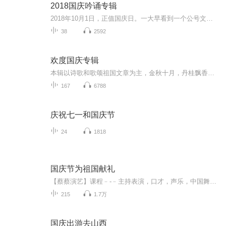
2018国庆吟诵专辑
2018年10月1日，正值国庆日。一大早看到一个公号文章，正是文天祥的《己卯十月一日至燕越五日罹狴犴有感而赋》。当然，彼十一非当今的十一。不过数字的巧合还是让人感触，今天拿来读一读，体味一番历史英杰的民族情怀，恰也当时。 根据诗题来看，这组诗是写于十月一日至十月五日之间，是文天祥被俘之后所作，这些诗作不仅有凛凛正气，更也能看的到他百端交集的复杂情感。另一首于右任先生的《望大陆》，微信公号有称《望乡》，一句“山之上国之殇”荡气回肠，一并兴起拿来读了一读。仓促间多有瑕疵...
38
2592
欢度国庆专辑
本辑以诗歌和歌颂祖国文章为主，金秋十月，丹桂飘香，在这个充满丰收喜悦的季节里，我们满怀激动和自豪，迎来了中华人民共和国76周年华诞。这不仅是一个庄重的纪念日，更是全体中华儿女共同欢庆的盛大的节日，承载着深厚的民族情感和历史意义.
167
6788
庆祝七一和国庆节
24
1818
国庆节为祖国献礼
【蔡蔡演艺】课程﹣-﹣主持表演，口才，声乐，中国舞，民族舞。独特的小舞台，专业的录音棚，每一位同学都能成为优秀的小明星。独特的教学模式，轻松上课，快乐学习！知名主持人，舞蹈家，高级教师任职授课！江南总校：河沟街42号三楼 18545856430江北分校...
215
1.7万
国庆出游去山西