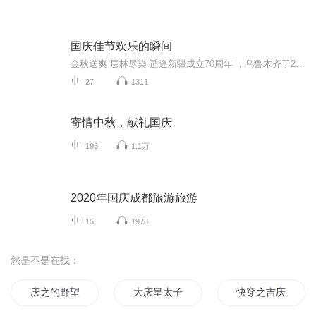
国庆佳节欢乐的瞬间
金秋送爽 层林尽染 适逢新疆成立70周年 ，乌鲁木齐于2025年9月23日迎来党中央和习大大带领的慰问团。新疆各族群众欢欣鼓舞，热烈欢迎。
27
1311
寄情中秋，献礼国庆
195
1.1万
2020年国庆成都旅游旅游
15
1978
您是不是在找：
庆之的野望
大庆皇太子
快穿之吉庆有余