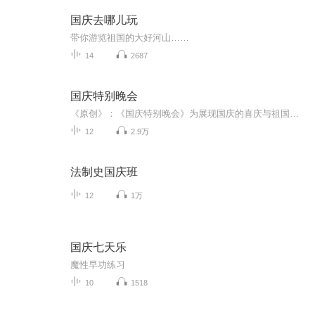
国庆去哪儿玩
带你游览祖国的大好河山……
14
2687
国庆特别晚会
《原创》：《国庆特别晚会》为展现国庆的喜庆与祖国的深情我将以具体的场景切入从清晨升旗的庄严到街头巷尾的欢庆到历史与当下的交融，用优美的笔触传递对祖国的热爱与自豪！用诗歌和情感美文形式，歌颂祖国的繁荣富强，祝人民幸福安康！
12
2.9万
法制史国庆班
12
1万
国庆七天乐
魔性早功练习
10
1518