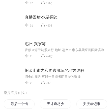
12
1.3万
直播回放-水浒周边
31
4935
惠州-巽寮湾
音频来源于链景旅行 地址 惠州市惠东县巽寮湾国际滨海旅游区(金海湾大道旁） 票价描述 暂无 开放时间 全天开放 乘车信息 暂无
7
4.4万
旧金山市内和周边游玩的地方详解
旧金山周边 可以一日或者两日游的选择
2
747
您是不是在找：
最后一个情人节
天才麻将少女惠
安庆年记事