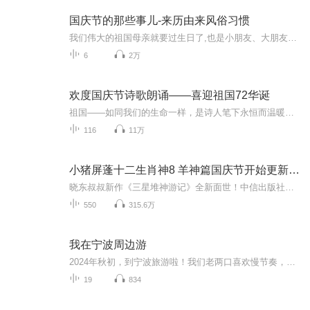
国庆节的那些事儿-来历由来风俗习惯
我们伟大的祖国母亲就要过生日了,也是小朋友、大朋友们最喜欢的“国庆小长假”或说“黄金周”还有说”国庆7天乐”的，说法真是不一而足。那么“国庆节”是怎么来的？自古以来国庆节怎么庆贺？新中国国庆节的来历，以及新中国国庆节的庆贺方式又有哪些呢？ ...
6
2万
欢度国庆节诗歌朗诵——喜迎祖国72华诞
祖国——如同我们的生命一样，是诗人笔下永恒而温暖的主题。在祖国72周年华诞来临之际，特创建这个诗歌朗诵专辑，诵读经典爱国篇章，和大家一起歌颂祖国，向国庆的献礼！祝愿伟大的祖国繁荣富强，祝愿大家国庆节快乐，度过平安快乐的黄金周假期！
116
11万
小猪屏蓬十二生肖神8 羊神篇国庆节开始更新啦！
晓东叔叔新作《三星堆神游记》全新面世！中信出版社出版！京东当当淘宝均有售！点蓝色字收听——《小猪屏蓬爆笑日记2024》《小猪屏蓬爆笑日记2》《小猪屏蓬爆笑日记1》让你笑得喘不上气！《我进故宫当富翁——小猪屏蓬故宫财商笔记》教你成为大富翁！《小...
550
315.6万
我在宁波周边游
2024年秋初，到宁波旅游啦！我们老两口喜欢慢节奏，那就自由行方式。我们到了宁波、普陀山、溪口和绍兴，了解了这几个地方深厚的地区文化底蕴；尤其是绍兴，历史和近代都有名人的印记。我喜欢在旅游中丰富自己的文化知识，每一个景点的内容都带给我思维的...
19
834