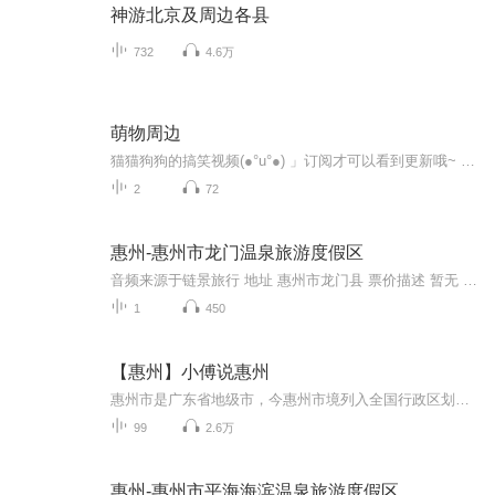
神游北京及周边各县
732
4.6万
萌物周边
猫猫狗狗的搞笑视频(●°u°●)​ 」订阅才可以看到更新哦~ 求订阅
2
72
惠州-惠州市龙门温泉旅游度假区
音频来源于链景旅行 地址 惠州市龙门县 票价描述 暂无 开放时间 07:30—晚上0:30 乘车信息 从惠州出发，可走惠河高速，在泰美出口往龙门县方向，经平陵到龙门，到龙门县城后，往新丰方向走10公里见左边广告指示牌直入2公里即到。
1
450
【惠州】小傅说惠州
惠州市是广东省地级市，今惠州市境列入全国行政区划始于秦代。公元前214年（秦始皇三十三年）置傅罗县。1988年1月7日，国务院批准撤销惠阳地区建制，分设惠州、东莞、汕尾、河源4个地级市。惠州市位于广东省东南部，属珠江三角洲东北、东江中下游地区。地...
99
2.6万
惠州-惠州市平海海滨温泉旅游度假区