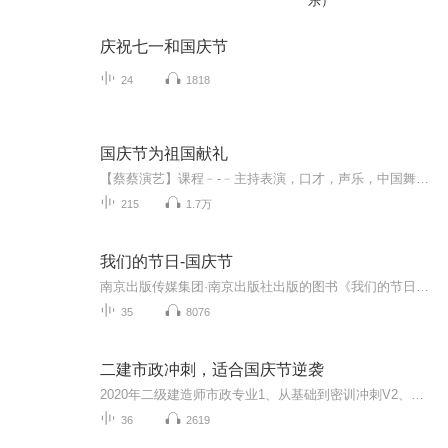
乐）
庆祝七一和国庆节
24
1818
国庆节为祖国献礼
【蔡蔡演艺】课程﹣-﹣主持表演，口才，声乐，中国舞，民族舞。独特的小舞台，专业的录音棚，每一位同学都能成为优秀的小明星。独特的教学模式，轻松上课，快乐学习！知名主持人，舞蹈家，高级教师任职授课！江南总校：河沟街42号三楼 18545856430江北分校...
215
1.7万
我们的节日-国庆节
南京出版传媒集团·南京出版社出版的图书《我们的节日》通过对中国节日文化和节日意义进行深度的挖掘，面向青少年群体构建独具特色的栏目内容，以此丰富春节、元宵节、清明节、端午节、七夕节、中秋节、重阳节等传统节日；六一节、教师节、国庆节等新兴节日的文化内涵和表现形式。促进青少年形成新的节日习俗，提升节日仪式感、认同感。音频作品由金陵朗读者联盟志愿者朗诵，南京音像出版社、金陵图书馆联合制作。
35
8076
二建市政冲刺，适合国庆节逆袭
2020年二级建造师市政专业1、从基础到密训冲刺V2、从精华课程到超压密押V3、0基础同步更新v4、持续更新到2020年考试V5、只要你跟着学让你一次稳拿证V6、渠道超压压题，超压三页纸等独家绝密压题!
36
2619