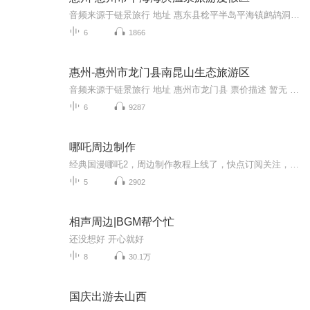
音频来源于链景旅行 地址 惠东县稔平半岛平海镇鹧鸪洞 票价描述 暂无 开放时间 全天 乘车信息 自驾从广州、东莞出发：可走广惠高速转深汕高速，至稔山出口下，往汕头方向行驶经过稔山、铁涌镇直达度假区。（全程约120分钟）。从深圳出发：可走深汕高速至稔...
6
1866
惠州-惠州市龙门县南昆山生态旅游区
音频来源于链景旅行 地址 惠州市龙门县 票价描述 暂无 开放时间 全天 乘车信息 暂无
6
9287
哪吒周边制作
经典国漫哪吒2，周边制作教程上线了，快点订阅关注，学习吧(非原创)
5
2902
相声周边|BGM帮个忙
还没想好 开心就好
8
30.1万
国庆出游去山西