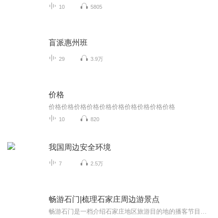
10
5805
盲派惠州班
29
3.9万
价格
价格价格价格价格价格价格价格价格价格价格
10
820
我国周边安全环境
7
2.5万
畅游石门|梳理石家庄周边游景点
畅游石门是一档介绍石家庄地区旅游目的地的播客节目，节目以闲聊的形式每期着重介绍一个地方。主播介绍：睿（老大）摄影师/旅游达人作为摄影师他擅长拍摄人文、风光以及城市街拍。他的摄影作品有很强的个人风格。日常闲暇他会总会驾车出游拍照，享受在路上的感觉。西门 人像摄影师擅长拍摄各类人像作品，日常的拍摄需要也去到过石家庄周边的很多角落，包括各类景点和非景点。...