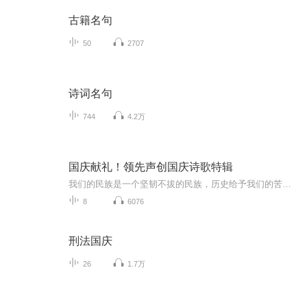
古籍名句
50
2707
诗词名句
744
4.2万
国庆献礼！领先声创国庆诗歌特辑
我们的民族是一个坚韧不拔的民族，历史给予我们的苦难都变成了闪着金光的勋章！我们的国家是一个龙腾虎跃的国家，那条巨龙正以不可阻挡之势崛起于神奇的东方！------------------------------------------------值此祖国70周年华诞之际，领先声创以诗歌向祖国献礼！用我们的声音、用我们的热血、用我们的灵魂诵读经典爱国篇章，歌颂我们的祖国！永远繁荣富强！
8
6076
刑法国庆
26
1.7万