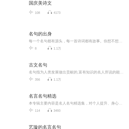
国庆美诗文
108
4173
名句的出身
每一个名句都有源头，每一首诗词都有故事。你想不想满腹锦绣吐金句，出口成章皆才华？你想不想唐诗宋词名家名句信手拈来？《青年文摘》精品原创诗歌鉴赏栏目“名句的出身”邀您一起品读诗意。主播：清华才女常小仙，助播：诡异的光——鱼叔巩高峰。这里有最好玩的诗词解读，最有趣的诗人八卦，想在轻松愉快的氛围里听点诗词歌赋？点进来，没错哒！每周五中午，我们准时相约。
8
1.1万
古文名句
名句指为人类发展做出贡献的,富有知识的名人所说的能够让人懂得道理的一句较为出名的话。流传下来的古文蕴含着华夏文明的精华,凝聚了古圣先贤的智慧,所以,接触和学习古文就是接受中华.
356
1.1万
名言名句精选
本专辑主要内容是名人名句精选集，对个人提升、身心健康、认知等方面都有很大的帮助，希望喜马拉雅友友们多多聆听。
114
3493
艺璇的名言名句