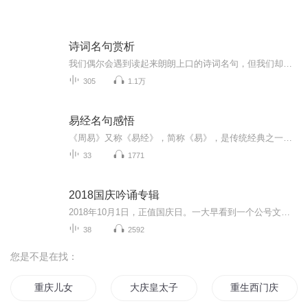
诗词名句赏析
我们偶尔会遇到读起来朗朗上口的诗词名句，但我们却不知道他的出处，不清楚整个诗词的原文。在这个专辑里，我们一起来重温和学习一下诗词名句，介绍他们的出处，诵读诗词的原文，便对诗词名句做简单的鉴赏。喜欢的朋友可以来这里和我们一起学习，并提出宝...
305
1.1万
易经名句感悟
《周易》又称《易经》，简称《易》，是传统经典之一，是中国传统思想文化中自然哲学与伦理实践的根源，对中国文化产生了巨大的影响，是古代汉族人民智慧与文化的结晶，被誉为群经之首，大道之源。亦是中华文明的源头活水。内容极其丰富，对中国几千年来的...
33
1771
2018国庆吟诵专辑
2018年10月1日，正值国庆日。一大早看到一个公号文章，正是文天祥的《己卯十月一日至燕越五日罹狴犴有感而赋》。当然，彼十一非当今的十一。不过数字的巧合还是让人感触，今天拿来读一读，体味一番历史英杰的民族情怀，恰也当时。 根据诗题来看，这组诗是写于十月一日至十月五日之间，是文天祥被俘之后所作，这些诗作不仅有凛凛正气，更也能看的到他百端交集的复杂情感。另一首于右任先生的《望大陆》，微信公号有称《望乡》，一句“山之上国之殇”荡气回肠，一并兴起拿来读了一读。仓促间多有瑕疵...
38
2592
您是不是在找：
重庆儿女
大庆皇太子
重生西门庆