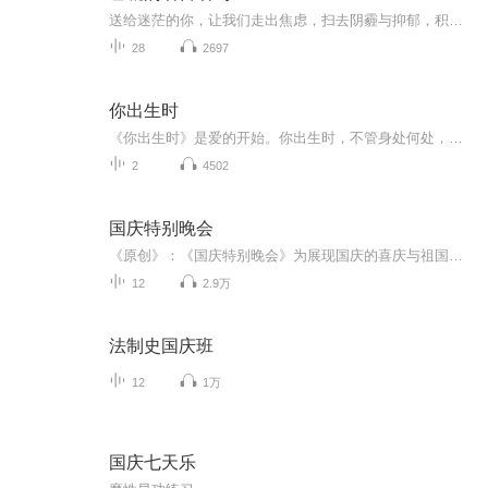
送给迷茫的你，让我们走出焦虑，扫去阴霾与抑郁，积极向上的去面对生活
28
2697
你出生时
《你出生时》是爱的开始。你出生时，不管身处何处，不管天气如何，成为爸爸和妈妈的我们笑了，我们也哭了，我们正是用这最真挚的情感迎接新世界的到来。相信读到这本书的家长一定还记得自己初为父母那一刻的喜极而泣。面对这个自己用身心孕育的小家伙，以...
2
4502
国庆特别晚会
《原创》：《国庆特别晚会》为展现国庆的喜庆与祖国的深情我将以具体的场景切入从清晨升旗的庄严到街头巷尾的欢庆到历史与当下的交融，用优美的笔触传递对祖国的热爱与自豪！用诗歌和情感美文形式，歌颂祖国的繁荣富强，祝人民幸福安康！
12
2.9万
法制史国庆班
12
1万
国庆七天乐