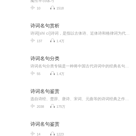
魔性早功练习
10
1518
诗词名句赏析
诗词[shī cí]诗词，是指以古体诗、近体诗和格律词为代表的中国古代传统诗歌。亦是汉字文化圈的特色之一。通常认为，诗较为适合“言志”，而词则更为适合“抒情”。诗词是阐述心灵的文学艺术，而诗人、词人则需要掌握成熟的艺术技巧，并按照严格的韵律要求，用凝练的语言、绵密的章法、充沛的情感以及丰富的意象来高度集中地表现社会生活和人类精神世界。中国诗起源于先秦，鼎盛于唐代。中国词起源于隋唐，流行于宋代。中华诗词源自民间，其实是一种草根文学。在21世纪的中国，诗词仍然深受普通大众青睐。中文名诗词外文名poem释义古体诗、近体诗以及格律词的总称出处《张淳叟献诗永叔同永叔和之》词语解释基本信息词目：诗词登鹳雀楼拼音：shī cí英文：poem释义：古体诗、近体诗以及格律词的总称。[1]引证解释1.诗的词句。 宋 梅尧臣 《张淳叟献诗永叔同永叔和之》：“ 张君 献诗诗词巧，美女插花娇醉春。” 明 吴应箕 《述怀》诗：“《咏怀》好诗词，能无自愧息。”2.诗和词。《儒林外史》第十七回：“ 匡超人 初时不好问他，偷眼望那书上圈的花花绿绿，是些甚么诗词之类。” 郭小川 《痛悼敬爱的周总理》诗：“在病危时还一再聆听 毛主席 的光辉诗词。”基本含义诗歌起源于上古的社会生活，因劳动生产、两性相恋、原始宗教等而产生的一种有韵律、富有感情色彩的语言形式。《尚书.虞书》：“诗言志，歌咏言，声依咏，律和声。”《礼记.乐记》：“诗，言其志也；歌，咏其声也；舞，动其容也；三者本于心，然后乐器从之。”早期，诗、歌与乐是合为一体的。诗即歌词，在实际表演中总是配合音乐、舞蹈而歌唱，后来诗、歌、乐、舞各自发展，独立成体，诗与歌统称诗歌。如今诗歌按照不同的表现形式分为白话诗和旧体诗词，白话诗更多称为新诗或自由诗，但“诗词”连称时一般指旧体格律诗、词。“在当今社会生活中继承和发展传统诗词是中华文化的需要，诗词在传统形式中的情味意味韵味更能使人接受，它是汉语特有魅力和功能，这是其它任何语言所没有和不能的，也是任何语言翻译不了的。因此传统诗词文化是世界文学史上最独特表现形式和文学遗产”。——叶千华语录诗简述一种以有节奏的、形象生动的语言，高度凝练和集中地反映生活或抒发强烈的感情的文学作品。（诗中有戏剧，戏剧中有诗）诗一定是杰作，再不就是绝无存在价值的东西,诗是会呼吸的思想，会焚烧的字。常说的诗又指《诗经》。《诗》三百，始终于周，《诗》，上通于道德，下止于礼义。中国古代把不合乐的叫“诗”，合乐的叫“歌”。统称为诗歌。按故事情节又分为抒情诗和叙事诗；按语言韵律，分为格律诗和自由诗。特点诗歌是高度集中地概括反映社会生活的一种文学体裁，它饱和着作者的思想感情与丰富的想象，语言精炼而形象性强，具有鲜明的节奏，和谐的音韵，富于音乐美，语句一般分行排列，注重结构形式的建筑美。诗词图我国现代诗人、文学评论家何其芳曾说：“诗是一种最集中地反映社会生活的文学样式，它饱和着丰富的想象和感情，常常以直接抒情的方式来表现，而且在精炼与和谐的程度上，特别是在节奏的鲜明上，它的语言有别于散文的语言。”这个定义性的说明，实际上概括了诗歌的几个基本特点：第一、集中地反映社会生活。第二、抒情言志的思想感情。第三、丰富的想象。第四、语言的音乐美诗歌语言特别要求富有音乐性，音乐美可以增强作品的表现力和艺术感染力。诗歌语言的音乐性因素，包括节奏、音调、韵律等。诗句要求节奏鲜明、音调和谐，符合一定韵律，吟诵动听感人，具有音乐美。格式五绝：仄起 平起五律：仄起 平起七绝：仄起 平起七律：仄起 平起词简述属于诗的一种韵文形式，由五言诗、七言诗或是民间歌谣发展而成，起于唐代，盛于宋代。句子长短不一。注：“词”与“辞”在“言词”这个上是同代，一般只说“辞”，不说“词”。汉代以后逐渐以“词”代“辞”。“词”后来又逐渐按一定的曲调来填写，即词牌；如“满江红”“蝶恋花”“江城子”“西江月”“浪淘沙”等，它由曲名发展而成，例如“西江月”原本是唐朝教坊展柜唱的曲名，后来以这种形式填词，便逐渐成为一种词牌。宋代。原是配乐歌唱的一种诗体，句的长短随歌调而改变，因此又叫长短句。词分为小令（58字内），中调（59~90字），大调亦称长调（91字以上）。词一般分上下两阕也称之为“片”。诗后人奉为经典；楚辞以其忠君意志的一再表达、比兴手法的完整运用，影响后代诗歌创作，形成创作传统。《诗经》与《楚辞》因此也时常被认作古代诗歌将源头追溯到《诗经》与《楚辞》。特点词是合乐的歌词，所配合的音乐是隋唐以来新兴的燕乐。由于这种文体对音乐的依附性，决定了词在体制风格上一系列的特点。 首先，词必须有词调，词调是填词时所依据的乐谱，词调的名称叫词牌。有的词牌原来和词的内容有关，如白居易的《忆江南》，内容是回忆江南风物生活。但后人依据《忆江南》这个词牌填词时，仅取其曲调，而内容不必与江南有关。这样一来，词牌仅仅表示一种曲调而已，于是有的词人就在词牌之下另注明题目。如定风波62字 洞仙歌83字更漏子46字甘草子4河 传61字何满子74字黄河清慢98字贺新郎116字减字木兰花44字 锦缠道66字 江城子70字浪淘沙54字临江字满庭芳95字 摸鱼儿116字 迈陂塘116字南歌子52字 南乡子56字念奴娇100字卜算子44字 菩萨蛮44字 普天乐46字清平乐46字 鹊桥仙56字青玉案67字沁园春114字青门引42字如梦45字苏幕遮62字水调歌头95字双双浣溪沙48字 太常引49字踏莎行58字唐多令60字天仙子68字乌夜啼36字望海潮107字 武陵春49字相见欢36字西江月50字 小重山58字谢池春66字忆江南27字 忆王孙31字谒金门45字忆秦娥46字虞美人56字一落索46字 阮郎归47字一斛珠57字玉楼春56字一剪梅60字渔家傲62字 一丛花78字 御街行78字雨霖铃字 祝英台近77字 昼夜乐98字 烛影摇红96字诉衷情33字定西番35字
137
1.4万
诗词名句分类
诗词名句分类专辑是一种将中国古代诗词中的经典名句按照主题、情感、意象等进行分类整理的专辑。这类专辑旨在帮助读者更好地理解和欣赏古诗词，同时便于查找和引用。
55
1.4万
诗词名句鉴赏
选自诗经、楚辞、唐诗、宋词、元曲等的诗词经典之作，这些千百年来被人们广为传诵的名句好似花中的奇葩、大海里的珍珠，熟知这些名句，就基本掌握了我国诗词的精华。
2038
175万
诗词名句鉴赏
14
1223