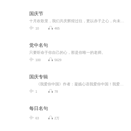
国庆节
十月欢歌里，我们共庆辉煌过往，更以赤子之心，向未来书写滚烫的誓言——这盛世，值得我们以热爱相拥。
10
465
觉中名句
只要听命于你自己的心，那是你唯一的老师。
100
5629
国庆专辑
《我爱你中国》作者：凝嫣心语我爱你中国！我爱你春天蓬勃的秧苗；我爱你秋日金黄的硕果。我爱你中国！我爱你青松气质，我爱你红梅品格！我爱你家乡的甜蔗好像乳汁滋润着我的心窝。我爱你中国，我要把最美的歌儿献给你，我的母亲我的祖国。我爱你中国，我爱...
1
78
每日名句
63
2万