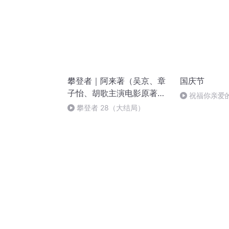
攀登者｜阿来著（吴京、章
国庆节
子怡、胡歌主演电影原著多
祝福你亲爱
人小说剧）
攀登者 28（大结局）