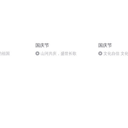
国庆节
国庆节
的祖国
山河共庆，盛世长歌
文化自信 文