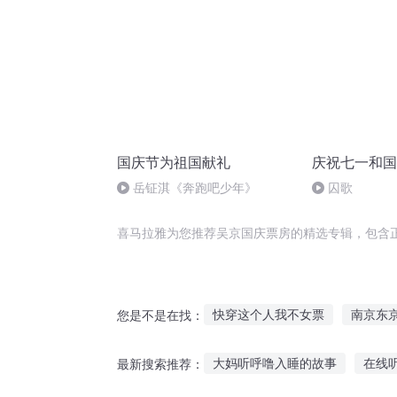
国庆节为祖国献礼
庆祝七一和国
岳钲淇《奔跑吧少年》
囚歌
喜马拉雅为您推荐吴京国庆票房的精选专辑，包含
快穿这个人我不女票
南京东
您是不是在找：
重生之玩票人生
北京爱情之
大妈听呼噜入睡的故事
在线
最新搜索推荐：
霸王票来了霸王票来了
重生