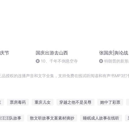
庆节
国庆出游去山西
张国庆|舆论战
10、千年不倒悬空寺
特朗普的新形
正品授权的连播声音和文字全集，支持免费在线试听阅读和有声书MP3打
京
票房毒药
重庆儿女
穿越之他不是吴尊
她中了彩票
我是吴狄
庆云传奇
老吴家的儿女
神一般的男票
大庆皇太
听汪汪队故事
散文听故事文案素材摘抄
睡眠成人故事在线听
吴凡
我是武圣叫吴圣
吴明和吴明