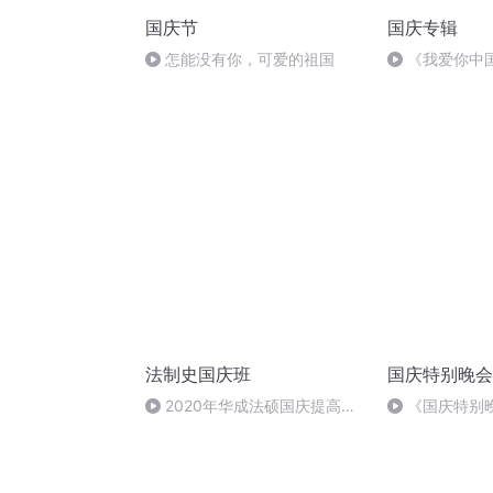
国庆节
国庆专辑
怎能没有你，可爱的祖国
《我爱你中
法制史国庆班
国庆特别晚会
2020年华成法硕国庆提高班
《国庆特别
法制史马志冰 (12)