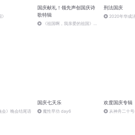
国庆献礼！领先声创国庆诗
刑法国庆
歌特辑
国》
2020年华
刑法陈 (26)
《祖国啊，我亲爱的祖国》温
婉
国庆七天乐
欢度国庆专辑
晚会》晚会结尾语
魔性早功 day6
从神舟二十号
的“隐形实力”