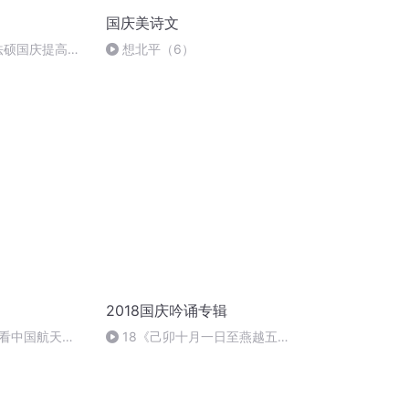
国庆美诗文
成法硕国庆提高班
想北平（6）
2018国庆吟诵专辑
看中国航天
18《己卯十月一日至燕越五
日罹狴犴有感而赋》组律18首
文天祥 自由吟诵