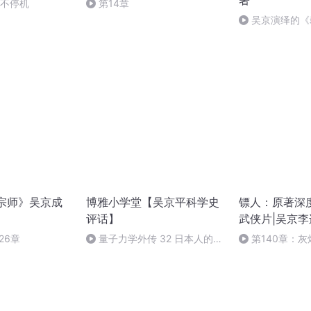
著
永不停机
第14章
吴京演绎的《
极宗师》吴京成
博雅小学堂【吴京平科学史
镖人：原著深
评话】
武侠片|吴京
26章
量子力学外传 32 日本人的贡
第140章：
献【吴京平科学史评话】博雅小
学堂