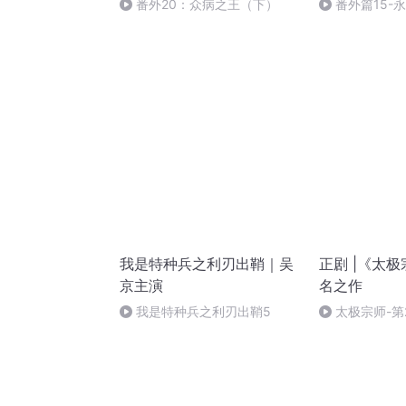
番外20：众病之王（下）
番外篇15-
我是特种兵之利刃出鞘｜吴
正剧 |《太
京主演
名之作
我是特种兵之利刃出鞘5
太极宗师-第