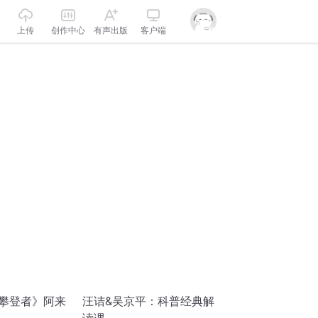
上传
创作中心
有声出版
客户端
 攀登者》阿来
汪诘&吴京平：科普经典解