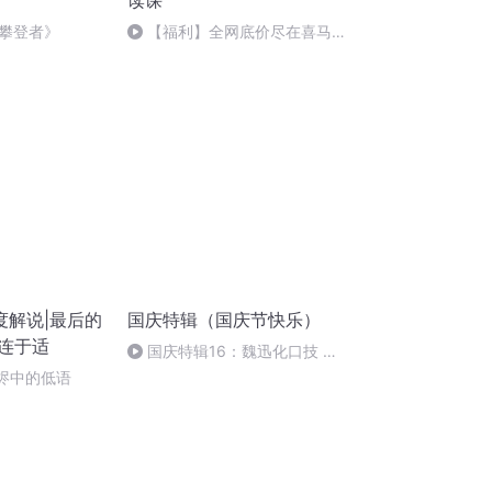
读课
攀登者》
【福利】全网底价尽在喜马拉
雅官方内购群
度解说|最后的
国庆特辑（国庆节快乐）
李连于适
国庆特辑16：魏迅化口技 二
胡 东方红+一般唱法和原生态
灰烬中的低语