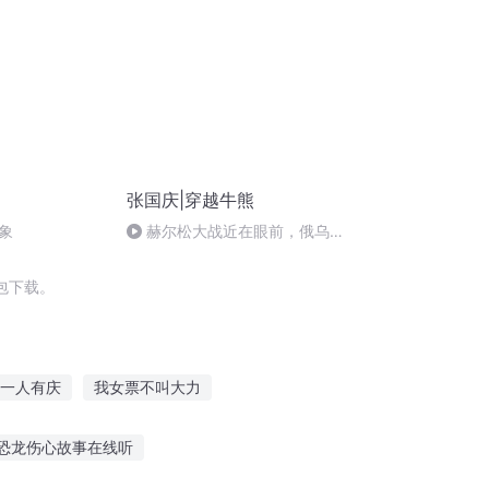
张国庆|穿越牛熊
象
赫尔松大战近在眼前，俄乌冲
突的关键之战，将会如何发展？
包下载。
一人有庆
我女票不叫大力
子
老票第一人
穿越之大庆帝国
恐龙伤心故事在线听