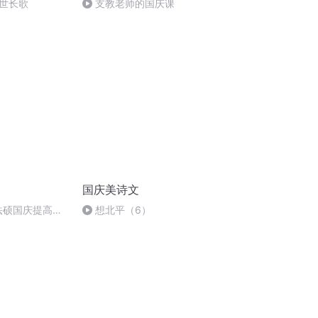
世长歌
支教老师的国庆课
国庆美诗文
成法硕国庆提高班
想北平（6）