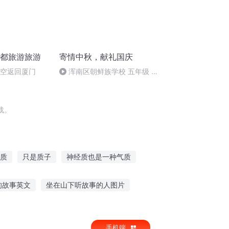
成都旅游旅游
寄情中秋，献礼国庆
航空返回厦门
浑南区朝鲜族学校 五年级 孙
多永
载。
质
只是质子
神经质也是一种气质
国
倾城质子
灵质空间
大庆皇太子
的故事英文
坐在山下听故事的人图片
小红送货故事在线听
手机端