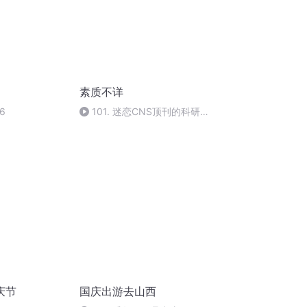
素质不详
6
101. 迷恋CNS顶刊的科研圈
与一条被删除的生命
庆节
国庆出游去山西