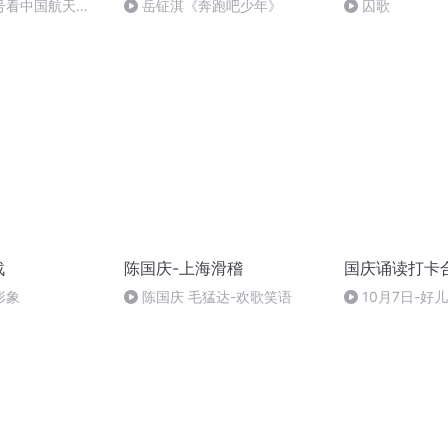
号看中国航天
岳钲淇《奔跑吧少年》
囚歌
战
陈国庆-上海滑稽
国庆诵读打卡
形象
陈国庆 毛猛达-欢歌笑语
10月7日-好