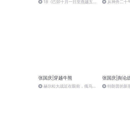
18《己卯十月一日至燕越五
从神舟二十
日罹狴犴有感而赋》组律18首
的“隐形实力”
文天祥 自由吟诵
张国庆|穿越牛熊
张国庆|舆论
赫尔松大战近在眼前，俄乌冲
特朗普的新
突的关键之战，将会如何发展？