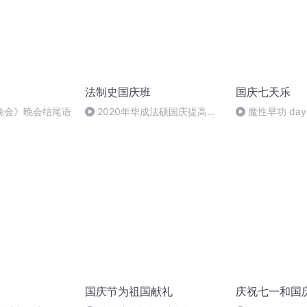
法制史国庆班
国庆七天乐
晚会》晚会结尾语
2020年华成法硕国庆提高班
魔性早功 day
法制史马志冰 (12)
国庆节为祖国献礼
庆祝七一和国