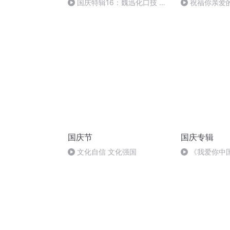
国庆特辑16：魏迅化口技 二
祝福你亲爱
胡 东方红+一般唱法和原生态
国庆节
国庆专辑
文化自信 文化强国
《我爱你中