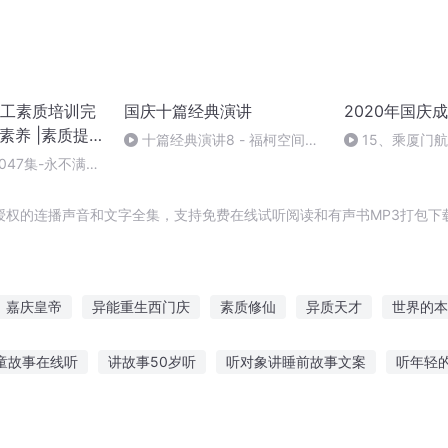
工素质培训完
国庆十篇经典演讲
2020年国庆
业素养 |素质提
十篇经典演讲8 - 福柯空间回
15、乘厦门
归异托邦演讲
047集-永不满
授权的连播声音和文字全集，支持免费在线试听阅读和有声书MP3打包下
嘉庆皇帝
异能重生西门庆
素质修仙
异质天才
世界的本
修仙的本质
一人有庆
质子为妃
世界本质
穿越之大庆帝
童故事在线听
讲故事50岁听
听对象讲睡前故事文案
听年轻
孜恐怖故事在线听
女生妈妈讲故事给我听
惊险保密故事在线听