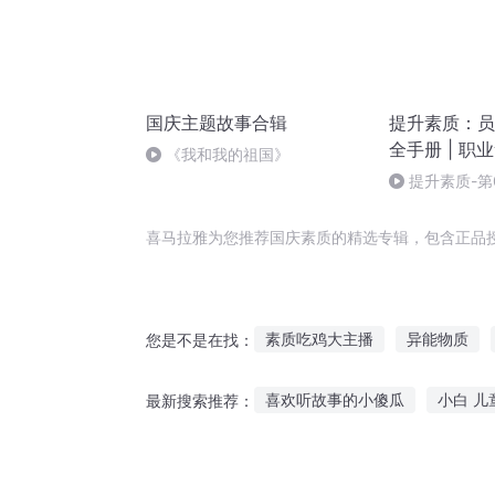
国庆主题故事合辑
提升素质：员
全手册 | 职
《我和我的祖国》
升
提升素质-第
足，不断进取
喜马拉雅为您推荐国庆素质的精选专辑，包含正品
素质吃鸡大主播
异能物质
您是不是在找：
庆云传奇
重生之质子皇后
喜欢听故事的小傻瓜
小白 儿
最新搜索推荐：
重庆儿女
杉杉睡前故事在线听
柯尔克