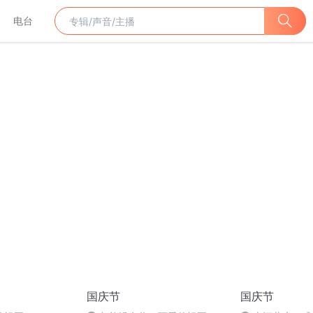
电台
国庆节
国庆节