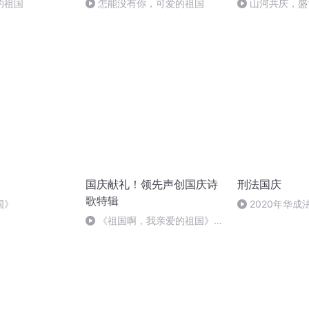
的祖国
怎能没有你，可爱的祖国
山河共庆，盛
国庆献礼！领先声创国庆诗
刑法国庆
歌特辑
国》
2020年华
刑法陈 (26)
《祖国啊，我亲爱的祖国》温
婉