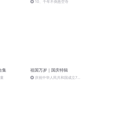
10、千年不倒悬空寺
合集
祖国万岁｜国庆特辑
儿童
庆祝中华人民共和国成立73
周年 天安门广场举行升国旗仪式