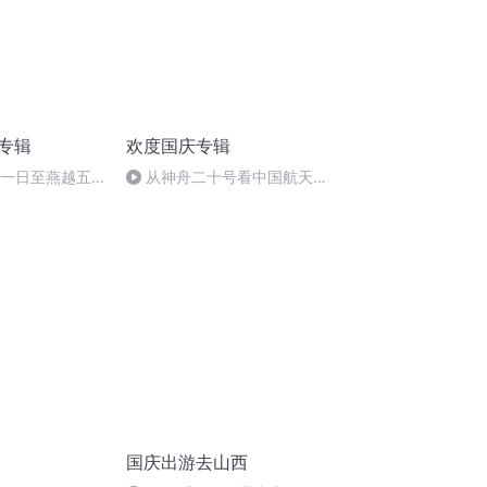
诵专辑
欢度国庆专辑
月一日至燕越五
从神舟二十号看中国航天
赋》组律18首
的“隐形实力”
国庆出游去山西