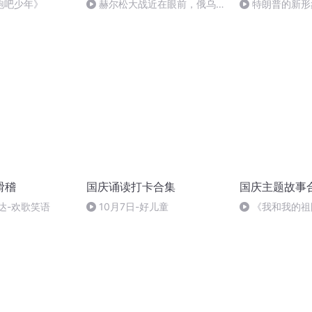
跑吧少年》
赫尔松大战近在眼前，俄乌冲
特朗普的新形
突的关键之战，将会如何发展？
滑稽
国庆诵读打卡合集
国庆主题故事
达-欢歌笑语
10月7日-好儿童
《我和我的祖