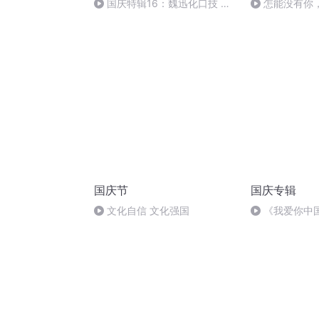
国庆特辑16：魏迅化口技 二
怎能没有你
胡 东方红+一般唱法和原生态
国庆节
国庆专辑
文化自信 文化强国
《我爱你中