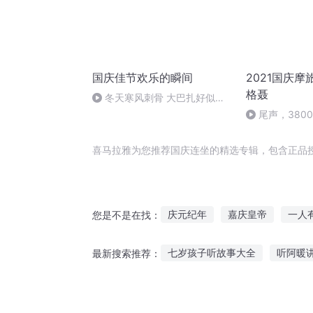
国庆佳节欢乐的瞬间
2021国庆摩
格聂
冬天寒风刺骨 大巴扎好似温
暖的春天
尾声，380
喜马拉雅为您推荐国庆连坐的精选专辑，包含正品
庆元纪年
嘉庆皇帝
一人
您是不是在找：
坐地成仙
大庆第一恶
重
七岁孩子听故事大全
听阿暖
最新搜索推荐：
穿越之大庆帝国
我的世界坐
怎么引导宝宝睡前听故事
听