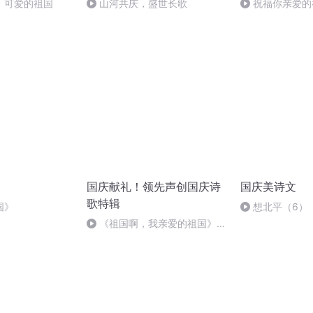
，可爱的祖国
山河共庆，盛世长歌
祝福你亲爱的
国庆献礼！领先声创国庆诗
国庆美诗文
歌特辑
国》
想北平（6）
《祖国啊，我亲爱的祖国》温
婉