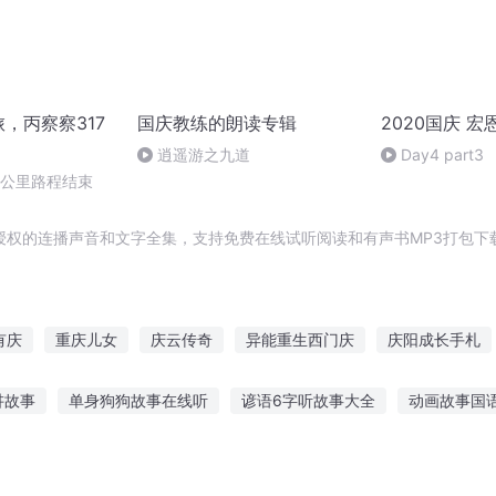
旅，丙察察317
国庆教练的朗读专辑
2020国庆 宏
逍遥游之九道
Day4 part3
0公里路程结束
授权的连播声音和文字全集，支持免费在线试听阅读和有声书MP3打包下
有庆
重庆儿女
庆云传奇
异能重生西门庆
庆阳成长手札
生西门庆
坐卧美人间
庆余年之长歌行
重生之西门庆
坐看
讲故事
单身狗狗故事在线听
谚语6字听故事大全
动画故事国
标
恐龙故事插画简单版
男孩睡前听什么故事好呢
说给大人听的睡前