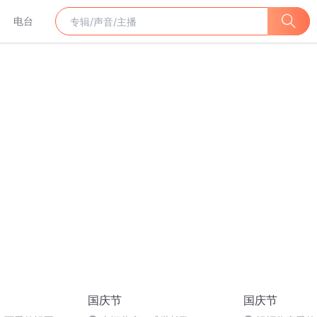
电台
国庆节
国庆节