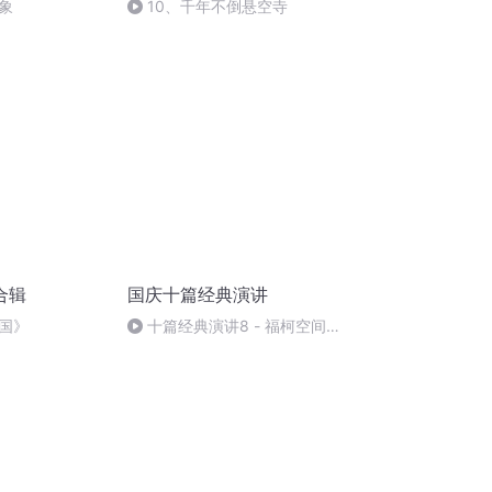
象
10、千年不倒悬空寺
合辑
国庆十篇经典演讲
国》
十篇经典演讲8 - 福柯空间回
归异托邦演讲