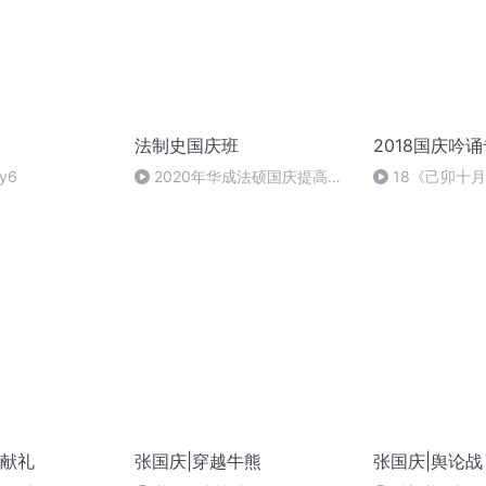
法制史国庆班
2018国庆吟
y6
2020年华成法硕国庆提高班
18《己卯十
法制史马志冰 (12)
日罹狴犴有感而
文天祥 自由吟诵
献礼
张国庆|穿越牛熊
张国庆|舆论战