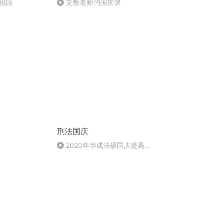
祖国
支教老师的国庆课
刑法国庆
2020年华成法硕国庆提高班
刑法陈 (26)