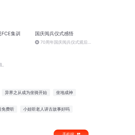
恩FCE集训
国庆阅兵仪式感悟
70周年国庆阅兵仪式观后感
作者：卞雨祺 朗读者：卞雨祺
载。
异界之从成为坐骑开始
坐地成神
妖风起
普天同庆
大庆皇太子
语免费听
小娃听老人讲古故事好吗
故事
海原奇闻故事在线听
手机端