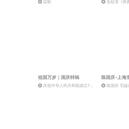
囚歌
岳钲淇《奔
祖国万岁｜国庆特辑
陈国庆-上海
庆祝中华人民共和国成立73
陈国庆 毛猛
周年 天安门广场举行升国旗仪式