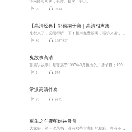
湖南经典相声，有趣、搞笑、好玩。
29
9443
【高清经典】郭德纲于谦｜高清相声集
来都来了，必须得听一下！相声免费畅听，强势来袭，让你的每一天都充满欢笑！【高清经典】郭德纲于谦｜高清相声集 本张专辑包含“批三国,卖五器,我要下春晚,成人用品,红花绿叶,满汉全席,爱情传奇,卖裤头,你是我的玫瑰,跳大神,单身男女,穷不怕,济公传,白事...
89
1257.5万
鬼故事高清
张震讲故事》是张震于1997年3月推出的广播节目；1998年9月28日主持辽宁人民广播电台“张震时间”节目，99年至今创作推出大量精品恐怖故事，风靡长江以北各大院校。张震的故事大多来源于网络流传或书籍改编。张震一直是电视台和电台两面混，不过不讲鬼故事...
6
574
常派高清伴奏
25
9971
重生之军嫂萌娃兵哥哥
大家好，第一次录书，没有那些大咖们的精彩，多有不足请各位听友多多包涵，我是一名全职宝妈，家有儿女，女孩4周岁，男孩2周岁，每天照顾孩子之余录制，会尽量每天都更新的，如果喜欢听友喜欢的话，就动动你的手指，点个关注，打个赏，留下你的评论吧！各...