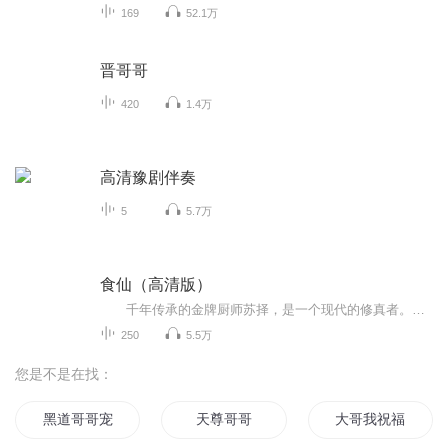
169
52.1万
晋哥哥
420
1.4万
高清豫剧伴奏
5
5.7万
食仙（高清版）
千年传承的金牌厨师苏择，是一个现代的修真者。祖传的修真秘法竟然是本山寨大全？！ 别人修真他修‘菜’，别人炼丹他炼调料，别人养剑他养菜刀。别的修真者捡到的都是天材地宝，神器秘法。可他居然捡到一个异界？！从此修真不用愁，一界在手，天下...
250
5.5万
您是不是在找：
黑道哥哥宠爱妻
天尊哥哥
大哥我祝福你早生