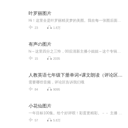
叶罗丽图片
Hi！这里全是叶罗丽精灵梦的美图。我在每一张图后面都给大家留了点时间让大家把喜欢的图保存下来。如果你觉得这个图不太清晰，你可以私信找我要原图哦！
23
1.8万
有声の图片
hi～这里四分之三怜，00后清新主播小姐姐～这个专辑是由四分之三怜与微笑小熊工作室合作出版，由于都是千怜的工作室，所以质量保障十分，如果您恶意差评，说明您眼睛要么是x了，要么就是您道德有问题～好啦，也当作是千怜500粉丝的福利专辑叭别对我说我喜欢你你廉价的喜欢抵不上夏天的一根雪糕
15
2035
人教英语七年级下册单词+课文朗读（评论区高清图片）
需要哪些音频，评论区告诉我们哦
84
9095
小花仙图片
一年目标100集。给个好评呗！彩蛋更精彩。－－ 主播 贝瑞吖也叫逆光小爱
57
5.8万