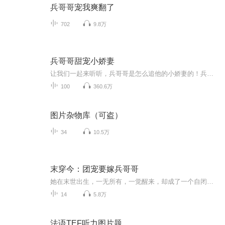
兵哥哥宠我爽翻了
702
9.8万
兵哥哥甜宠小娇妻
让我们一起来听听，兵哥哥是怎么追他的小娇妻的！兵哥哥太撩人，别怪我没提醒你们哦～
100
360.6万
图片杂物库（可盗）
34
10.5万
末穿今：团宠要嫁兵哥哥
她在末世出生，一无所有，一觉醒来，却成了一个自闭症患者。他是军区的高干子弟，为了能够帮家里获得家族支持，更为了找一个足够安静的女人，娶了有残缺的她。本以为结婚不结婚对他而言没有任何的影响，小女人看起来端庄贤惠也不会干扰他的生活。但是慢慢...
14
5.8万
法语TEF听力图片题