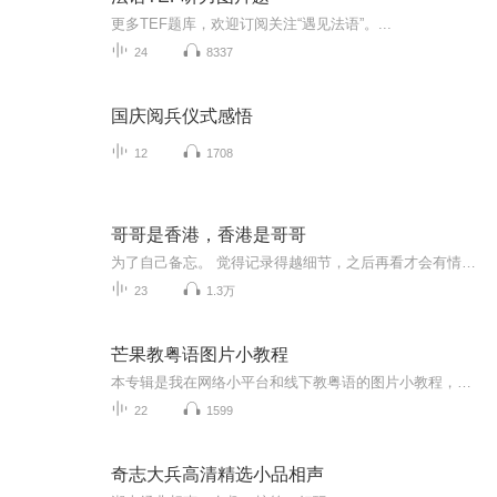
更多TEF题库，欢迎订阅关注“遇见法语”。...
24
8337
国庆阅兵仪式感悟
12
1708
哥哥是香港，香港是哥哥
为了自己备忘。 觉得记录得越细节，之后再看才会有情景再现一样的画面感，所以话会挺多。
23
1.3万
芒果教粤语图片小教程
本专辑是我在网络小平台和线下教粤语的图片小教程，做成图片是方便传播保存下来哦！这些教程涉及生活各方面，而且是基础加地道口语都有，非常实用，建议保存！
22
1599
奇志大兵高清精选小品相声