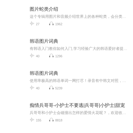
图片蛇类介绍
这个专辑用图片和音频介绍世界上的各种蛇类，会分类别介绍，如有错误欢迎指正。
27
1962
韩语图片词典
有韩语入门教你如何入门,学习经验广大的韩语爱好者提供自己学习的心得体会;韩语词汇包含各类词汇满足你各个方面的需求;韩语阅读:韩国古今各种书籍、童话、谚语等的阅读;韩语...
40
1296
韩语图片词典
使用率极高的韩语单词一网打尽！录音有中韩文对照，方便同学们在路上收听磨耳朵！更多韩语学习的内容，欢迎关注订阅“韩语助手FM” ：）
40
5239
痴情兵哥哥-小护士不要逃|兵哥哥|小护士|甜宠
兵哥哥和小护士会碰撞出怎样的爱情火花呢？，欢迎收听由凤栖梧桐监制，大不妞和他的小伙伴们共同演播独家多人有声剧，痴情兵哥哥，小护士不要逃
155
8818