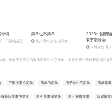
诵专辑
简单也不简单
2025中国朗
双节歌咏会
十月一日至燕越五
第八周作业 毕业试音
赋》组律18首
宋维东朗诵《
诵
者：碑林路人
专辑，包含正品授权的连播声音和文字全集，支持免费在线试听阅读和有声
仙
三国没那么简单
简单的简单
痞子学生不简单
简单修道
不简单
这个学校不简单
简单穿越系统
并不简单的你
二哈
王每晚听故事的英文
听个故事搞笑版
听小辉讲故事
听家庭故
简单
简单活着
此事不简单
重生之简单生活
简单系统
花钱听故事吗
老外听不完的故事
简短故事女朋友听的
形容听