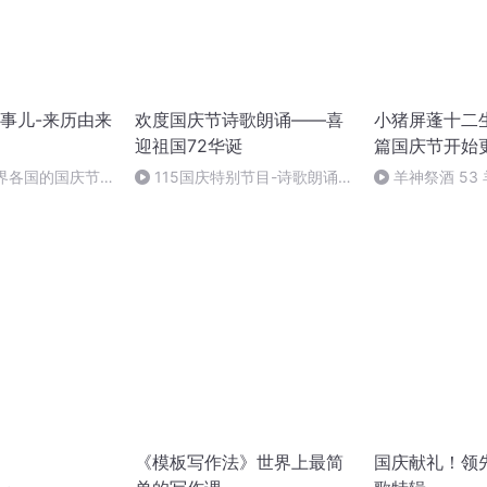
事儿-来历由来
欢度国庆节诗歌朗诵——喜
小猪屏蓬十二生
迎祖国72华诞
篇国庆节开始
世界各国的国庆节-
115国庆特别节目-诗歌朗诵-
羊神祭酒 53
事儿
中国梦
坛 敬天地白泽做
《模板写作法》世界上最简
国庆献礼！领