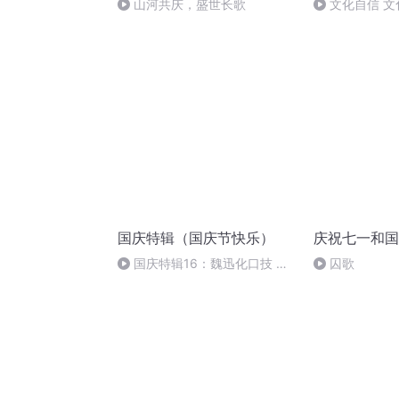
山河共庆，盛世长歌
文化自信 文
国庆特辑（国庆节快乐）
庆祝七一和国
国庆特辑16：魏迅化口技 二
囚歌
胡 东方红+一般唱法和原生态