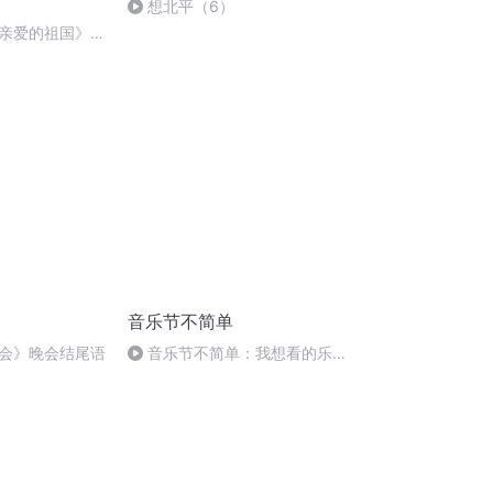
想北平（6）
亲爱的祖国》温
音乐节不简单
会》晚会结尾语
音乐节不简单：我想看的乐队
为啥总是没有？