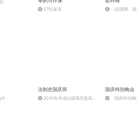
单的写作课
歌特辑
国》
07结束语
《祖国啊，我
婉
法制史国庆班
国庆特别晚会
y6
2020年华成法硕国庆提高班
《国庆特别晚
法制史马志冰 (12)