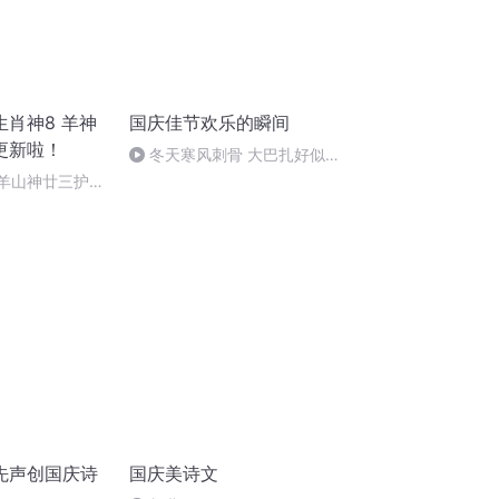
肖神8 羊神
国庆佳节欢乐的瞬间
更新啦！
冬天寒风刺骨 大巴扎好似温
暖的春天
 羊山神廿三护祭
祭酒（4）
先声创国庆诗
国庆美诗文