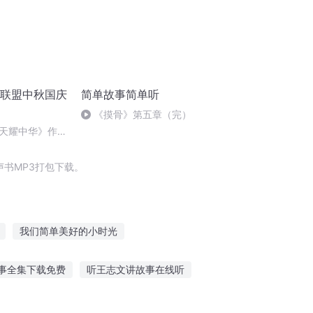
诵联盟中秋国庆
简单故事简单听
《摸骨》第五章（完）
天耀中华》作
书MP3打包下载。
我们简单美好的小时光
的不简单修行
简连城日报
事全集下载免费
听王志文讲故事在线听
故事的优美句子
揭秘牙医故事在线听