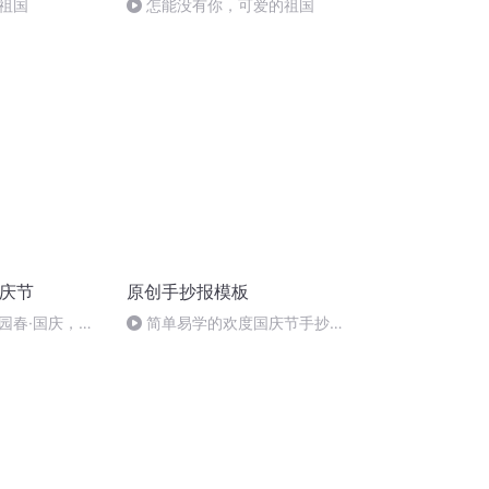
祖国
怎能没有你，可爱的祖国
国庆节
原创手抄报模板
园春·国庆，朗
简单易学的欢度国庆节手抄报
#一分钟手抄报