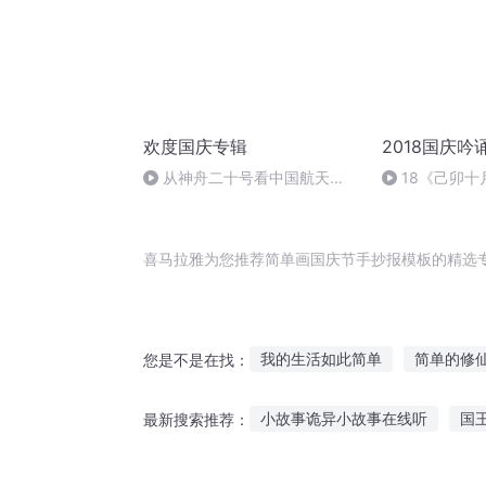
欢度国庆专辑
2018国庆吟
从神舟二十号看中国航天
18《己卯
的“隐形实力”
日罹狴犴有感而
文天祥 自由吟
喜马拉雅为您推荐简单画国庆节手抄报模板的精选
我的生活如此简单
简单的修
您是不是在找：
人间道之简单生活
这家三口
小故事诡异小故事在线听
国
最新搜索推荐：
我的女友不简单
这个修行不
骑士大人故事在线听
宝宝要