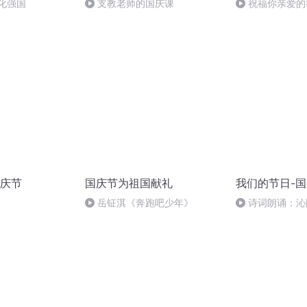
化强国
支教老师的国庆课
祝福你亲爱的
庆节
国庆节为祖国献礼
我们的节日-
岳钲淇《奔跑吧少年》
诗词朗诵：沁
读者：张继军