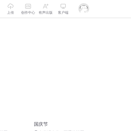
上传
创作中心
有声出版
客户端
国庆节