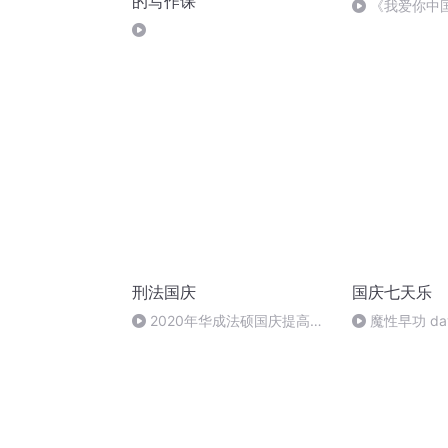
的写作课
《我爱你中
刑法国庆
国庆七天乐
2020年华成法硕国庆提高班
魔性早功 da
刑法陈 (26)