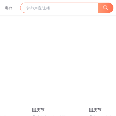
电台
国庆节
国庆节