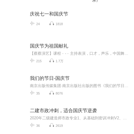
乐）
庆祝七一和国庆节
24
1818
国庆节为祖国献礼
【蔡蔡演艺】课程﹣-﹣主持表演，口才，声乐，中国舞，民族舞。独特的小舞台，专业的录音棚，每一位同学都能成为优秀的小明星。独特的教学模式，轻松上课，快乐学习！知名主持人，舞蹈家，高级教师任职授课！江南总校：河沟街42号三楼 18545856430江北分校...
215
1.7万
我们的节日-国庆节
南京出版传媒集团·南京出版社出版的图书《我们的节日》通过对中国节日文化和节日意义进行深度的挖掘，面向青少年群体构建独具特色的栏目内容，以此丰富春节、元宵节、清明节、端午节、七夕节、中秋节、重阳节等传统节日；六一节、教师节、国庆节等新兴节日的文化内涵和表现形式。促进青少年形成新的节日习俗，提升节日仪式感、认同感。音频作品由金陵朗读者联盟志愿者朗诵，南京音像出版社、金陵图书馆联合制作。
35
8076
二建市政冲刺，适合国庆节逆袭
2020年二级建造师市政专业1、从基础到密训冲刺V2、从精华课程到超压密押V3、0基础同步更新v4、持续更新到2020年考试V5、只要你跟着学让你一次稳拿证V6、渠道超压压题，超压三页纸等独家绝密压题!
36
2619