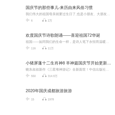
国庆节的那些事儿-来历由来风俗习惯
我们伟大的祖国母亲就要过生日了,也是小朋友、大朋友们最喜欢的“国庆小长假”或说“黄金周”还有说”国庆7天乐”的，说法真是不一而足。那么“国庆节”是怎么来的？自古以来国庆节怎么庆贺？新中国国庆节的来历，以及新中国国庆节的庆贺方式又有哪些呢？ ...
6
2万
欢度国庆节诗歌朗诵——喜迎祖国72华诞
祖国——如同我们的生命一样，是诗人笔下永恒而温暖的主题。在祖国72周年华诞来临之际，特创建这个诗歌朗诵专辑，诵读经典爱国篇章，和大家一起歌颂祖国，向国庆的献礼！祝愿伟大的祖国繁荣富强，祝愿大家国庆节快乐，度过平安快乐的黄金周假期！
116
11万
小猪屏蓬十二生肖神8 羊神篇国庆节开始更新啦！
晓东叔叔新作《三星堆神游记》全新面世！中信出版社出版！京东当当淘宝均有售！点蓝色字收听——《小猪屏蓬爆笑日记2024》《小猪屏蓬爆笑日记2》《小猪屏蓬爆笑日记1》让你笑得喘不上气！《我进故宫当富翁——小猪屏蓬故宫财商笔记》教你成为大富翁！《小...
550
314.9万
2020年国庆成都旅游旅游
15
1978