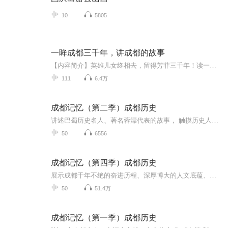
10
5805
一眸成都三千年，讲成都的故事
【内容简介】英雄儿女终相去，留得芳菲三千年！读一本书 ，历一城沧桑 ，品三千年的人与事。这是一部关于成都的百花缭乱的城市史，也是中国版的《耶路撒冷三千年》。这里有上古帝王与奇人异士的民间传说、英雄豪杰的谋略纷争、宫廷政治的明争暗斗、王朝政...
111
6.4万
成都记忆（第二季）成都历史
讲述巴蜀历史名人、著名蓉漂代表的故事， 触摸历史人文脉搏，凸显天府四川的历史文化特色。以主播讲述、情景剧演绎、史学专家讲解等广播特有的制作方式，探索天府文化的前世与今生，找寻巴山蜀水的根、公园城市的魂。
50
6556
成都记忆（第四季）成都历史
展示成都千年不绝的奋进历程、深厚博大的人文底蕴、乐观包容创新友善的城市品格，探寻成都绵延不绝、经久不衰的文化传承和城市基因
50
51.4万
成都记忆（第一季）成都历史