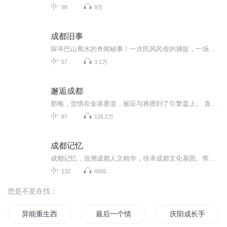
98
9万
成都旧事
探寻巴山蜀水的奇闻秘事！一次民风民俗的捕捉，一场城市记忆的相遇！
57
3.1万
邂逅成都
那晚，贺情在金港赛道，被应与将摁到了引擎盖上。 直到额角出血之后，他脑内仍然一片混乱。 他发誓，让他在成都圈子里丢脸的债，一定要从这个男人身上讨回来。
87
126.2万
成都记忆
成都记忆，追溯成都人文精华，传承成都文化基因。带你一起追溯历史，精览成都，探寻成都的前世今生。成都市地方志工作办公室 成都广播电视台故事广播 联合制作
132
6685
您是不是在找：
异能重生西门庆
最后一个情人节
庆阳成长手札