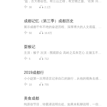
“益，古大都会也。有江山之雄，有文物之盛。”在第 31届世界大学生夏季运动会欢迎宴会上，习近平总书记引用古语赞誉成都历史悠久、人文荟萃。为展示成都千年不绝的奋进历程、深厚博大的人文底蕴、乐观包容创新友善的城市品格，探寻成都绵延不绝、经久不衰...
30
2.1万
成都记忆（第三季）成都历史
展示成都千年不绝的奋进历程、深厚博大的人文底蕴、乐观包容创新友善的城市品格，探寻成都绵延不绝、经久不衰的文化传承和城市基因
50
16.8万
耍猴记
主演：猴子 次演：围观群众 高岭之瓜朱芝心 左黛玉不彳亍 时代峰峻观察 朱志鑫的大聪明妈妈 小琳祖爷爷 分享一下喜马拉雅里面的猴子！！！不爱看的直接滑走 憋bb
5
712
2019成都行
小小赵第一次用语言记录自己的旅行，从他的视角去感受和体会成都这座城市的魅力，因为希望能记录下他真实的想法，所以不去干涉他说什么，怎么说。如果有错误，或表达欠佳。请见谅，感谢聆听！
10
755
美食成都
纯原创节目，转载请说明出处。如果未私聊说明，一但发现，律师传票。请支持原创，原创不易。