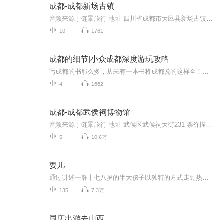
成都-成都新场古镇
音频来源于链景旅行 地址 四川省成都市大邑县新场古镇 票价描述 暂无 开放时间 全天 乘车信息 暂无
10
1761
成都的细节|小众成都深度游玩攻略
写成都的书那么多，从未有一本书将成都说的这样全！成都，让我们爱生活，更重要的，它让我们学会怎样爱生活！一个地理的成都：从成姆斯特丹到千年少城，从华西坝到老舞厅，细腻叙说这座城市的演变细节；一个历史的成都：从食辣小史到袍哥江湖，从茶馆空间...
4
1662
成都-成都武侯祠博物馆
音频来源于链景旅行 地址 武侯区武侯祠大街231 票价描述 60元/人，学生半价，年票100元。 开放时间 乘车信息 乘坐1、8、53、57、59、82、109、110、301、302、335、503等公交车可到达。
5
10.6万
耍儿
通过讲述一群十七八岁的半大孩子以独特的方式走过热血青春的故事，带读者回到1980—1990年代的天津卫。 [4]
135
7.3万
国庆出游去山西