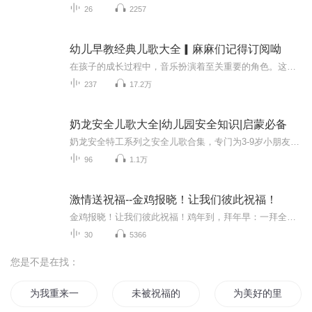
26
2257
幼儿早教经典儿歌大全▎麻麻们记得订阅呦
在孩子的成长过程中，音乐扮演着至关重要的角色。这张儿童歌曲专辑，犹如一把神奇的钥匙，为孩子们打开充满欢乐与智慧的大门。本专辑涵盖了各种类型的早教儿童歌曲，从欢快的节奏到悠扬的旋律，应有尽有。经典儿歌，英语儿歌，生活认知英文歌曲，故事性歌...
237
17.2万
奶龙安全儿歌大全|幼儿园安全知识|启蒙必备
奶龙安全特工系列之安全儿歌合集，专门为3-9岁小朋友打造，围绕9大日常生活安全主题，以顺口溜的形式，让安全知识便于记忆，陪伴小朋友们健康快乐的成长。
96
1.1万
激情送祝福--金鸡报晓！让我们彼此祝福！
金鸡报晓！让我们彼此祝福！鸡年到，拜年早：一拜全家好；二拜困难少；三拜烦恼消；四拜不变老；五拜儿女孝；六拜幸福绕；七拜忧愁抛；八拜收入高；九拜平安罩；十拜乐逍遥。鸡年新气象，鸡年新生机，鸡年新机遇，鸡年新契机，鸡年新希望，鸡年新业绩。新...
30
5366
您是不是在找：
为我重来一次的青春物语献上祝福
未被祝福的幸福
为美好的里世界献