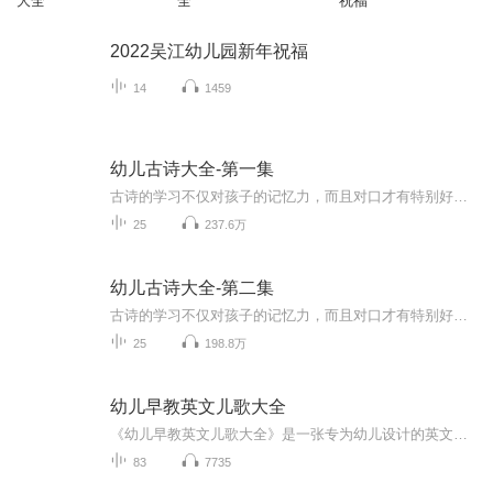
大全
全
祝福
2022吴江幼儿园新年祝福
14
1459
幼儿古诗大全-第一集
古诗的学习不仅对孩子的记忆力，而且对口才有特别好的锻炼效果，只是很多家长和老师没有掌握传授的方法而已。虽然说现在孩子们很少去背诵古诗了，但是老祖宗留下来的东西，对于智力开发还是很有益处的，只要启蒙的方法正确，对孩子们的成长是有很大帮助的。
25
237.6万
幼儿古诗大全-第二集
古诗的学习不仅对孩子的记忆力，而且对口才有特别好的锻炼效果，只是很多家长和老师没有掌握传授的方法而已。虽然说现在孩子们很少去背诵古诗了，但是老祖宗留下来的东西，对于智力开发还是很有益处的，只要启蒙的方法正确，对孩子们的成长是有很大帮助的。
25
198.8万
幼儿早教英文儿歌大全
《幼儿早教英文儿歌大全》是一张专为幼儿设计的英文歌曲专辑，旨在通过欢快的旋律和简单的歌词，激发孩子们对英语学习的兴趣。这张专辑包含了多首经典与现代相结合的英文儿歌，每首歌曲都精心挑选，确保内容健康、富有教育意义，同时易于学唱。这是一份不...
83
7735