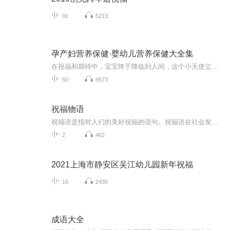
91
5213
孕产妇营养保健·婴幼儿营养保健大全集
在祝福和期待中，宝宝终于降临到人间，这个小天使立刻成为全家的焦点，他的健康成长成为全家人最关心的事。每一对父母都知道，0~3岁是宝宝一生中成长发育最快的时期，也是宝宝智力启蒙和情商培养的关键时期。而营养是婴幼儿生长发育的物质基础，只有吃得好，宝宝才能健康地成长。营养因素是影响婴幼儿脑发育最重要的环境因素，全面、均衡的营养有利于促进婴幼儿大脑及身体各个器官的良好发育；本书根据婴幼儿生长发育的特点，介绍了合理喂养与婴幼儿生长发育的关系；根据婴幼儿不同生长发育时期的营养需要特点和咀嚼与消化能力，介绍了不同的辅食制作方法和营养特点，以及辅食制作过程中应注意。【主播介绍】：巴小柒，专业播音员。声音清晰，富有情感，希望能够帮助各位妈妈养育出健康又聪明的好宝宝。【适合谁听】：准妈妈的饮食营养决定着胎宝宝的生长和发育，对宝宝出生后的健康状况也起着关键作用，所以，做好孕期饮食调养是准妈妈的必修课。【购买须知】1、本作品为付费有声书，0.4元/集，订阅成功后，即可收听单集，共计50集。2、本作品为虚拟内容服务，订阅成功后概不退款，请您理解。3、版权归原作者所有，严禁翻录成任何形式，严禁在任何第三方平台传播，违者将追究其法律责任。4、如在充值/购买环节遇到问题，可以通过页面左上方按钮，分享至微信内使用微信支付完成购买。5、在购买过程中，如果你有任何问题，可以在微信搜索公众号【bestxmly】或搜索【喜马拉雅付费精品】来随时咨询问题，也可以拨打客服电话：0514-82395811
50
9573
祝福物语
祝福语是指对人们的美好祝福的语句。祝福语在社会发展中已经不是仅限于在节日和宴会上出现，常见的情侣互发手机信息祝福，天气冷暖变化问候祝福，朋友日常间的鼓励祝福，每天的清晨问候祝福等等。
2
462
2021上海市静安区吴江幼儿园新年祝福
16
2435
成语大全