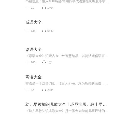
书籍信息：输入4000余条常用四字成语囊括统编版小学语文课本中的1124条成四字成语对课本成语进行标注。设置了近义成语反义成语造句连用提示，趣味成语成语接龙成语故事。节目主题：每天更新三篇。
21
1404
成语大全
138
6842
谚语大全
《谚语大全》汇聚古今中外智慧结晶，以简洁通俗语言，涵盖生活、生产、处世等多方面经验，是文化传承与实用指导的珍贵宝库。
265
1万
寄语大全
寄语是一个汉语词汇，读音为jì yǔ。意为所传的话语，有时也指寄托希望的话语。可作名词、也可作动词。出自《渔家傲·寄仲高》。
62
2384
幼儿早教知识儿歌大全丨环尼宝贝儿歌丨早教儿歌
《幼儿早教知识儿歌大全》是一张专为学前儿童设计的教育专辑，旨在通过欢快的旋律和简洁的歌词，传授基础学科知识与生活技能。这张专辑涵盖了数学、自然、语言等多个领域，每首歌曲都是精心编排，以吸引孩子的注意力并促进其认知发展。适合家长和孩子一起...