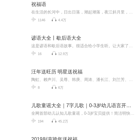
祝福语
在生活的长河中，日出日落，潮起潮落，夜江斜月里，两三星火是瓜州，缘份让我们相遇相聚，心灵呼唤，爱的寄盼，天天开心，快乐每一天，祝福天天在心间，爱的暖流，伴我们度过每个春夏秋冬！祝福我和我的朋友们，年年岁岁，节目主题:祝福语主播介绍:雍仲昭...
1146
4.4万
谚语大全丨歇后语大全
这是谚语和歇后语故事。很适合给小学生听。让大家了解歇后语和谚语的故事。
16
12.9万
汪年送旺历 明星送祝福
陶虹、赖声川、吴尊、韩庚、周涛、潘长江、刘兰芳、吴莫愁、单田芳、李泉、杨烁、郭富城、于正、董子健、童菲、曹云金、彭冠英、苗阜、郑保瑞齐送祝福。在狗年祝大家在新的一年“旺旺旺”，恭喜发财，大吉大利。
8
6万
儿歌童谣大全｜7字儿歌｜0-3岁幼儿语言开发歌
全网首部幼儿认知儿歌童谣，0-3岁宝贝提供！简洁明快，朗朗上口，孩子最喜欢的儿歌童谣大全，非常适合低龄宝宝作为语言开发训练课，是宝宝开始呀呀学语的第一步。200首儿歌童谣，超丰富内容，宝贝伴读神器，让宝贝在歌谣中学说话、开发语言天赋。
194
45.2万
2019别克跨年送祝福