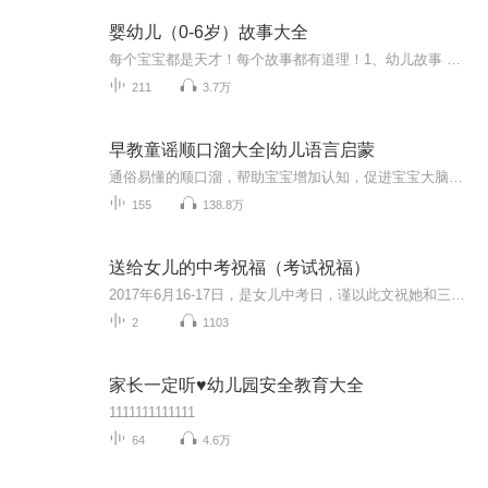
婴幼儿（0-6岁）故事大全
每个宝宝都是天才！每个故事都有道理！1、幼儿故事 是儿童文学少儿的一类。指0周岁到6周岁的幼儿。故事用作讲述的事情，凡有情节、有头有尾的皆称故事。这个事可能是真实的事，也可能是虚构的事。它是通过叙述的方式讲一个带有寓意的事件。2、神话故事 神...
211
3.7万
早教童谣顺口溜大全|幼儿语言启蒙
通俗易懂的顺口溜，帮助宝宝增加认知，促进宝宝大脑发育，开发宝宝语言能力，让宝宝开口早说话顺，领悟语言的魅力。 .
155
138.8万
送给女儿的中考祝福（考试祝福）
2017年6月16-17日，是女儿中考日，谨以此文祝她和三（8）班全体同学考试顺利！
2
1103
家长一定听♥幼儿园安全教育大全
1111111111111
64
4.6万