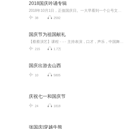
2018国庆吟诵专辑
2018年10月1日，正值国庆日。一大早看到一个公号文章，正是文天祥的《己卯十月一日至燕越五日罹狴犴有感而赋》。当然，彼十一非当今的十一。不过数字的巧合还是让人感触，今天拿来读一读，体味一番历史英杰的民族情怀，恰也当时。 根据诗题来看，这组诗是写于十月一日至十月五日之间，是文天祥被俘之后所作，这些诗作不仅有凛凛正气，更也能看的到他百端交集的复杂情感。另一首于右任先生的《望大陆》，微信公号有称《望乡》，一句“山之上国之殇”荡气回肠，一并兴起拿来读了一读。仓促间多有瑕疵...
38
2592
国庆节为祖国献礼
【蔡蔡演艺】课程﹣-﹣主持表演，口才，声乐，中国舞，民族舞。独特的小舞台，专业的录音棚，每一位同学都能成为优秀的小明星。独特的教学模式，轻松上课，快乐学习！知名主持人，舞蹈家，高级教师任职授课！江南总校：河沟街42号三楼 18545856430江北分校...
215
1.7万
国庆出游去山西
10
5805
庆祝七一和国庆节
24
1818
张国庆|穿越牛熊