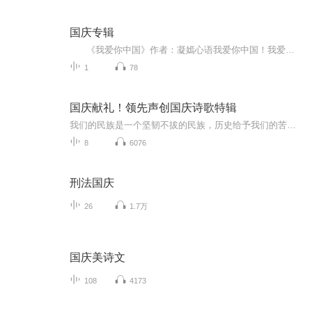
国庆专辑
《我爱你中国》作者：凝嫣心语我爱你中国！我爱你春天蓬勃的秧苗；我爱你秋日金黄的硕果。我爱你中国！我爱你青松气质，我爱你红梅品格！我爱你家乡的甜蔗好像乳汁滋润着我的心窝。我爱你中国，我要把最美的歌儿献给你，我的母亲我的祖国。我爱你中国，我爱...
1
78
国庆献礼！领先声创国庆诗歌特辑
我们的民族是一个坚韧不拔的民族，历史给予我们的苦难都变成了闪着金光的勋章！我们的国家是一个龙腾虎跃的国家，那条巨龙正以不可阻挡之势崛起于神奇的东方！------------------------------------------------值此祖国70周年华诞之际，领先声创以诗歌向祖国献礼！用我们的声音、用我们的热血、用我们的灵魂诵读经典爱国篇章，歌颂我们的祖国！永远繁荣富强！
8
6076
刑法国庆
26
1.7万
国庆美诗文
108
4173