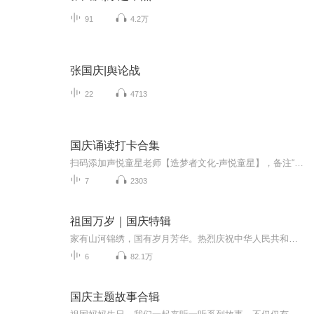
91
4.2万
张国庆|舆论战
22
4713
国庆诵读打卡合集
扫码添加声悦童星老师【造梦者文化-声悦童星】，备注“诵读打卡”报名，已添加好友的，直接发送“诵读打卡”报名，报名成功后进入社群。
7
2303
祖国万岁｜国庆特辑
家有山河锦绣，国有岁月芳华。热烈庆祝中华人民共和国成立73周年！
6
82.1万
国庆主题故事合辑