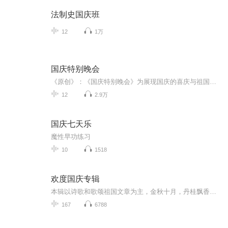
法制史国庆班
12
1万
国庆特别晚会
《原创》：《国庆特别晚会》为展现国庆的喜庆与祖国的深情我将以具体的场景切入从清晨升旗的庄严到街头巷尾的欢庆到历史与当下的交融，用优美的笔触传递对祖国的热爱与自豪！用诗歌和情感美文形式，歌颂祖国的繁荣富强，祝人民幸福安康！
12
2.9万
国庆七天乐
魔性早功练习
10
1518
欢度国庆专辑
本辑以诗歌和歌颂祖国文章为主，金秋十月，丹桂飘香，在这个充满丰收喜悦的季节里，我们满怀激动和自豪，迎来了中华人民共和国76周年华诞。这不仅是一个庄重的纪念日，更是全体中华儿女共同欢庆的盛大的节日，承载着深厚的民族情感和历史意义.
167
6788