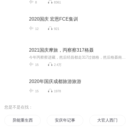
8
8361
2020国庆 宏恩FCE集训
12
921
2021国庆摩旅，丙察察317格聂
今年丙察察进藏，然后经昌都走317过德格，然后格聂南线，最后沙溪古镇收尾。
15
2.4万
2020年国庆成都旅游旅游
15
1978
您是不是在找：
异能重生西门庆
安庆年记事
大官人西门庆