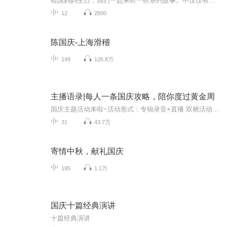
祖国妈妈生日，我们一起来听一听系列故事。不仅仅有《我的祖国》，还有红军故事，也有关于战争的故事，让大家体会到和平年代的不易。
12
2600
陈国庆-上海滑稽
149
126.8万
主播语录|每人一条国庆攻略，陪你度过黄金周
国庆主题活动来啦~活动形式：专辑录音+直播 双栖活动庆国庆录制要求：主题：跟国庆主题相关内容形式：不限，如：诗歌朗诵，脱口秀，原创播客，歌曲+祝福【如果是录歌一定开头结尾有说话祝福，尽量规避音乐版权问题被下架】等形式风格。时长：不低于五分钟...
31
43.7万
寄情中秋，献礼国庆
195
1.1万
国庆十篇经典演讲
十篇经典演讲