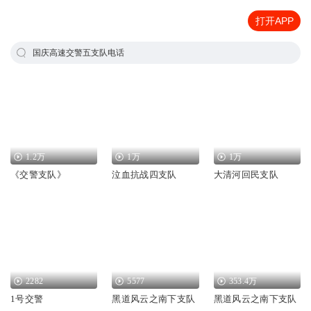
打开APP
国庆高速交警五支队电话
1.2万
1万
1万
《交警支队》
泣血抗战四支队
大清河回民支队
2282
5577
353.4万
1号交警
黑道风云之南下支队
黑道风云之南下支队