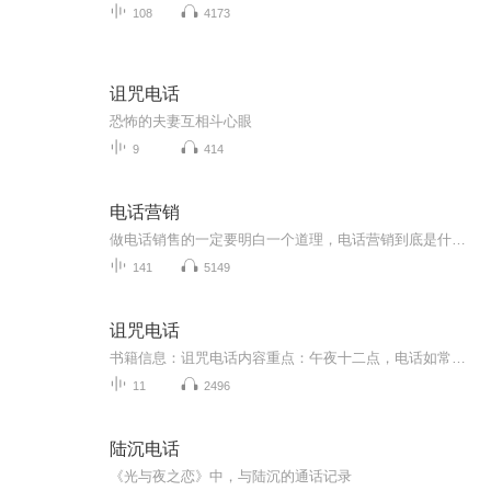
108
4173
诅咒电话
恐怖的夫妻互相斗心眼
9
414
电话营销
做电话销售的一定要明白一个道理，电话营销到底是什么？电话销售的底层逻辑是找到而不是改变，是要找到刚好有需求的人，而不是改变每一个接电话的人。！所以你不用在意那些拒绝你的人，不是他拒绝你，只是他刚好不是你要找的人。所以你要做的就是打更多的...
141
5149
诅咒电话
书籍信息：诅咒电话内容重点：午夜十二点，电话如常响起，我，接起了电话，听筒里照例传来恶毒的诅咒……我们本是亲密的好友，是闺蜜，是后天亲人，可为什么，却渐行渐远？主播介绍：我们是新手主播，因为爱书如痴，而喜欢上演播，希望通过自己的声音把优...
11
2496
陆沉电话
《光与夜之恋》中，与陆沉的通话记录