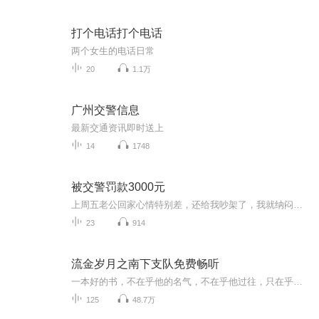
打个电话打个电话
两个女生的电话日常
20
1.1万
广州交警信息
最新交通资讯即时送上
14
1748
被交警罚款3000元
上周五老公回家心情特别差，还给我吵架了，我就纳闷了为什么了，后来再三询问说今天在苏州回来的时候，有人追尾他车屁股了，交警判他全责，我问老公为什么，他说他也不知道，交警说他全责，他也没有办法。后来他说一个人全责太冤枉了，与交警协商能不能让...
23
914
流金岁月之南下支队免费畅听
一本好的书，不在乎他的名气，不在乎他过往，只在乎他笔下的世界是否精彩！作者白头狼大哥，是我非常崇拜的作者，喜欢他的作品真实不浮夸，所以冒昧的讲述他的作品是不想让这么好的书就这么被埋没。希望通过这本书，大家多多支持白头狼大哥的作品，因为每...
125
48.7万