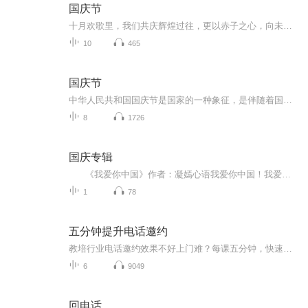
国庆节
十月欢歌里，我们共庆辉煌过往，更以赤子之心，向未来书写滚烫的誓言——这盛世，值得我们以热爱相拥。
10
465
国庆节
中华人民共和国国庆节是国家的一种象征，是伴随着国家的出现而出现的。让我们用诗歌朗诵歌颂祖国的繁荣富强，国泰民安。
8
1726
国庆专辑
《我爱你中国》作者：凝嫣心语我爱你中国！我爱你春天蓬勃的秧苗；我爱你秋日金黄的硕果。我爱你中国！我爱你青松气质，我爱你红梅品格！我爱你家乡的甜蔗好像乳汁滋润着我的心窝。我爱你中国，我要把最美的歌儿献给你，我的母亲我的祖国。我爱你中国，我爱...
1
78
五分钟提升电话邀约
教培行业电话邀约效果不好上门难？每课五分钟，快速提升电话邀约成功率，让电话顾问言之有物。
6
9049
回电话