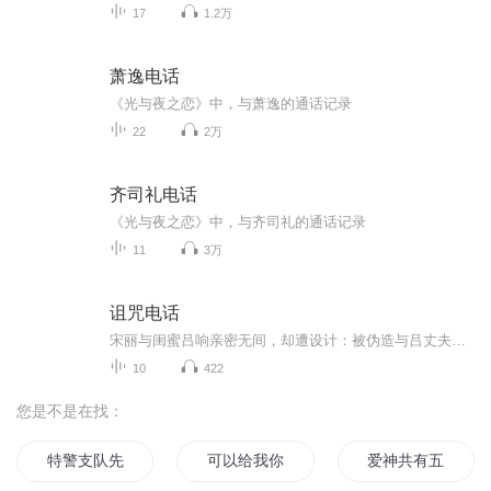
17
1.2万
萧逸电话
《光与夜之恋》中，与萧逸的通话记录
22
2万
齐司礼电话
《光与夜之恋》中，与齐司礼的通话记录
11
3万
诅咒电话
宋丽与闺蜜吕响亲密无间，却遭设计：被伪造与吕丈夫方尘的暧昧证据，失业并收诅咒电话。她发现吕为夺产利用自己，且女儿非方亲生。宋丽联合好友王雨（已与方相爱）逼吕离婚，却在签协议冲突中先后将吕与王推下高楼，伪装意外。警方草率结案，宋丽远走，方...
10
422
您是不是在找：
特警支队先锋精英
可以给我你的电话吗
爱神共有五支箭