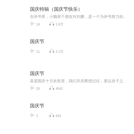
国庆特辑（国庆节快乐）
在评书界，小魏有个朋友叫刘鹏，是一个为评书努力的小伙子。在2021年国庆期间，他想弄个特辑，便烦劳我给他录个爱国题材的评书小段儿。这种事情，不是特殊情况，小魏一般不会拒绝，也就给其录了一个《鲁迅踢鬼》，等他传完，我再传到我的专辑里。另外，小...
14
1.6万
国庆节
11
2.1万
国庆节
喜迎国庆十月欢歌里，我们共庆辉煌过往，更以赤子之心，向未来书写滚烫的誓言——这盛世，值得我们以热爱相拥。
20
4542
国庆节
3
543