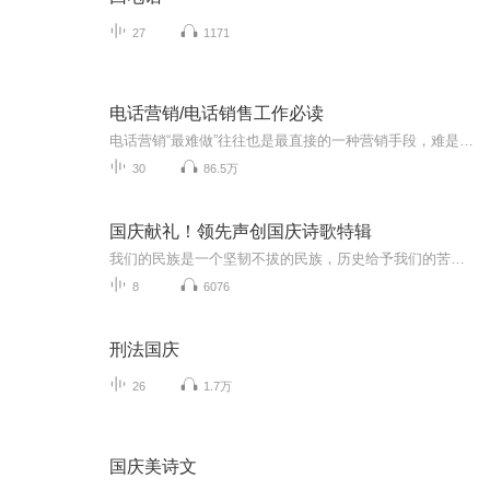
27
1171
电话营销/电话销售工作必读
电话营销“最难做”往往也是最直接的一种营销手段，难是在于没有系统学习电话销售的技巧，很多电销人员都按照自己说话方式做事而非按“人性”的接受方式去工作。容易则是每天都可以用最简单的方式接触客户。
30
86.5万
国庆献礼！领先声创国庆诗歌特辑
我们的民族是一个坚韧不拔的民族，历史给予我们的苦难都变成了闪着金光的勋章！我们的国家是一个龙腾虎跃的国家，那条巨龙正以不可阻挡之势崛起于神奇的东方！------------------------------------------------值此祖国70周年华诞之际，领先声创以诗歌向祖国献礼！用我们的声音、用我们的热血、用我们的灵魂诵读经典爱国篇章，歌颂我们的祖国！永远繁荣富强！
8
6076
刑法国庆
26
1.7万
国庆美诗文