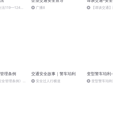
法
企业交通安全宣导
谭谈交通-安
法119—124条
广播8
【谭谈交通】
是棉花重
管理条例
交通安全故事｜警车珀利
变型警车珀利
安全管理条例》第
安全过人行横道
变型警车珀利
喜小冤家