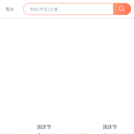
电台
国庆节
国庆节