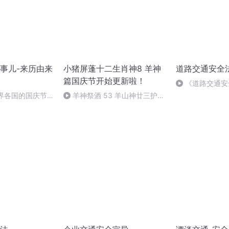
事儿-来历由来
小猪屏蓬十二生肖神8 羊神
道路交通安全
篇国庆节开始更新啦！
《道路交通安
世界各国的国庆节-
羊神祭酒 53 羊山神廿三护祭
事儿
坛 敬天地白泽做祭酒（4）