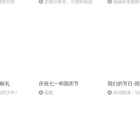
盛世长歌
怎能没有你，可爱的祖国
祝福你亲爱的
献礼
庆祝七一和国庆节
我们的节日-
跑吧少年》
囚歌
诗词朗诵：沁
读者：张继军