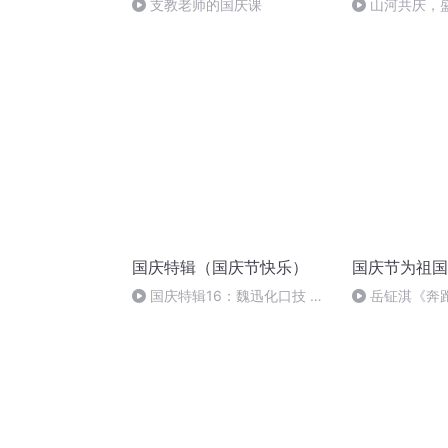
支教老师的国庆课
山河共庆，
国庆特辑（国庆节快乐）
国庆节为祖国
国庆特辑16：魏迅化口技 二
岳钲淇《奔
胡 东方红+一般唱法和原生态