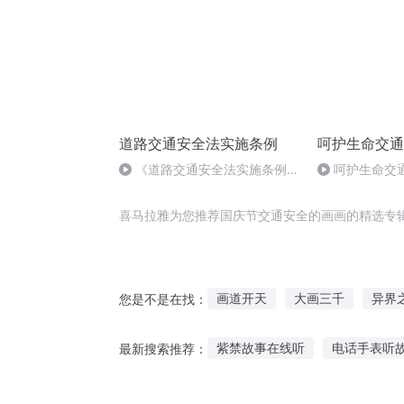
道路交通安全法实施条例
呵护生命交通
《道路交通安全法实施条例》
呵护生命交
第115条
024
喜马拉雅为您推荐国庆节交通安全的画画的精选专
画道开天
大画三千
异界
您是不是在找：
最后一个通灵画师
画界仙尊
紫禁故事在线听
电话手表听
最新搜索推荐：
长情一画星月
画里长安
直播听故事聊天违法吗
友爱