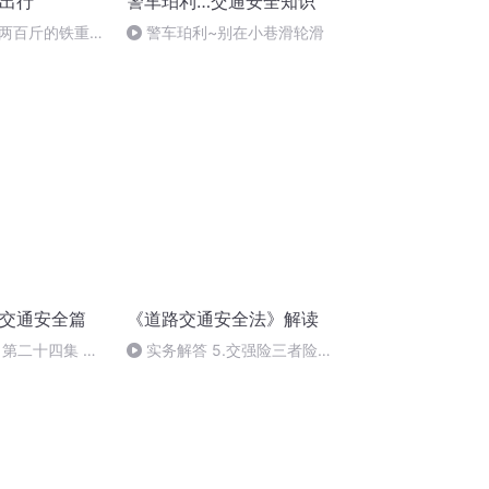
全出行
警车珀利…交通安全知识
两百斤的铁重还
警车珀利~别在小巷滑轮滑
-交通安全篇
《道路交通安全法》解读
 第二十四集 欢
实务解答 5.交强险三者险的
赔偿