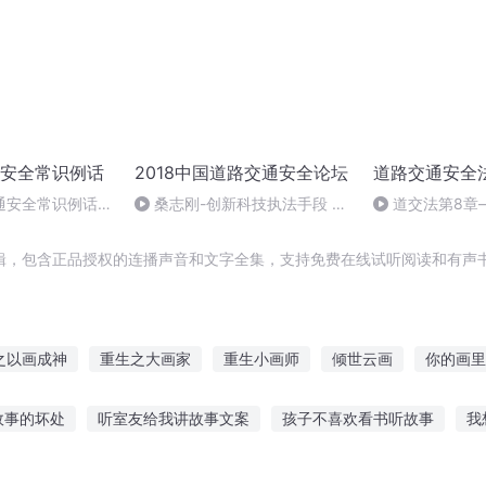
安全常识例话
2018中国道路交通安全论坛
道路交通安全法(
通安全常识例话
桑志刚-创新科技执法手段 助
道交法第8章
力交通违法大整治
辑，包含正品授权的连播声音和文字全集，支持免费在线试听阅读和有声书
之以画成神
重生之大画家
重生小画师
倾世云画
你的画里
风之画员之风之子
一画天下
你好像在画我
三国画妖师
故事的坏处
听室友给我讲故事文案
孩子不喜欢看书听故事
我
魔师神画
联盟故事在线听
听有故事的老歌
小学生睡觉听故事
早孕听什