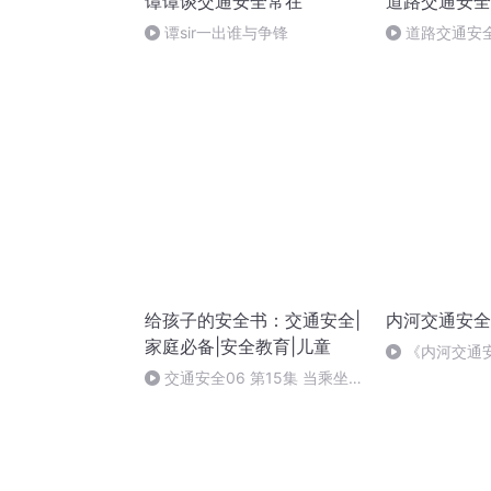
谭谭谈交通安全常在
道路交通安全
谭sir一出谁与争锋
道路交通安全
（完）
给孩子的安全书：交通安全|
内河交通安全
家庭必备|安全教育|儿童
《内河交通
95条
交通安全06 第15集 当乘坐的
飞机遇上坏天气-夜晚独行侠