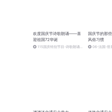
欢度国庆节诗歌朗诵——喜
国庆节的那些
迎祖国72华诞
风俗习惯
115国庆特别节目-诗歌朗诵-
06-法国-
中国梦
国庆节的那些