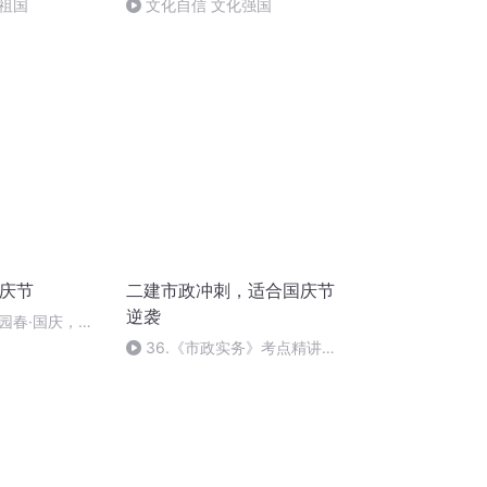
祖国
文化自信 文化强国
国庆节
二建市政冲刺，适合国庆节
逆袭
园春·国庆，朗
36.《市政实务》考点精讲第
36节课_2020926212025