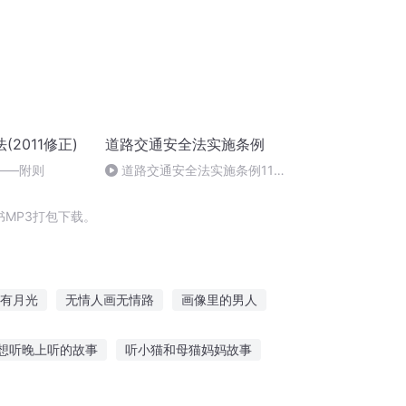
2011修正)
道路交通安全法实施条例
——附则
道路交通安全法实施条例111
—115条（完）
MP3打包下载。
有月光
无情人画无情路
画像里的男人
当我爱上画像
师从画中来
想听晚上听的故事
听小猫和母猫妈妈故事
么胎教故事好呢
忧伤的故事免费听