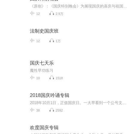
《原创》：《国庆特别晚会》为展现国庆的喜庆与祖国的深情我将以具体的场景切入从清晨升旗的庄严到街头巷尾的欢庆到历史与当下的交融，用优美的笔触传递对祖国的热爱与自豪！用诗歌和情感美文形式，歌颂祖国的繁荣富强，祝人民幸福安康！
12
2.9万
法制史国庆班
12
1万
国庆七天乐
魔性早功练习
10
1518
2018国庆吟诵专辑
2018年10月1日，正值国庆日。一大早看到一个公号文章，正是文天祥的《己卯十月一日至燕越五日罹狴犴有感而赋》。当然，彼十一非当今的十一。不过数字的巧合还是让人感触，今天拿来读一读，体味一番历史英杰的民族情怀，恰也当时。 根据诗题来看，这组诗是写于十月一日至十月五日之间，是文天祥被俘之后所作，这些诗作不仅有凛凛正气，更也能看的到他百端交集的复杂情感。另一首于右任先生的《望大陆》，微信公号有称《望乡》，一句“山之上国之殇”荡气回肠，一并兴起拿来读了一读。仓促间多有瑕疵...
38
2592
欢度国庆专辑