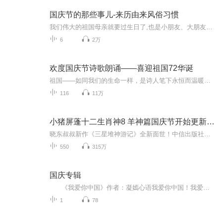
国庆节的那些事儿-来历由来风俗习惯
我们伟大的祖国母亲就要过生日了,也是小朋友、大朋友们最喜欢的“国庆小长假”或说“黄金周”还有说”国庆7天乐”的，说法真是不一而足。那么“国庆节”是怎么来的？自古以来国庆节怎么庆贺？新中国国庆节的来历，以及新中国国庆节的庆贺方式又有哪些呢？ ...
6
2万
欢度国庆节诗歌朗诵——喜迎祖国72华诞
祖国——如同我们的生命一样，是诗人笔下永恒而温暖的主题。在祖国72周年华诞来临之际，特创建这个诗歌朗诵专辑，诵读经典爱国篇章，和大家一起歌颂祖国，向国庆的献礼！祝愿伟大的祖国繁荣富强，祝愿大家国庆节快乐，度过平安快乐的黄金周假期！
116
11万
小猪屏蓬十二生肖神8 羊神篇国庆节开始更新啦！
晓东叔叔新作《三星堆神游记》全新面世！中信出版社出版！京东当当淘宝均有售！点蓝色字收听——《小猪屏蓬爆笑日记2024》《小猪屏蓬爆笑日记2》《小猪屏蓬爆笑日记1》让你笑得喘不上气！《我进故宫当富翁——小猪屏蓬故宫财商笔记》教你成为大富翁！《小...
550
315万
国庆专辑
《我爱你中国》作者：凝嫣心语我爱你中国！我爱你春天蓬勃的秧苗；我爱你秋日金黄的硕果。我爱你中国！我爱你青松气质，我爱你红梅品格！我爱你家乡的甜蔗好像乳汁滋润着我的心窝。我爱你中国，我要把最美的歌儿献给你，我的母亲我的祖国。我爱你中国，我爱...
1
78