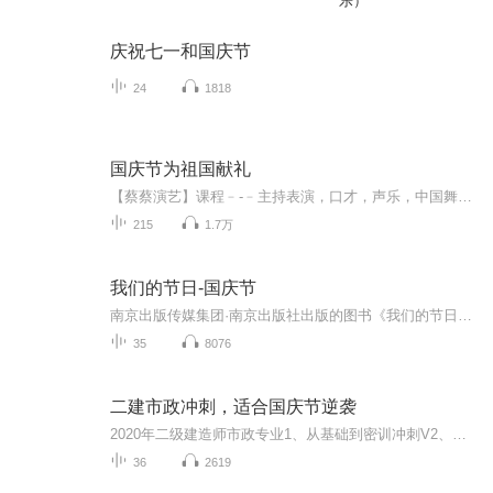
乐）
庆祝七一和国庆节
24
1818
国庆节为祖国献礼
【蔡蔡演艺】课程﹣-﹣主持表演，口才，声乐，中国舞，民族舞。独特的小舞台，专业的录音棚，每一位同学都能成为优秀的小明星。独特的教学模式，轻松上课，快乐学习！知名主持人，舞蹈家，高级教师任职授课！江南总校：河沟街42号三楼 18545856430江北分校...
215
1.7万
我们的节日-国庆节
南京出版传媒集团·南京出版社出版的图书《我们的节日》通过对中国节日文化和节日意义进行深度的挖掘，面向青少年群体构建独具特色的栏目内容，以此丰富春节、元宵节、清明节、端午节、七夕节、中秋节、重阳节等传统节日；六一节、教师节、国庆节等新兴节日的文化内涵和表现形式。促进青少年形成新的节日习俗，提升节日仪式感、认同感。音频作品由金陵朗读者联盟志愿者朗诵，南京音像出版社、金陵图书馆联合制作。
35
8076
二建市政冲刺，适合国庆节逆袭
2020年二级建造师市政专业1、从基础到密训冲刺V2、从精华课程到超压密押V3、0基础同步更新v4、持续更新到2020年考试V5、只要你跟着学让你一次稳拿证V6、渠道超压压题，超压三页纸等独家绝密压题!
36
2619