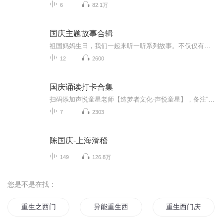
6
82.1万
国庆主题故事合辑
祖国妈妈生日，我们一起来听一听系列故事。不仅仅有《我的祖国》，还有红军故事，也有关于战争的故事，让大家体会到和平年代的不易。
12
2600
国庆诵读打卡合集
扫码添加声悦童星老师【造梦者文化-声悦童星】，备注“诵读打卡”报名，已添加好友的，直接发送“诵读打卡”报名，报名成功后进入社群。
7
2303
陈国庆-上海滑稽
149
126.8万
您是不是在找：
重生之西门庆
异能重生西门庆
重生西门庆