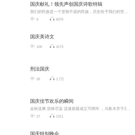
国庆献礼！领先声创国庆诗歌特辑
我们的民族是一个坚韧不拔的民族，历史给予我们的苦难都变成了闪着金光的勋章！我们的国家是一个龙腾虎跃的国家，那条巨龙正以不可阻挡之势崛起于神奇的东方！------------------------------------------------值此祖国70周年华诞之际，领先声创以诗歌向祖国献礼！用我们的声音、用我们的热血、用我们的灵魂诵读经典爱国篇章，歌颂我们的祖国！永远繁荣富强！
8
6076
国庆美诗文
108
4173
刑法国庆
26
1.7万
国庆佳节欢乐的瞬间
金秋送爽 层林尽染 适逢新疆成立70周年 ，乌鲁木齐于2025年9月23日迎来党中央和习大大带领的慰问团。新疆各族群众欢欣鼓舞，热烈欢迎。
27
1311
国庆特别晚会