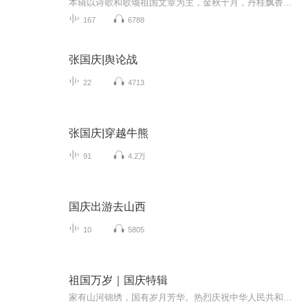
本辑以诗歌和歌颂祖国文章为主，金秋十月，丹桂飘香，在这个充满丰收喜悦的季节里，我们满怀激动和自豪，迎来了中华人民共和国76周年华诞。这不仅是一个庄重的纪念日，更是全体中华儿女共同欢庆的盛大的节日，承载着深厚的民族情感和历史意义.
167
6788
张国庆|舆论战
22
4713
张国庆|穿越牛熊
91
4.2万
国庆出游去山西
10
5805
祖国万岁｜国庆特辑
家有山河锦绣，国有岁月芳华。热烈庆祝中华人民共和国成立73周年！