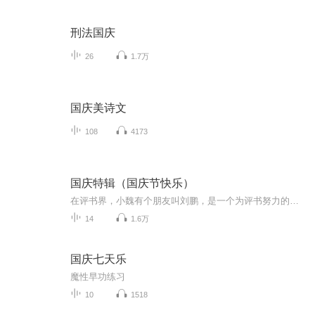
刑法国庆
26
1.7万
国庆美诗文
108
4173
国庆特辑（国庆节快乐）
在评书界，小魏有个朋友叫刘鹏，是一个为评书努力的小伙子。在2021年国庆期间，他想弄个特辑，便烦劳我给他录个爱国题材的评书小段儿。这种事情，不是特殊情况，小魏一般不会拒绝，也就给其录了一个《鲁迅踢鬼》，等他传完，我再传到我的专辑里。另外，小...
14
1.6万
国庆七天乐
魔性早功练习
10
1518