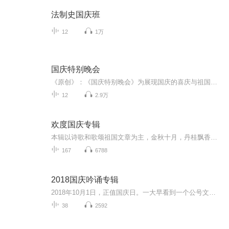
法制史国庆班
12
1万
国庆特别晚会
《原创》：《国庆特别晚会》为展现国庆的喜庆与祖国的深情我将以具体的场景切入从清晨升旗的庄严到街头巷尾的欢庆到历史与当下的交融，用优美的笔触传递对祖国的热爱与自豪！用诗歌和情感美文形式，歌颂祖国的繁荣富强，祝人民幸福安康！
12
2.9万
欢度国庆专辑
本辑以诗歌和歌颂祖国文章为主，金秋十月，丹桂飘香，在这个充满丰收喜悦的季节里，我们满怀激动和自豪，迎来了中华人民共和国76周年华诞。这不仅是一个庄重的纪念日，更是全体中华儿女共同欢庆的盛大的节日，承载着深厚的民族情感和历史意义.
167
6788
2018国庆吟诵专辑
2018年10月1日，正值国庆日。一大早看到一个公号文章，正是文天祥的《己卯十月一日至燕越五日罹狴犴有感而赋》。当然，彼十一非当今的十一。不过数字的巧合还是让人感触，今天拿来读一读，体味一番历史英杰的民族情怀，恰也当时。 根据诗题来看，这组诗是写于十月一日至十月五日之间，是文天祥被俘之后所作，这些诗作不仅有凛凛正气，更也能看的到他百端交集的复杂情感。另一首于右任先生的《望大陆》，微信公号有称《望乡》，一句“山之上国之殇”荡气回肠，一并兴起拿来读了一读。仓促间多有瑕疵...
38
2592