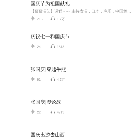
国庆节为祖国献礼
【蔡蔡演艺】课程﹣-﹣主持表演，口才，声乐，中国舞，民族舞。独特的小舞台，专业的录音棚，每一位同学都能成为优秀的小明星。独特的教学模式，轻松上课，快乐学习！知名主持人，舞蹈家，高级教师任职授课！江南总校：河沟街42号三楼 18545856430江北分校...
215
1.7万
庆祝七一和国庆节
24
1818
张国庆|穿越牛熊
91
4.2万
张国庆|舆论战
22
4713
国庆出游去山西