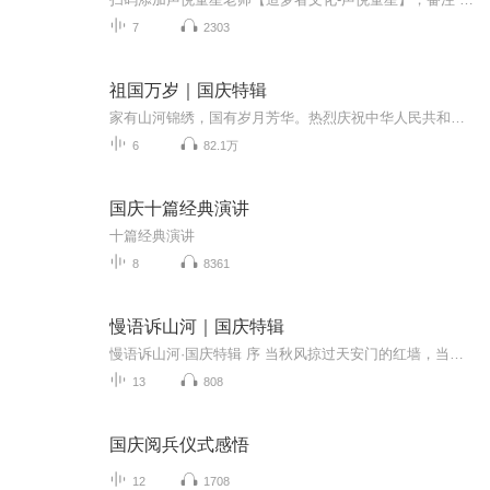
7
2303
祖国万岁｜国庆特辑
家有山河锦绣，国有岁月芳华。热烈庆祝中华人民共和国成立73周年！
6
82.1万
国庆十篇经典演讲
十篇经典演讲
8
8361
慢语诉山河｜国庆特辑
慢语诉山河·国庆特辑 序 当秋风掠过天安门的红墙，当桂香漫过万里长江的碧波，我总愿慢下脚步，以声为笔，轻轻描摹这山河的模样。 不必追赶喧嚣的潮，也无需堆砌华丽的词——这一辑里，每一段朗诵都是心底的低语：是对着塞北草原的星子说“国泰”，是向着...
13
808
国庆阅兵仪式感悟
12
1708