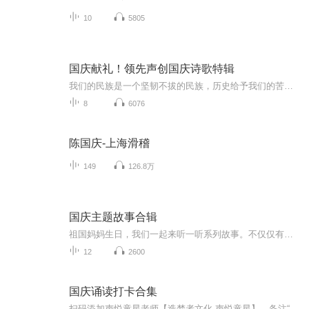
10
5805
国庆献礼！领先声创国庆诗歌特辑
我们的民族是一个坚韧不拔的民族，历史给予我们的苦难都变成了闪着金光的勋章！我们的国家是一个龙腾虎跃的国家，那条巨龙正以不可阻挡之势崛起于神奇的东方！------------------------------------------------值此祖国70周年华诞之际，领先声创以诗歌向祖国献礼！用我们的声音、用我们的热血、用我们的灵魂诵读经典爱国篇章，歌颂我们的祖国！永远繁荣富强！
8
6076
陈国庆-上海滑稽
149
126.8万
国庆主题故事合辑
祖国妈妈生日，我们一起来听一听系列故事。不仅仅有《我的祖国》，还有红军故事，也有关于战争的故事，让大家体会到和平年代的不易。
12
2600
国庆诵读打卡合集
扫码添加声悦童星老师【造梦者文化-声悦童星】，备注“诵读打卡”报名，已添加好友的，直接发送“诵读打卡”报名，报名成功后进入社群。