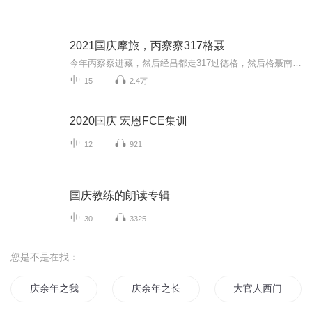
2021国庆摩旅，丙察察317格聂
今年丙察察进藏，然后经昌都走317过德格，然后格聂南线，最后沙溪古镇收尾。
15
2.4万
2020国庆 宏恩FCE集训
12
921
国庆教练的朗读专辑
30
3325
您是不是在找：
庆余年之我叫王启年
庆余年之长歌行
大官人西门庆