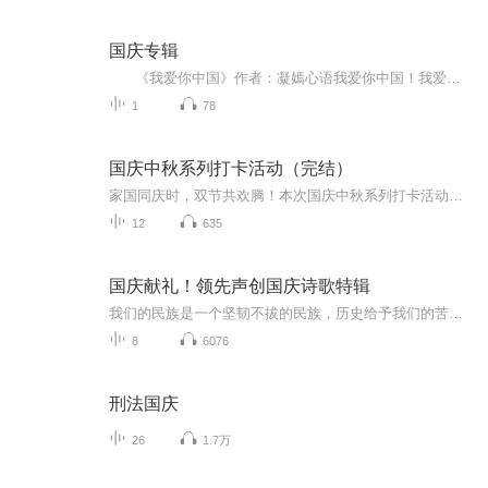
国庆专辑
《我爱你中国》作者：凝嫣心语我爱你中国！我爱你春天蓬勃的秧苗；我爱你秋日金黄的硕果。我爱你中国！我爱你青松气质，我爱你红梅品格！我爱你家乡的甜蔗好像乳汁滋润着我的心窝。我爱你中国，我要把最美的歌儿献给你，我的母亲我的祖国。我爱你中国，我爱...
1
78
国庆中秋系列打卡活动（完结）
家国同庆时，双节共欢腾！本次国庆中秋系列打卡活动，邀你每日解锁多元演播精彩：以诗歌为笔，歌颂祖国山河壮阔与时代华章；清晨用温暖早安问候开启元气一天，深夜以温柔晚安声语卸下疲惫；更有风趣幽默的单口相声逗趣生活，经典耐品的评书细说古今故事。...
12
635
国庆献礼！领先声创国庆诗歌特辑
我们的民族是一个坚韧不拔的民族，历史给予我们的苦难都变成了闪着金光的勋章！我们的国家是一个龙腾虎跃的国家，那条巨龙正以不可阻挡之势崛起于神奇的东方！------------------------------------------------值此祖国70周年华诞之际，领先声创以诗歌向祖国献礼！用我们的声音、用我们的热血、用我们的灵魂诵读经典爱国篇章，歌颂我们的祖国！永远繁荣富强！
8
6076
刑法国庆
26
1.7万