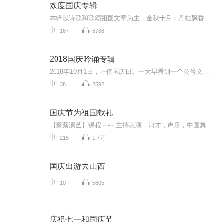
欢度国庆专辑
本辑以诗歌和歌颂祖国文章为主，金秋十月，丹桂飘香，在这个充满丰收喜悦的季节里，我们满怀激动和自豪，迎来了中华人民共和国76周年华诞。这不仅是一个庄重的纪念日，更是全体中华儿女共同欢庆的盛大的节日，承载着深厚的民族情感和历史意义.
167
6788
2018国庆吟诵专辑
2018年10月1日，正值国庆日。一大早看到一个公号文章，正是文天祥的《己卯十月一日至燕越五日罹狴犴有感而赋》。当然，彼十一非当今的十一。不过数字的巧合还是让人感触，今天拿来读一读，体味一番历史英杰的民族情怀，恰也当时。 根据诗题来看，这组诗是写于十月一日至十月五日之间，是文天祥被俘之后所作，这些诗作不仅有凛凛正气，更也能看的到他百端交集的复杂情感。另一首于右任先生的《望大陆》，微信公号有称《望乡》，一句“山之上国之殇”荡气回肠，一并兴起拿来读了一读。仓促间多有瑕疵...
38
2592
国庆节为祖国献礼
【蔡蔡演艺】课程﹣-﹣主持表演，口才，声乐，中国舞，民族舞。独特的小舞台，专业的录音棚，每一位同学都能成为优秀的小明星。独特的教学模式，轻松上课，快乐学习！知名主持人，舞蹈家，高级教师任职授课！江南总校：河沟街42号三楼 18545856430江北分校...
215
1.7万
国庆出游去山西
10
5805
庆祝七一和国庆节