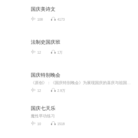
国庆美诗文
108
4173
法制史国庆班
12
1万
国庆特别晚会
《原创》：《国庆特别晚会》为展现国庆的喜庆与祖国的深情我将以具体的场景切入从清晨升旗的庄严到街头巷尾的欢庆到历史与当下的交融，用优美的笔触传递对祖国的热爱与自豪！用诗歌和情感美文形式，歌颂祖国的繁荣富强，祝人民幸福安康！
12
2.9万
国庆七天乐
魔性早功练习
10
1518