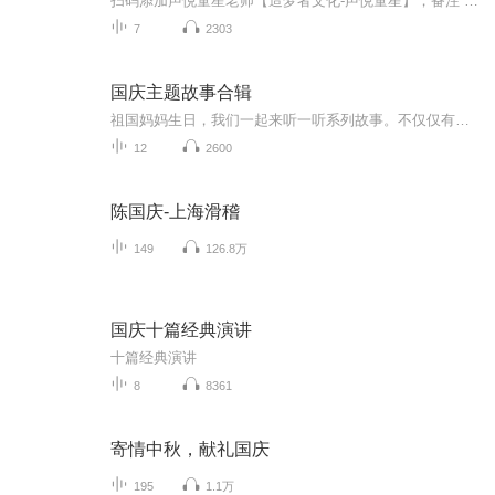
扫码添加声悦童星老师【造梦者文化-声悦童星】，备注“诵读打卡”报名，已添加好友的，直接发送“诵读打卡”报名，报名成功后进入社群。
7
2303
国庆主题故事合辑
祖国妈妈生日，我们一起来听一听系列故事。不仅仅有《我的祖国》，还有红军故事，也有关于战争的故事，让大家体会到和平年代的不易。
12
2600
陈国庆-上海滑稽
149
126.8万
国庆十篇经典演讲
十篇经典演讲
8
8361
寄情中秋，献礼国庆
195
1.1万