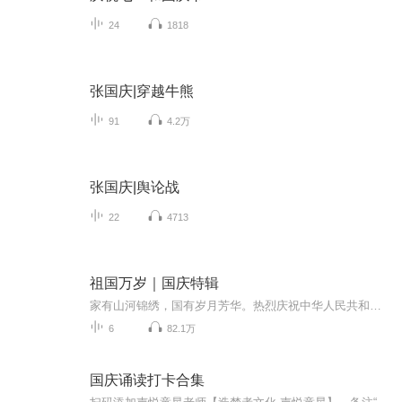
24
1818
张国庆|穿越牛熊
91
4.2万
张国庆|舆论战
22
4713
祖国万岁｜国庆特辑
家有山河锦绣，国有岁月芳华。热烈庆祝中华人民共和国成立73周年！
6
82.1万
国庆诵读打卡合集