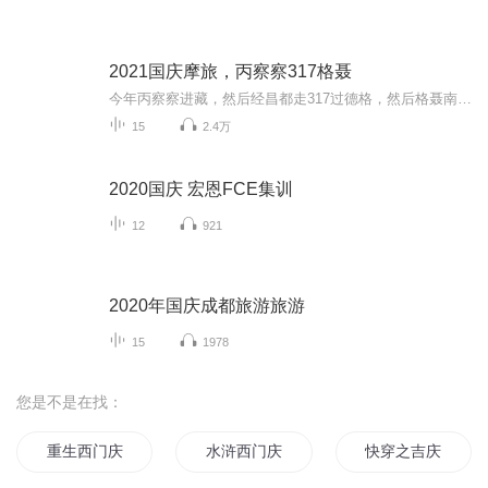
2021国庆摩旅，丙察察317格聂
今年丙察察进藏，然后经昌都走317过德格，然后格聂南线，最后沙溪古镇收尾。
15
2.4万
2020国庆 宏恩FCE集训
12
921
2020年国庆成都旅游旅游
15
1978
您是不是在找：
重生西门庆
水浒西门庆
快穿之吉庆有余