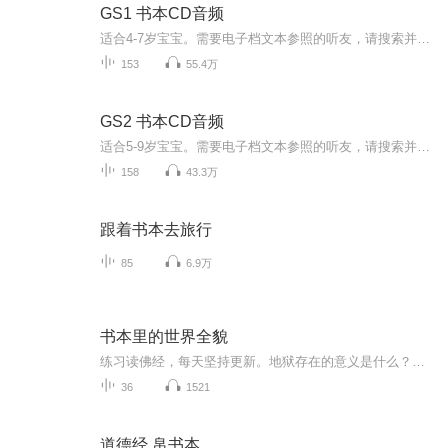
GS1 书本CD音频
适合4-7岁宝宝。需要电子档文本参照的听友，请搜索并关注公众号：yangsile987654，留言。
153
55.4万
GS2 书本CD音频
适合5-9岁宝宝。需要电子档文本参照的听友，请搜索并关注公众号：yangsile987654，留言。
158
43.3万
跟着书本去旅行
85
6.9万
书本里的世界全貌
练习读佛经，每天坚持更新。地狱存在的意义是什么？如果触犯法律是因，受法律制裁是果。那么……当张三意识恢复时，在他眼前耸立着两座巨大的山峰，这山约莫比喜马拉雅山高出近十倍。两山之间广阔的区域黑黢黢的，一丝光都无法射入，但张三却觉得自己可以清楚地看到黑暗中的东西……
36
1521
道德经 帛书本