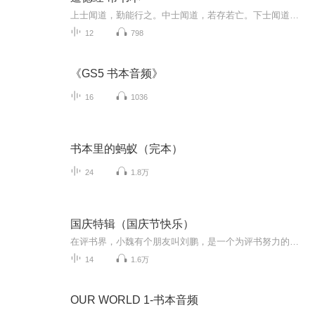
上士闻道，勤能行之。中士闻道，若存若亡。下士闻道，大笑之。老子是西周时期的人，相传其母怀胎18月才出生，刚出生即须发皆白，故名“老子”。道德经是老子西出函谷关时所作，出关之后此人再无史料记载，卒于何时，未知，另有说法是得道成仙。真正的道德...
12
798
《GS5 书本音频》
16
1036
书本里的蚂蚁（完本）
24
1.8万
国庆特辑（国庆节快乐）
在评书界，小魏有个朋友叫刘鹏，是一个为评书努力的小伙子。在2021年国庆期间，他想弄个特辑，便烦劳我给他录个爱国题材的评书小段儿。这种事情，不是特殊情况，小魏一般不会拒绝，也就给其录了一个《鲁迅踢鬼》，等他传完，我再传到我的专辑里。另外，小...
14
1.6万
OUR WORLD 1-书本音频