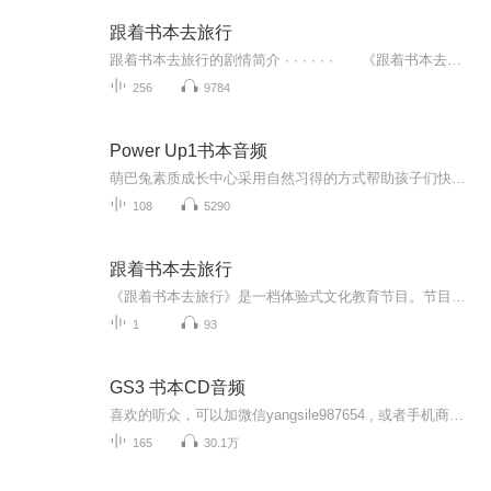
跟着书本去旅行
跟着书本去旅行的剧情简介 · · · · · · 《跟着书本去旅行》是一档体验式文化教育节目。节目以中小学课本或经典名著为线索，在读万卷书的同时行万里路，走近文化古迹、实地实景讲故事、身临其境受教育，触摸历史、感知文化，让陈列在广阔大地上的...
256
9784
Power Up1书本音频
萌巴兔素质成长中心采用自然习得的方式帮助孩子们快乐习得英语这门语言。同时遵循语言学习的规律，先听说，后读写，帮助广大孩子一站式提升英语方面的能力。在语言学习关键期内，海量重复可理解性输入，后输出，还原一个英语语言环境，和学会母语的方式类...
108
5290
跟着书本去旅行
《跟着书本去旅行》是一档体验式文化教育节目。节目以中小学课本或经典名著为线索，在“读万卷书”的同时“行万里路”，走近文化古迹、实地实景讲故事、身临其境受教育，触摸历史、感知文化，让陈列在广阔大地上的遗产活起来。
1
93
GS3 书本CD音频
喜欢的听众，可以加微信yangsile987654 , 或者手机商店下载 “ 小蜜柚 ” ，获取更多英语资料 。
165
30.1万