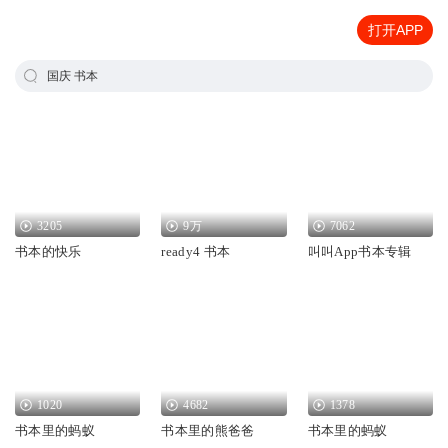
打开APP
国庆 书本
3205
9万
7062
书本的快乐
ready4 书本
叫叫App书本专辑
1020
4682
1378
书本里的蚂蚁
书本里的熊爸爸
书本里的蚂蚁