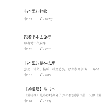
书本里的蚂蚁
24
28.7万
跟着书本去旅行
腹有诗书气自华
28
2207
书本里的精神按摩
焦虑、迷茫、拖延、社交恐惧、原生家庭创伤……年轻人的精神内耗，往往不是因为懂得太少，而是因为感受太多，却无人可讲。《书本里的精神按摩》是一档情绪疗愈播客。每期聚焦一个现代人具体的精神痛点，并围绕1-2本相关书籍（不限于心理学，也包括小说、哲...
15
4613
【德道经】帛书本
《道德经》是春秋时期老子(李耳)的哲学作品，又称《道德真经》、《老子》、《五千言》、《老子五千文》，是中国古代先秦诸子分家前的一部著作，为其时诸子所共仰，传说是春秋时期的老子(李耳)所撰写，是道家哲学思想的重要来源。道德经分上下两篇，原文上...
81
3.2万