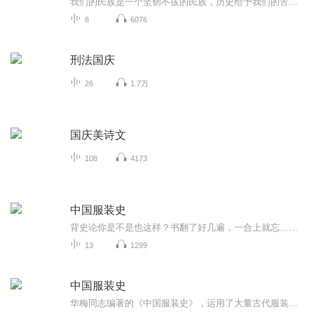
我们的民族是一个坚韧不拔的民族，历史给予我们的苦难都变成了闪着金光的勋章！我们的国家是一个龙腾虎跃的国家，那条巨龙正以不可阻挡之势崛起于神奇的东方！------------------------------------------------值此祖国70周年华诞之际，领先声创以诗歌向祖国献礼！用我们的声音、用我们的热血、用我们的灵魂诵读经典爱国篇章，歌颂我们的祖国！永远繁荣富强！
8
6076
刑法国庆
26
1.7万
国庆美诗文
108
4173
中国服装史
背史论你是不是也这样？书翻了好几遍，一合上就忘……概念太碎，朝代太多，形制太乱……明明很努力，考试时脑子还是一片空白。其实，理论课真的不是靠“背”下来的。真正高效的方式，是理解 + 重复 + 场景记忆。所以，我们为大家准备了这个�� 中国服装史...
13
1299
中国服装史
华梅同志编著的《中国服装史》，运用了大量古代服装资料，系统地揭示出我国历代服饰的艺术风貌和时代特色，取得了可喜的学术成果。“从艺术出发，从美学出发，分析了服饰的造型美、色彩美、装饰美，把握服饰的发展规律，使我们从服饰艺术中看到了一个美的...