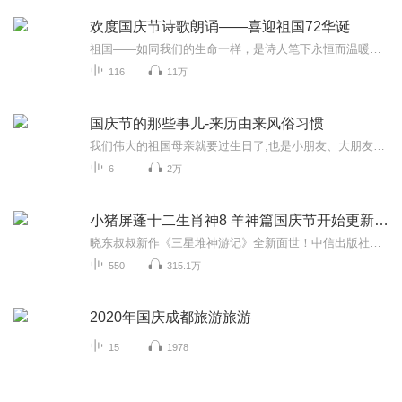
欢度国庆节诗歌朗诵——喜迎祖国72华诞
祖国——如同我们的生命一样，是诗人笔下永恒而温暖的主题。在祖国72周年华诞来临之际，特创建这个诗歌朗诵专辑，诵读经典爱国篇章，和大家一起歌颂祖国，向国庆的献礼！祝愿伟大的祖国繁荣富强，祝愿大家国庆节快乐，度过平安快乐的黄金周假期！
116
11万
国庆节的那些事儿-来历由来风俗习惯
我们伟大的祖国母亲就要过生日了,也是小朋友、大朋友们最喜欢的“国庆小长假”或说“黄金周”还有说”国庆7天乐”的，说法真是不一而足。那么“国庆节”是怎么来的？自古以来国庆节怎么庆贺？新中国国庆节的来历，以及新中国国庆节的庆贺方式又有哪些呢？ ...
6
2万
小猪屏蓬十二生肖神8 羊神篇国庆节开始更新啦！
晓东叔叔新作《三星堆神游记》全新面世！中信出版社出版！京东当当淘宝均有售！点蓝色字收听——《小猪屏蓬爆笑日记2024》《小猪屏蓬爆笑日记2》《小猪屏蓬爆笑日记1》让你笑得喘不上气！《我进故宫当富翁——小猪屏蓬故宫财商笔记》教你成为大富翁！《小...
550
315.1万
2020年国庆成都旅游旅游
15
1978