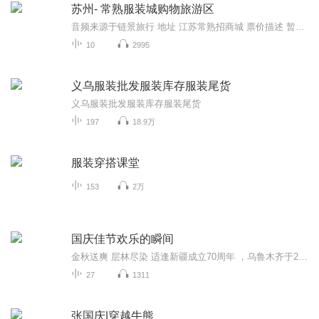
苏州- 常熟服装城购物旅游区
音频来源于链景旅行 地址 江苏常熟招商城 票价描述 暂无 开放时间 全天 乘车信息 常熟市乘5路，121路，120路等公交可到达。
10
2995
义乌服装批发服装库存服装尾货
义乌服装批发服装库存服装尾货
197
18.9万
服装穿搭课堂
153
2万
国庆佳节欢乐的瞬间
金秋送爽 层林尽染 适逢新疆成立70周年 ，乌鲁木齐于2025年9月23日迎来党中央和习大大带领的慰问团。新疆各族群众欢欣鼓舞，热烈欢迎。
27
1311
张国庆|穿越牛熊