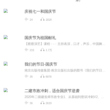
乐）
庆祝七一和国庆节
24
1818
国庆节为祖国献礼
【蔡蔡演艺】课程﹣-﹣主持表演，口才，声乐，中国舞，民族舞。独特的小舞台，专业的录音棚，每一位同学都能成为优秀的小明星。独特的教学模式，轻松上课，快乐学习！知名主持人，舞蹈家，高级教师任职授课！江南总校：河沟街42号三楼 18545856430江北分校...
215
1.7万
我们的节日-国庆节
南京出版传媒集团·南京出版社出版的图书《我们的节日》通过对中国节日文化和节日意义进行深度的挖掘，面向青少年群体构建独具特色的栏目内容，以此丰富春节、元宵节、清明节、端午节、七夕节、中秋节、重阳节等传统节日；六一节、教师节、国庆节等新兴节日的文化内涵和表现形式。促进青少年形成新的节日习俗，提升节日仪式感、认同感。音频作品由金陵朗读者联盟志愿者朗诵，南京音像出版社、金陵图书馆联合制作。
35
8076
二建市政冲刺，适合国庆节逆袭
2020年二级建造师市政专业1、从基础到密训冲刺V2、从精华课程到超压密押V3、0基础同步更新v4、持续更新到2020年考试V5、只要你跟着学让你一次稳拿证V6、渠道超压压题，超压三页纸等独家绝密压题!
36
2619