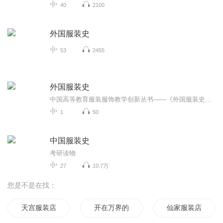
40
2100
外国服装史
53
2455
外国服装史
中国高等教育服装服饰教学创新丛书——《外国服装史》由袁仄 蒋玉秋 李柏英三位老师编著这本《外国服装史》即学习外国服装历史的“游学指南”。该教材的写作方法是对服装史教学和服装史类书籍写作的一种创新和尝试，整书以服装史为主线，以相关历史、地理...
1
50
中国服装史
考研读物
27
10.7万
您是不是在找：
天宫服装店
开在万界的服装店
仙家服装店