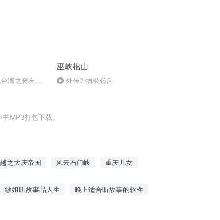
巫峡棺山
说台湾之蒋友
外传2 物极必反
书MP3打包下载。
越之大庆帝国
风云石门峡
重庆儿女
庆云传奇
大庆皇太子
入主星河
敏姐听故事品人生
晚上适合听故事的软件
条妹妹故事免费听
得闲直播间听故事