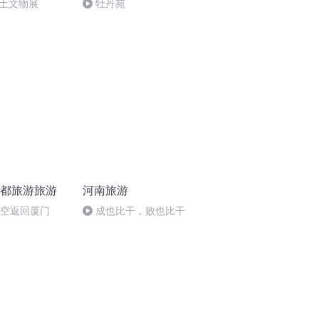
土文物展
牡丹苑
成都旅游旅游
河南旅游
航空返回厦门
成也比干，败也比干