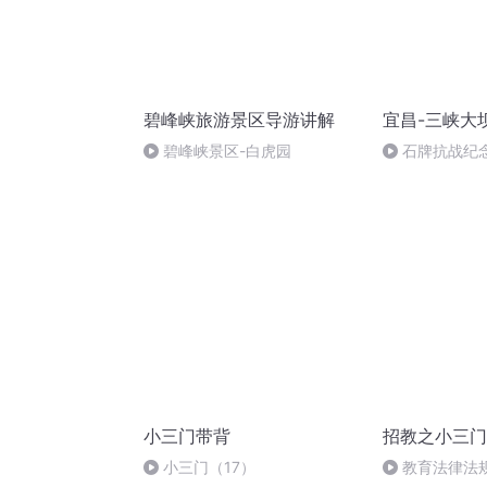
碧峰峡旅游景区导游讲解
宜昌-三峡大
碧峰峡景区-白虎园
石牌抗战纪
小三门带背
招教之小三门
小三门（17）
教育法律法