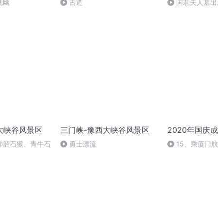
抚幽
古道
国君夫人墓出
大峡谷风景区
三门峡-豫西大峡谷风景区
2020年国庆
仰韶石猴、青牛石
勇士漂流
15、乘厦门