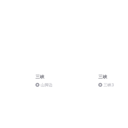
处理办法
十回 赠金图报
还乡功臣祭祖
三峡
三峡
山脚边
三峡3