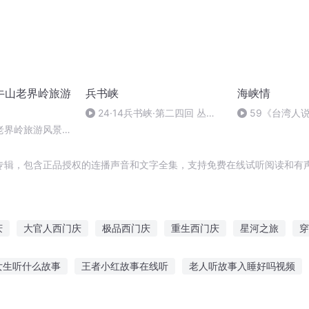
牛山老界岭旅游
兵书峡
海峡情
24·14兵书峡·第二四回 丛桂
59《台湾人
吐奇磐 满眼秋光明夜月 绵云
柏》
老界岭旅游风景度
专辑，包含正品授权的连播声音和文字全集，支持免费在线试听阅读和有声
庆
大官人西门庆
极品西门庆
重生西门庆
星河之旅
穿
能重生西门庆
重生之收拾河山
从入门开始
时空长河的旅者
女生听什么故事
王者小红故事在线听
老人听故事入睡好吗视频
童听读故事机
在哪听伤感故事电台
喜欢听王子的故事的人
薯