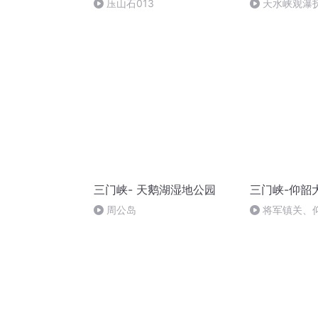
压山石013
天水峡观瀑
三门峡- 天鹅湖湿地公园
三门峡-仰韶
周公岛
将军镇关、