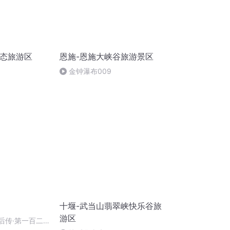
生态旅游区
恩施-恩施大峡谷旅游景区
金钟瀑布009
十堰-武当山翡翠峡快乐谷旅
游区
前后传·第一百二