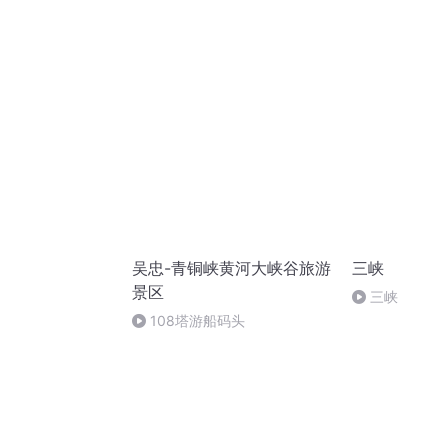
吴忠-青铜峡黄河大峡谷旅游
三峡
景区
三峡
108塔游船码头