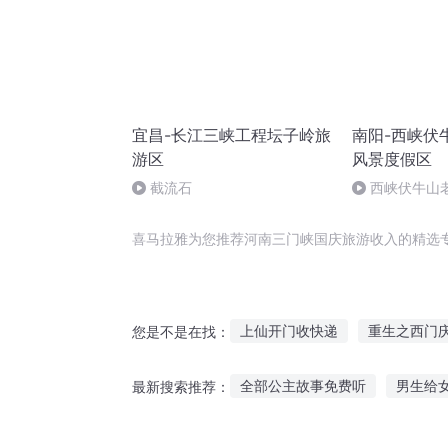
宜昌-长江三峡工程坛子岭旅
南阳-西峡伏
游区
风景度假区
截流石
西峡伏牛山
假区
喜马拉雅为您推荐河南三门峡国庆旅游收入的精选
上仙开门收快递
重生之西门
您是不是在找：
山河入梦
水浒西门庆
异
全部公主故事免费听
男生给
最新搜索推荐：
揽星河入梦
一人有庆
连线直播多人听故事软件
儿