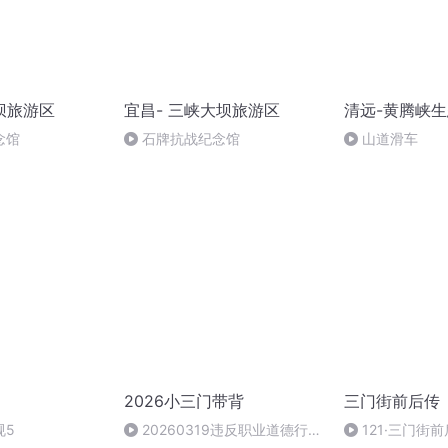
坝旅游区
宜昌- 三峡大坝旅游区
清远-黄腾峡
念馆
石牌抗战纪念馆
山道滑车
2026小三门带背
三门街前后传
规5
20260319违反职业道德行为
121·三门街