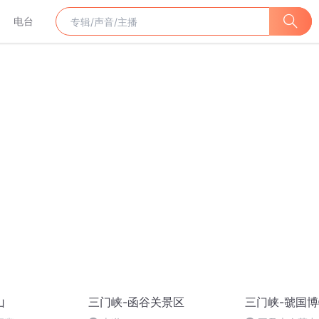
电台
山
三门峡-函谷关景区
三门峡-虢国