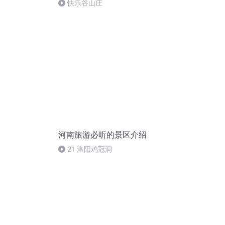
义女酬恩 衣锦
快乐谷山庄
河南旅游必听的景区介绍
21 洛阳鸡冠洞