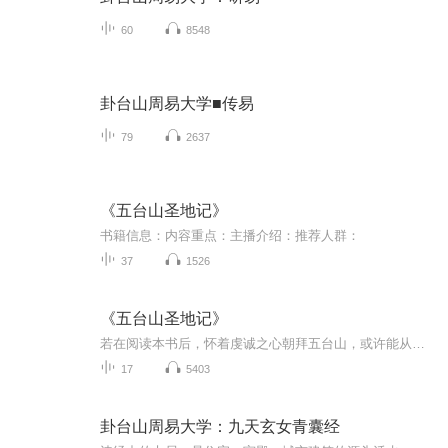
60
8548
卦台山周易大学■传易
79
2637
《五台山圣地记》
书籍信息：内容重点：主播介绍：推荐人群：
37
1526
《五台山圣地记》
若在阅读本书后，怀着虔诚之心朝拜五台山，或许能从另一个视角重新认识这座圣山。 堪布 索达吉 2025年5月20日
17
5403
卦台山周易大学：九天玄女青囊经