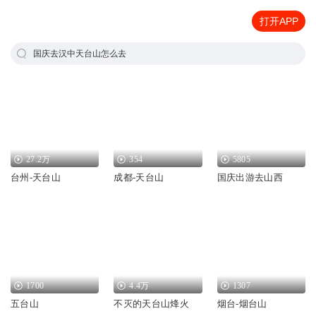
打开APP
国庆去汉中天台山怎么去
27.2万
354
5805
台州-天台山
成都-天台山
国庆出游去山西
1700
4.4万
1307
五台山
不灭的天台山烽火
烟台-烟台山