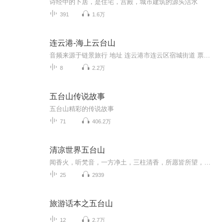
诗经中的卜居，是住宅，宫殿，城市建筑的源头活水
391
1.6万
连云港-海上云台山
音频来源于链景旅行 地址 连云港市连云区宿城街道 票价描述 海上云台山景区门票执行淡旺季价格，淡季为60元/人次（10月21日至次年4月19日），旺季为80元/人次（4月20日至10月20日），门票有效时间为48小时。 开放时间 08：00-18：00 乘车信息 连云港出发：...
8
2.2万
五台山传说故事
五台山精彩的传说故事
71
406.2万
清凉世界五台山
闻香火，听梵音，一方净土，三柱清香，所愿皆所望，所行化坦途!文殊菩萨曾发下宏愿:“你只要来五台山我保证会见你，我以何种相貌见你，你却不知道所遇的一叶、一花、一石、一曾，每个生灵都可能是文殊菩萨幻化而来，只为与我们相遇，想来，这是一场多么美...
25
2939
旅游话本之五台山
12
2.7万