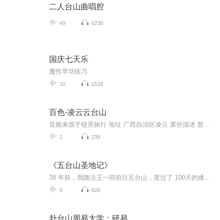
二人台山曲唱腔
49
6230
国庆七天乐
魔性早功练习
10
1518
百色-凌云云台山
音频来源于链景旅行 地址 广西自治区凌云 票价描述 暂无 开放时间 全天 乘车信息 暂无
2
239
《五台山圣地记》
38 年前，我随法王一同前往五台山，度过了 100天的难忘时光。在这段旅程中，上师德巴堪布嘱托我写一本关于五台山的藏文著作。于是，我在朝拜圣山的同时，开始了这部书的写作。那时，我年仅 25 岁，刚出家两年，汉文水平有限，对佛法的闻思也尚浅，更没有今...
9
626
卦台山周易大学：研易