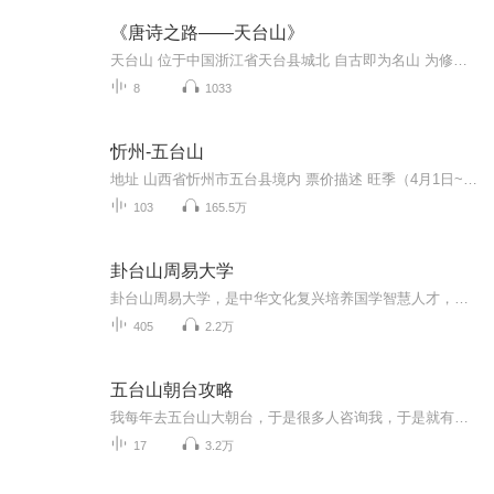
《唐诗之路——天台山》
天台山 位于中国浙江省天台县城北 自古即为名山 为修行人所看好 作者通过对《全唐诗》中与天台山相关诗歌的整理发现 有150多位诗人的400多首诗涉及此山 诗作者要么是亲自到过 如 孟浩然 李白 元稹等人 要么是闻名而作 如李峤 张说 杜甫等人 本书对唐朝文人...
8
1033
忻州-五台山
地址 山西省忻州市五台县境内 票价描述 旺季（4月1日~10月31日）：168.00元（不含观光车） 淡季（11月1日~3月31日）：140.00元（不含观光车） 开放时间 06:30~20:00 乘车信息 暂无 音频来源于链景旅行
103
165.5万
卦台山周易大学
卦台山周易大学，是中华文化复兴培养国学智慧人才，目前正在筹备阶段，包括演易，研易，用易，传易几个机构，欢迎有志复兴中国传统文化的朋友加入到队伍中来。目前开设的课程囊括：古典文学传播，诸子百家研究，易经易学应用。
405
2.2万
五台山朝台攻略
我每年去五台山大朝台，于是很多人咨询我，于是就有了这张专辑。
17
3.2万