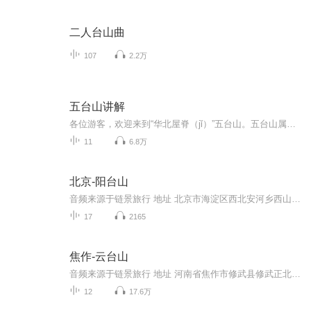
二人台山曲
107
2.2万
五台山讲解
各位游客，欢迎来到“华北屋脊（jǐ）”五台山。五台山属太行山系的北端，跨忻（xīn）州市五台、繁峙（shì）、代县、原平、定襄五县，方圆五百余里。她由一系列大山和高峰组成，其中望海峰、锦绣峰、挂月峰、叶斗（dǒu）峰、翠岩峰五座高峰耸立，峰顶平...
11
6.8万
北京-阳台山
音频来源于链景旅行 地址 北京市海淀区西北安河乡西山 票价描述 暂无 开放时间 8:00~17:00 乘车信息 暂无
17
2165
焦作-云台山
音频来源于链景旅行 地址 河南省焦作市修武县修武正北30公里方庄(靠近233省道) 票价描述 旺季（3月1日-11月30日）：210元（150元门票 60元景区内交通），淡季（12月1日-次年2月）：120元（60元门票 60元景区内交通）。门票有效期2天，各大景点凭票只能游览...
12
17.6万