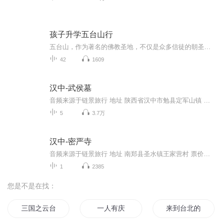
孩子升学五台山行
五台山，作为著名的佛教圣地，不仅是众多信徒的朝圣之地，也成为了部分家长寻求精神寄托和为孩子升学祈福的去处。家长们带着孩子前往五台山拜佛，希望借助信仰的力量，为孩子的学业进步和升学考试祈求好运和加持。五台山拜佛活动是家长对孩子升学的一种精...
42
1609
汉中-武侯墓
音频来源于链景旅行 地址 陕西省汉中市勉县定军山镇 票价描述 旺季70元/张 淡季50元/张 开放时间 旺季：8:00-18：00淡季：8:30-17:30 乘车信息 暂无
5
3.7万
汉中-密严寺
音频来源于链景旅行 地址 南郑县圣水镇王家营村 票价描述 暂无 开放时间 全天 乘车信息 暂无
1
2385
您是不是在找：
三国之云台
一人有庆
来到台北的梦想