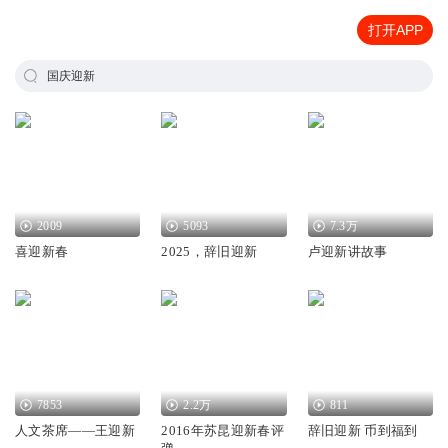
打开APP
国庆迎新
2009
5093
7.3万
喜迎新春
2025，辞旧迎新
卢迎新讲故事
7853
2.2万
811
人文茶席——王迎新
2016年苏昆迎新春评
辞旧迎新 币到福到