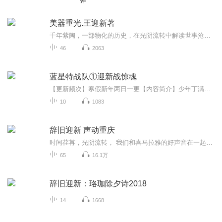
弹
美器重光.王迎新著
千年紫陶，一部物化的历史，在光阴流转中解读世事沧桑，绽放人文光华。
46
2063
蓝星特战队①迎新战惊魂
【更新频次】寒假新年两日一更【内容简介】少年丁满莫名其妙地成为了蓝星特战队学员，他下定决心去一探究竟，却被卷入了一场地球与蓝星的世纪迷局之中……
10
1083
辞旧迎新 声动重庆
时间荏苒，光阴流转， 我们和喜马拉雅的好声音在一起。 辞旧迎新，声动重庆， 全新的一年从一句温暖的祝福开始。 2018重庆地产行业——品牌贺岁，项目拜年春节特别节目 由喜马拉雅FM重庆精彩呈现，重庆宝日盛荣誉出品。
65
16.1万
辞旧迎新：珞珈除夕诗2018
14
1668