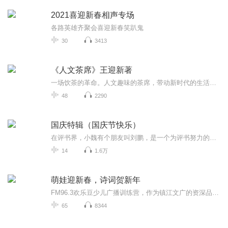
2021喜迎新春相声专场
各路英雄齐聚会喜迎新春笑趴鬼
30
3413
《人文茶席》王迎新著
一场饮茶的革命。人文趣味的茶席，带动新时代的生活美学。
48
2290
国庆特辑（国庆节快乐）
在评书界，小魏有个朋友叫刘鹏，是一个为评书努力的小伙子。在2021年国庆期间，他想弄个特辑，便烦劳我给他录个爱国题材的评书小段儿。这种事情，不是特殊情况，小魏一般不会拒绝，也就给其录了一个《鲁迅踢鬼》，等他传完，我再传到我的专辑里。另外，小...
14
1.6万
萌娃迎新春，诗词贺新年
FM96.3欢乐豆少儿广播训练营，作为镇江文广的资深品牌少儿语言培训机构，致力于为孩子们播种声音梦想，许下小主持人的美丽梦想，为所有热爱语言表达的小朋友们提供展示自我的锻炼平台。 本期节目在春节前夕面向全市招募春节特别节目小主播，以诗词诵读的方式喜迎春节。
65
8344