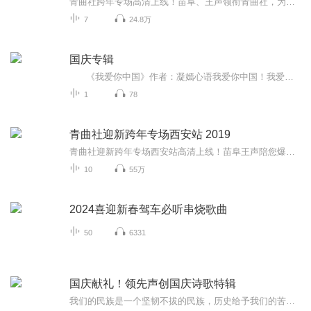
青曲社跨年专场高清上线！苗阜、王声领衔青曲社，为您带来《文人与美食》《马赞》等经典作品！更有《地理图》《豆腐堂会》等精彩节目，全新包袱爆笑不停！更多精彩高清相声尽在喜马拉雅“青曲茶馆”！
7
24.8万
国庆专辑
《我爱你中国》作者：凝嫣心语我爱你中国！我爱你春天蓬勃的秧苗；我爱你秋日金黄的硕果。我爱你中国！我爱你青松气质，我爱你红梅品格！我爱你家乡的甜蔗好像乳汁滋润着我的心窝。我爱你中国，我要把最美的歌儿献给你，我的母亲我的祖国。我爱你中国，我爱...
1
78
青曲社迎新跨年专场西安站 2019
青曲社迎新跨年专场西安站高清上线！苗阜王声陪您爆笑跨年，告别2019，迎接2020！从传统到流行，十个节目让您一次听过瘾！经典《三字经》一本正经来搞笑，妙趣横生《珍珠倒卷帘》包袱抖不停；《古城西安》打板就唱，在家也能线上体验《说导游》；《大双簧...
10
55万
2024喜迎新春驾车必听串烧歌曲
50
6331
国庆献礼！领先声创国庆诗歌特辑
我们的民族是一个坚韧不拔的民族，历史给予我们的苦难都变成了闪着金光的勋章！我们的国家是一个龙腾虎跃的国家，那条巨龙正以不可阻挡之势崛起于神奇的东方！------------------------------------------------值此祖国70周年华诞之际，领先声创以诗歌向祖国献礼！用我们的声音、用我们的热血、用我们的灵魂诵读经典爱国篇章，歌颂我们的祖国！永远繁荣富强！