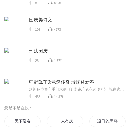
8
6076
国庆美诗文
108
4173
刑法国庆
26
1.7万
狂野飙车9:竞速传奇 瑞蛇迎新春
欢迎各位赛车手们来到《狂野飙车9:竞速传奇》 就在这里迈出你们飙向传奇的第一步吧！
438
14.8万
您是不是在找：
天下迎春
一人有庆
迎日的黑鸟