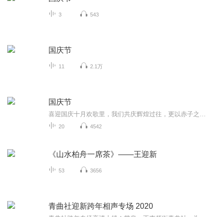
3
543
国庆节
11
2.1万
国庆节
喜迎国庆十月欢歌里，我们共庆辉煌过往，更以赤子之心，向未来书写滚烫的誓言——这盛世，值得我们以热爱相拥。
20
4542
《山水柏舟一席茶》——王迎新
53
3656
青曲社迎新跨年相声专场 2020