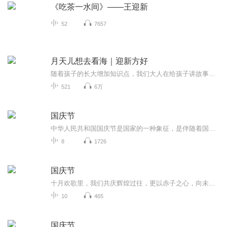
《吃茶一水间》——王迎新
52
7657
月天儿想去看海｜迎新方好
随着孩子的长大增加知识点，我们大人在给孩子讲故事的过程中也会收获不同感悟和启示，通过演播体验大师级演播的快乐。
521
6万
国庆节
中华人民共和国国庆节是国家的一种象征，是伴随着国家的出现而出现的。让我们用诗歌朗诵歌颂祖国的繁荣富强，国泰民安。
8
1726
国庆节
十月欢歌里，我们共庆辉煌过往，更以赤子之心，向未来书写滚烫的誓言——这盛世，值得我们以热爱相拥。
10
465
国庆节