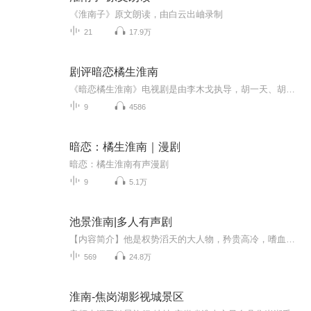
《淮南子》原文朗读，由白云出岫录制
21
17.9万
剧评暗恋橘生淮南
《暗恋橘生淮南》电视剧是由李木戈执导，胡一天、胡冰卿领衔主演，张逸杰、刘美含主演的都市青春校园剧。该剧根据八月长安的同名小说改编，讲述了洛枳与盛淮南长达十五年从暗恋到相恋的青春成长故事。洛枳与盛淮南儿时曾在婚礼上见过并一起玩耍，因家庭变...
9
4586
暗恋：橘生淮南｜漫剧
暗恋：橘生淮南有声漫剧
9
5.1万
池景淮南|多人有声剧
【内容简介】他是权势滔天的大人物，矜贵高冷，嗜血无情，却独独将她捧在手心，宠之如命！“老公，你为什么会娶我啊！”“因为一见钟情。”是么？她怎么有点不相信呢！第二天，他当众向她告白，此后狂撒狗粮。池南从来没想过，身份尊贵的祁先生会在某一日...
569
24.8万
淮南-焦岗湖影视城景区