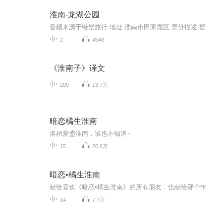
淮南-龙湖公园
音频来源于链景旅行 地址 淮南市田家庵区 票价描述 暂无 开放时间 全天 乘车信息 公共汽车3、110、127、到公园前门；公共汽车3、110、127、到北海后门。地址：淮南市西城区文津街1号
2
4548
《淮南子》译文
209
13.7万
暗恋橘生淮南
洛枳爱盛淮南，谁也不知道~
15
20.6万
暗恋•橘生淮南
献给喜欢《暗恋•橘生淮南》的所有朋友，也献给那个年少时为了喜欢的那个人而默默努力的自己。第九章后声音审核不通过就没法再上传了，大概是涉及到了版权的问题。如果有朋友还没看过原著，一定要去看看原著呐(2021.8.12补充:才发现之前第一章到第十二章的节目在29天前因为版权问题被下架了，有点难受，但是也理解，回顾了之前好多的评论，谢谢大家的支持!)
14
7.7万