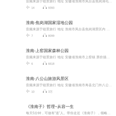
音频来源于链景旅行 地址 安徽省淮南市凤台县焦岗湖毛集实验区兴湖路一号 票价描述 票价：40元/位一、优惠政策： 1、半价票：20元/张 （1）、1.1米—1.4米儿童（含1.4米）； （2）、60——69岁中国老人； 2、免票政策： （1）、身高1.1米以下儿童； （2）...
14
9393
淮南-焦岗湖国家湿地公园
音频来源于链景旅行 地址 淮南市凤台县焦岗湖景区内 票价描述 40元/位 开放时间 8:00--17:30 乘车信息 乘车路线：合肥游客可至合肥市胜利路大窑湾5号（交通饭店西），合肥旅游集散中心乘坐合肥至毛集的直通车；阜阳游客可乘坐阜阳至淮南客车，毛集下到毛集...
7
8099
淮南-上窑国家森林公园
音频来源于链景旅行 地址 安徽省淮南市上窑镇 票价描述 暂无 开放时间 暂无 乘车信息 暂无
6
6618
淮南-八公山旅游风景区
音频来源于链景旅行 地址 安徽省淮南市寿县北门外八公山森林公园 票价描述 35 开放时间 7:30-16:00 乘车信息 暂无
10
3万
《淮南子》哲理~从容一生
每天5分钟，可做有“道”人。带你走近《淮南子》，领略天地自然，宇宙万物的生命道理，通过深刻而又玄妙，严肃而又含蓄的人生哲理，在貌似轻松的故事中蕴含着深刻的道理，使你处变不惊，从容一生……