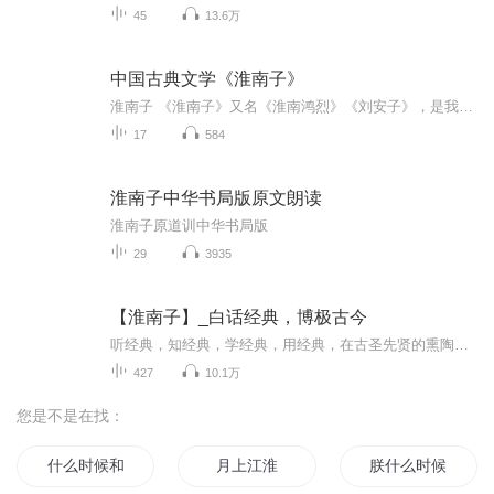
45
13.6万
中国古典文学《淮南子》
淮南子 《淮南子》又名《淮南鸿烈》《刘安子》，是我国西汉时期创作的一部论文集，由西汉皇族淮南王刘安主持撰写，故而得名。该书在继承先秦道家思想的基础上，综合了诸子百家学说中的精华部分，对后世研究秦汉时期文化起到了不可替代的作用。
17
584
淮南子中华书局版原文朗读
淮南子原道训中华书局版
29
3935
【淮南子】_白话经典，博极古今
听经典，知经典，学经典，用经典，在古圣先贤的熏陶下完善自我，达到自我的内在提升！
427
10.1万
您是不是在找：
什么时候和他分手
月上江淮
朕什么时候正常过