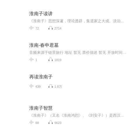
淮南子读讲
《淮南子》思想深邃，理论透辟，集道家之大成。淡泊无为，蹈虚守静，出入经道。《淮南子》文笔瑰丽，雄浑多姿，成为文宗秦汉的典籍。《淮南子》中杰出的科学成就，泽惠古今，令人称绝。
72
2714
淮南-春申君墓
音频来源于链景旅行 地址 暂无 票价描述 暂无 开放时间 暂无 乘车信息 暂无
1
1819
再读淮南子
439
1.8万
淮南子智慧
《淮南子》（又名《淮南鸿烈》、《刘安子》）是西汉皇族淮南王刘安及其门客收集史料集体编写而成的一部哲学著作。《淮南子》在继承先秦道家思想的基础上，糅合了阴阳、墨、法和一部分儒家思想，但主要的宗旨属于道家。
88
9623