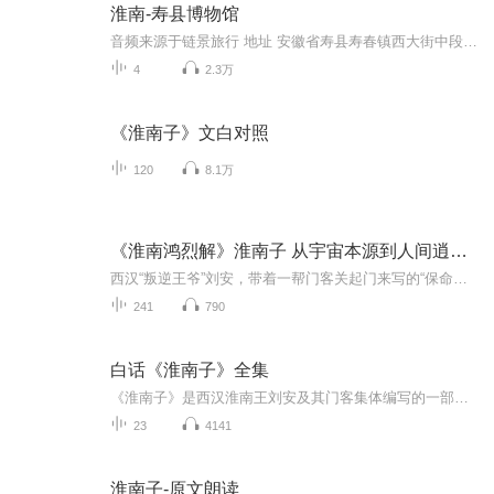
淮南-寿县博物馆
音频来源于链景旅行 地址 安徽省寿县寿春镇西大街中段 票价描述 暂无 开放时间 全天 乘车信息 暂无
4
2.3万
《淮南子》文白对照
120
8.1万
《淮南鸿烈解》淮南子 从宇宙本源到人间逍遥 刘安
西汉“叛逆王爷”刘安，带着一帮门客关起门来写的“保命秘籍”《淮南鸿烈解》，才是真·人间清醒！它讲透了如何在乱世中安身立命、养神养心。从宇宙运转的硬核道理，比如为啥天塌西北、地陷东南，到帝王将相的处世心法，再到普通人的修身养性，教你“心静...
241
790
白话《淮南子》全集
《淮南子》是西汉淮南王刘安及其门客集体编写的一部哲学著作，又名《淮南鸿烈》。该书以道家思想为主，同时糅合了儒、法、阴阳等家的思想，是战国至汉初黄老之学理论体系的代表作。全书共二十一篇，其中内篇论道，中篇养生，外篇杂说，内容博大精深，涉及...
23
4141
淮南子-原文朗读