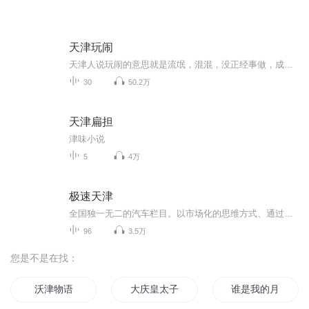
天津玩闹
天津人说玩闹的意思就是流氓，混混，没正经事做，成天混的人的意思。
30
50.2万
天津扁担
津味小说
5
4万
极速天津
全国独一无二的汽车栏目。以市场化的思维方式、通过全方位视角纵观整个汽车界，更快速、及时地反映国内汽车行业的最新动态资讯，将更多贴近汽车消费者服务和车企市场发展方向的内容，全面客观地展现给观众，为车企和观众提供“最权威、专业、服务、互动”...
96
3.5万
您是不是在找：
沃津物语
大庆皇太子
谁是我的月亮