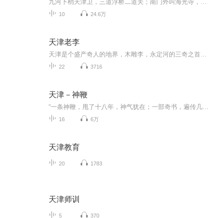
九河下梢天津卫，三道浮桥二道关；南门外叫海光寺，北门外是北大关；南门里是教军场，鼓楼炮台造中间；三个垛子四尊炮，黄牌电车去海关。海河边出现了一具无名浮尸，苏鸿达本为了骗报馆主笔严而信一顿饭而装作认识死者，怎料俞秋娘得知这个消息后，居然扮...
10
24.6万
天津老李
天津是个盛产奇人的地界，木雕李，永定河的三奇之首，但是他却有一个邪门儿的规矩，只雕死人，不雕活人…
22
3716
天津－神鞭
“一条神鞭，甩了十八年，神气犹在；一部奇书，遍传几亿人，都知傻二。”《神鞭》写了一个关于辫子的神奇故事，是一部充满 了津门乡土风味的风俗画式的文化小说。作品通过“神鞭”的兴衰变化，细致真切地再现了晚清时具有浓郁的天津味的市井生活。既充满了...
16
6万
天津教育
20
1783
天津师训
5
370