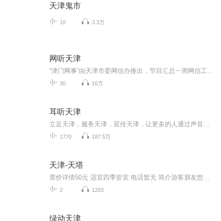
天津鬼市
10
3.3万
网听天津
“津门网事”由天津市委网信办推出，节目汇总一周网信工作盘点，用音频动画的效果，在喜马拉雅平台，梳理网信工作重点、智能发展焦点、美丽天津亮点，日后还将陆续增设相关话题。
30
16万
耳听天津
立足天津，服务天津，宣传天津，让更多的人通过声音了解天津
1770
187.5万
天津-天塔
票价详情50元 适宜四季皆宜 电话暂无 简介游客朋友您看，咱们面前的这座高塔就是远近闻名的天津广播电视塔，简称天塔，它位于天津市河西区聂公桥南。 天塔总高度415.2米，比埃菲尔铁塔高出了将近100米，近似于两个中央电视台总部大楼，也就是我们通常所说...
2
1203
绿动天津