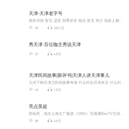
天津-天津老字号
票价详情 暂无 适宜 四季皆宜 电话 暂无 简介 很多人都有着“老字号”情结，对于那些伴着自己长大的东西念念不忘。老字号的产品总是用它创业时的传奇、成功时的辉煌和经久不衰的魅力吸引着一代又一代的消费者。天津这个有着悠久历史的城市，当然也拥有它自...
30
182.2万
秀天津·百位咖主秀说天津
37
4.8万
天津民间故事|新评书|天津人讲天津事儿
九河下梢天津卫民间故事奇谈 什么叫生旦净末丑 什么叫神仙老虎狗 什么人能称得上“混混儿” 什么人只能是“狗食” 本专辑收录部分老天津人口口相传的民间故事 欢迎点赞 订阅 免费收听
16
7.8万
亮点英超
郭灿亮，现任上海文广集团（SMG）百视通BesTV主持人、NBA解说评论员，英超解说评论员，参与NBA、CBA、英超联赛解说评论。主持各类体育项目，包括NFL、UFC等体育赛事的解说和节目主持。《英超世界》《英超前瞻》节目配音，《UFC周刊》节目主持人。上海FM94....
98
3.6万