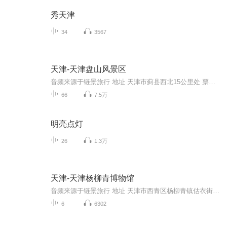
秀天津
34
3567
天津-天津盘山风景区
音频来源于链景旅行 地址 天津市蓟县西北15公里处 票价描述 130元 开放时间 8:30-19：00 乘车信息 交通信息： 市内交通自驾线路：迎宾大街-长城大道-武定西街-邦喜公路-S1津蓟高速-向左转-景区正门公交线路：在北京东直门原长途汽车站开通北京市区至盘山景...
66
7.5万
明亮点灯
26
1.3万
天津-天津杨柳青博物馆
音频来源于链景旅行 地址 天津市西青区杨柳青镇估衣街47号 票价描述 暂无 开放时间 旺季（4-10月）：8:00-18:00；淡季（11-3月）：8:30-17:30 乘车信息 暂无
6
6302