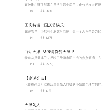
宣传推广环保酵素在日常生活中应用，也包括在大环境和农耕中的应用，有机食材对健康的重要性。
13
2680
国庆特辑（国庆节快乐）
在评书界，小魏有个朋友叫刘鹏，是一个为评书努力的小伙子。在2021年国庆期间，他想弄个特辑，便烦劳我给他录个爱国题材的评书小段儿。这种事情，不是特殊情况，小魏一般不会拒绝，也就给其录了一个《鲁迅踢鬼》，等他传完，我再传到我的专辑里。另外，小...
14
1.6万
白话天津卫&犄角旮旯天津卫
犄角旮旯天津卫，反映了天津市民生活的点点滴滴、方方面面，哪怕你没到过天津，收听这部作品，让您有如置身天津市民的生活之中的感觉……
114
25.7万
【史说亮点】
《史说亮点》谁说历史是任人打扮的小姑娘？细节的碎片构成了真实的历史。这里有记忆的放大器，这里有人性的温度计。这里是《史说亮点》，我是王亮。我们一起，用皮肤触摸历史，用声音听懂世界。
10
13万
天津闲人