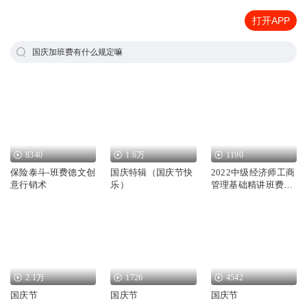
打开APP
国庆加班费有什么规定嘛
8340
1.6万
1190
保险泰斗-班费德文创
国庆特辑（国庆节快
2022中级经济师工商
意行销术
乐）
管理基础精讲班费善
峰
2.1万
1726
4542
国庆节
国庆节
国庆节