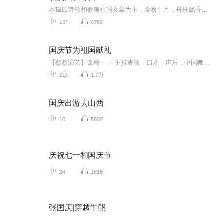
本辑以诗歌和歌颂祖国文章为主，金秋十月，丹桂飘香，在这个充满丰收喜悦的季节里，我们满怀激动和自豪，迎来了中华人民共和国76周年华诞。这不仅是一个庄重的纪念日，更是全体中华儿女共同欢庆的盛大的节日，承载着深厚的民族情感和历史意义.
167
6788
国庆节为祖国献礼
【蔡蔡演艺】课程﹣-﹣主持表演，口才，声乐，中国舞，民族舞。独特的小舞台，专业的录音棚，每一位同学都能成为优秀的小明星。独特的教学模式，轻松上课，快乐学习！知名主持人，舞蹈家，高级教师任职授课！江南总校：河沟街42号三楼 18545856430江北分校...
215
1.7万
国庆出游去山西
10
5805
庆祝七一和国庆节
24
1818
张国庆|穿越牛熊