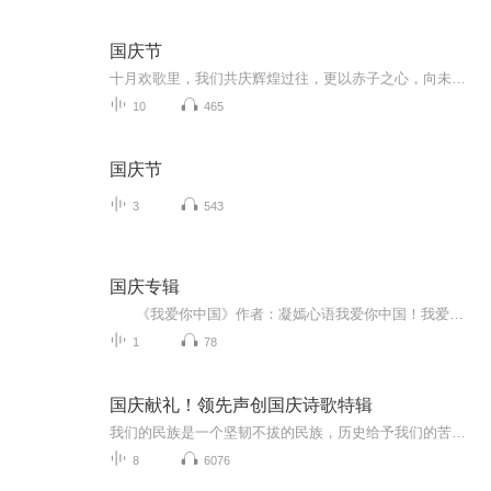
国庆节
十月欢歌里，我们共庆辉煌过往，更以赤子之心，向未来书写滚烫的誓言——这盛世，值得我们以热爱相拥。
10
465
国庆节
3
543
国庆专辑
《我爱你中国》作者：凝嫣心语我爱你中国！我爱你春天蓬勃的秧苗；我爱你秋日金黄的硕果。我爱你中国！我爱你青松气质，我爱你红梅品格！我爱你家乡的甜蔗好像乳汁滋润着我的心窝。我爱你中国，我要把最美的歌儿献给你，我的母亲我的祖国。我爱你中国，我爱...
1
78
国庆献礼！领先声创国庆诗歌特辑
我们的民族是一个坚韧不拔的民族，历史给予我们的苦难都变成了闪着金光的勋章！我们的国家是一个龙腾虎跃的国家，那条巨龙正以不可阻挡之势崛起于神奇的东方！------------------------------------------------值此祖国70周年华诞之际，领先声创以诗歌向祖国献礼！用我们的声音、用我们的热血、用我们的灵魂诵读经典爱国篇章，歌颂我们的祖国！永远繁荣富强！
8
6076