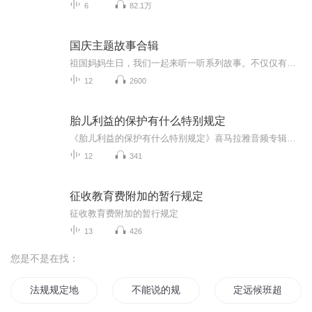
6
82.1万
国庆主题故事合辑
祖国妈妈生日，我们一起来听一听系列故事。不仅仅有《我的祖国》，还有红军故事，也有关于战争的故事，让大家体会到和平年代的不易。
12
2600
胎儿利益的保护有什么特别规定
《胎儿利益的保护有什么特别规定》喜马拉雅音频专辑，11集深度解析！前10集免费解锁，系统梳理胎儿保护法规，让你轻松掌握！最后1集付费精华，深入剖析法规背后的深层含义，不容错过！快来一起学习，为宝宝的健康成长保驾护航！胎儿保护法规解读
12
341
征收教育费附加的暂行规定
征收教育费附加的暂行规定
13
426
您是不是在找：
法规规定地方
不能说的规则
定远候班超