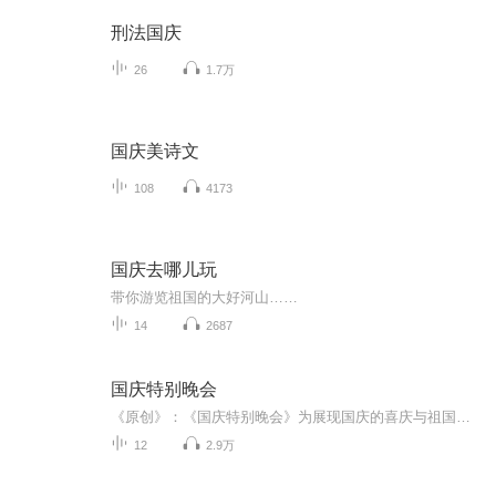
刑法国庆
26
1.7万
国庆美诗文
108
4173
国庆去哪儿玩
带你游览祖国的大好河山……
14
2687
国庆特别晚会
《原创》：《国庆特别晚会》为展现国庆的喜庆与祖国的深情我将以具体的场景切入从清晨升旗的庄严到街头巷尾的欢庆到历史与当下的交融，用优美的笔触传递对祖国的热爱与自豪！用诗歌和情感美文形式，歌颂祖国的繁荣富强，祝人民幸福安康！
12
2.9万