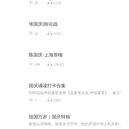
91
4.2万
张国庆|舆论战
22
4713
陈国庆-上海滑稽
149
126.8万
国庆诵读打卡合集
扫码添加声悦童星老师【造梦者文化-声悦童星】，备注“诵读打卡”报名，已添加好友的，直接发送“诵读打卡”报名，报名成功后进入社群。
7
2303
祖国万岁｜国庆特辑
家有山河锦绣，国有岁月芳华。热烈庆祝中华人民共和国成立73周年！