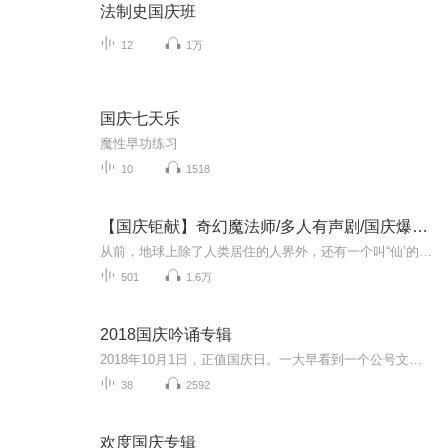
法制史国庆班
12
1万
国庆七天乐
魔性早功练习
10
1518
【国庆钜献】奇幻魔法师/多人有声剧/国庆爆更七天乐
从前，地球上除了人类居住的人界外，还有一个叫“仙’的种族，居住在一个叫'地海”的异世界--也就是所谓的仙界。海内有三岛，上岛蓬菜，居神仙，中岛美蓉，居天仙，下岛源，居地仙。三岛中央，是考较群仙功力的场所--紫府。仙族族人考核升级，可以由地仙升...
501
1.6万
2018国庆吟诵专辑
2018年10月1日，正值国庆日。一大早看到一个公号文章，正是文天祥的《己卯十月一日至燕越五日罹狴犴有感而赋》。当然，彼十一非当今的十一。不过数字的巧合还是让人感触，今天拿来读一读，体味一番历史英杰的民族情怀，恰也当时。 根据诗题来看，这组诗是写于十月一日至十月五日之间，是文天祥被俘之后所作，这些诗作不仅有凛凛正气，更也能看的到他百端交集的复杂情感。另一首于右任先生的《望大陆》，微信公号有称《望乡》，一句“山之上国之殇”荡气回肠，一并兴起拿来读了一读。仓促间多有瑕疵...
38
2592
欢度国庆专辑