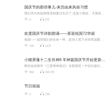
国庆节的那些事儿-来历由来风俗习惯
我们伟大的祖国母亲就要过生日了,也是小朋友、大朋友们最喜欢的“国庆小长假”或说“黄金周”还有说”国庆7天乐”的，说法真是不一而足。那么“国庆节”是怎么来的？自古以来国庆节怎么庆贺？新中国国庆节的来历，以及新中国国庆节的庆贺方式又有哪些呢？ ...
6
2万
欢度国庆节诗歌朗诵——喜迎祖国72华诞
祖国——如同我们的生命一样，是诗人笔下永恒而温暖的主题。在祖国72周年华诞来临之际，特创建这个诗歌朗诵专辑，诵读经典爱国篇章，和大家一起歌颂祖国，向国庆的献礼！祝愿伟大的祖国繁荣富强，祝愿大家国庆节快乐，度过平安快乐的黄金周假期！
116
11万
小猪屏蓬十二生肖神8 羊神篇国庆节开始更新啦！
晓东叔叔新作《三星堆神游记》全新面世！中信出版社出版！京东当当淘宝均有售！点蓝色字收听——《小猪屏蓬爆笑日记2024》《小猪屏蓬爆笑日记2》《小猪屏蓬爆笑日记1》让你笑得喘不上气！《我进故宫当富翁——小猪屏蓬故宫财商笔记》教你成为大富翁！《小...
550
315.3万
节日祝福
2
725