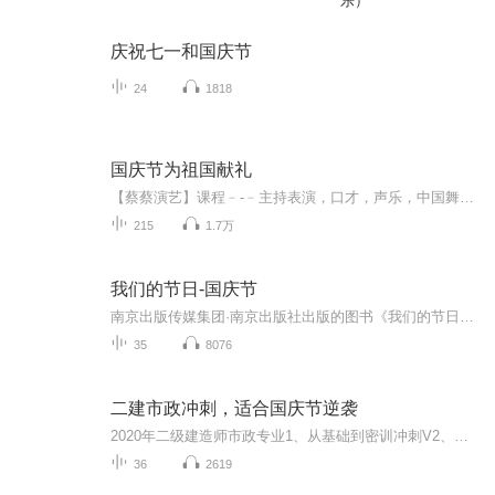
乐）
庆祝七一和国庆节
24
1818
国庆节为祖国献礼
【蔡蔡演艺】课程﹣-﹣主持表演，口才，声乐，中国舞，民族舞。独特的小舞台，专业的录音棚，每一位同学都能成为优秀的小明星。独特的教学模式，轻松上课，快乐学习！知名主持人，舞蹈家，高级教师任职授课！江南总校：河沟街42号三楼 18545856430江北分校...
215
1.7万
我们的节日-国庆节
南京出版传媒集团·南京出版社出版的图书《我们的节日》通过对中国节日文化和节日意义进行深度的挖掘，面向青少年群体构建独具特色的栏目内容，以此丰富春节、元宵节、清明节、端午节、七夕节、中秋节、重阳节等传统节日；六一节、教师节、国庆节等新兴节日的文化内涵和表现形式。促进青少年形成新的节日习俗，提升节日仪式感、认同感。音频作品由金陵朗读者联盟志愿者朗诵，南京音像出版社、金陵图书馆联合制作。
35
8076
二建市政冲刺，适合国庆节逆袭
2020年二级建造师市政专业1、从基础到密训冲刺V2、从精华课程到超压密押V3、0基础同步更新v4、持续更新到2020年考试V5、只要你跟着学让你一次稳拿证V6、渠道超压压题，超压三页纸等独家绝密压题!
36
2619