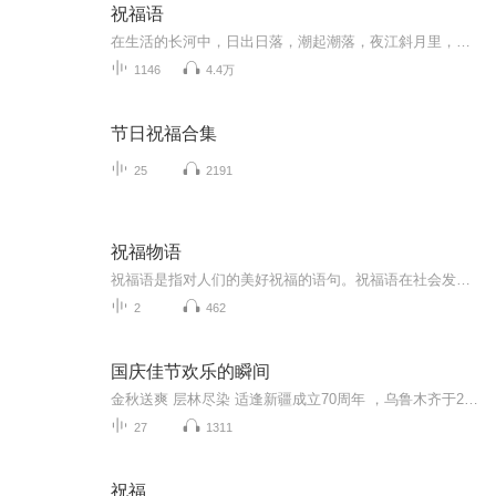
祝福语
在生活的长河中，日出日落，潮起潮落，夜江斜月里，两三星火是瓜州，缘份让我们相遇相聚，心灵呼唤，爱的寄盼，天天开心，快乐每一天，祝福天天在心间，爱的暖流，伴我们度过每个春夏秋冬！祝福我和我的朋友们，年年岁岁，节目主题:祝福语主播介绍:雍仲昭...
1146
4.4万
节日祝福合集
25
2191
祝福物语
祝福语是指对人们的美好祝福的语句。祝福语在社会发展中已经不是仅限于在节日和宴会上出现，常见的情侣互发手机信息祝福，天气冷暖变化问候祝福，朋友日常间的鼓励祝福，每天的清晨问候祝福等等。
2
462
国庆佳节欢乐的瞬间
金秋送爽 层林尽染 适逢新疆成立70周年 ，乌鲁木齐于2025年9月23日迎来党中央和习大大带领的慰问团。新疆各族群众欢欣鼓舞，热烈欢迎。
27
1311
祝福