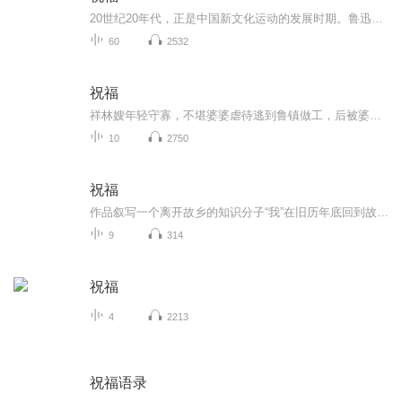
20世纪20年代，正是中国新文化运动的发展时期。鲁迅以极大的热情欢呼辛亥革命的爆发，可是不久他看到辛亥革命以后，帝制政权虽被推翻，但取而代之的却是地主阶级的军阀官僚的统治，封建社会的基础并没有彻底摧毁，中国的广大人民，尤其是农民，他们过着饥寒交迫的生活，宗法观念、封建礼教仍然是压在人民头上的精神枷锁。在这种社会背景下，在个人对社会的责任感驱使下，1924年2月7日鲁迅先生创作了这篇小说。 1.《祝福》的主题在于揭露“四权”（政权、族权、 神权、夫权）对中国妇女的迫害。...
60
2532
祝福
祥林嫂年轻守寡，不堪婆婆虐待逃到鲁镇做工，后被婆婆强行抓回卖给贺老六。她努力抗争却无奈顺从，与贺老六生活后有了儿子阿毛。然而，贺老六病故，阿毛被狼吃掉，祥林嫂再次陷入绝境，又回到鲁镇。但此时的她已被视为不祥之人，最终在别人的祝福声中孤独...
10
2750
祝福
作品叙写一个离开故乡的知识分子“我”在旧历年底回到故乡后寄寓在本家四叔(鲁四老爷)家里准备过“祝福”时，见证了四叔家先前的女仆祥林嫂瘁死的悲剧。该小说通过描述祥林嫂悲剧的一生，表现了作者对受压迫妇女的同情及对封建思想封建礼教的无情揭露。也...
9
314
祝福
4
2213
祝福语录