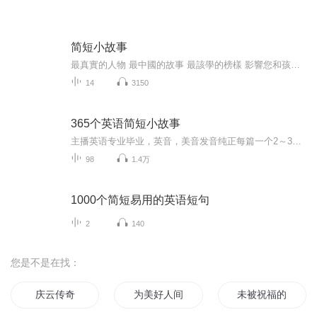
简短小故事
最真實的人物 最中國的故事 最該學的榜樣 影響您和孩子一生的聲音
14
3150
365个英语简短小故事
主播英语专业毕业，英音，美音发音纯正每篇一个2～3分钟的简短英语小故事，预计总共365个，内容比较简单，速度适中，故事有趣，适合英语初学者磨耳朵，学发音，练听力每天晚上更新一集，让我们边听故事，边学英文吧。
98
1.4万
1000个简短易用的英语短句
2
140
您是不是在找：
庆云传奇
为美好人间献上祝福
未被祝福的幸福