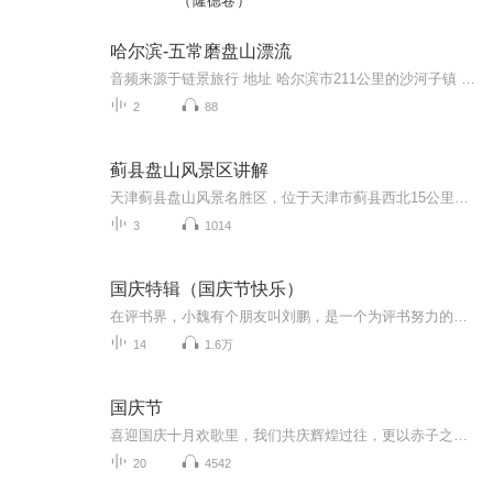
（隆德卷）
哈尔滨-五常磨盘山漂流
音频来源于链景旅行 地址 哈尔滨市211公里的沙河子镇 票价描述 暂无 开放时间 8:00至16:00 乘车信息 公交：哈尔滨道外客运站12点30(每一班次) 票价26元自驾：哈尔滨市-五常市-山河屯镇-向阳镇-沙河子镇。全程211公里，约4-5小时到达
2
88
蓟县盘山风景区讲解
天津蓟县盘山风景名胜区，位于天津市蓟县西北15公里处，占地面积106平方公里，因其雄踞北京之东，故有“京东第一山”之美誉。旧有山名无终、徐无、四正、盘龙。相传东汉末年，无终名士田畴因无心入仕，不受献帝封赏，遂隐居于此，因此后人便将此山称之田盘...
3
1014
国庆特辑（国庆节快乐）
在评书界，小魏有个朋友叫刘鹏，是一个为评书努力的小伙子。在2021年国庆期间，他想弄个特辑，便烦劳我给他录个爱国题材的评书小段儿。这种事情，不是特殊情况，小魏一般不会拒绝，也就给其录了一个《鲁迅踢鬼》，等他传完，我再传到我的专辑里。另外，小...
14
1.6万
国庆节
喜迎国庆十月欢歌里，我们共庆辉煌过往，更以赤子之心，向未来书写滚烫的誓言——这盛世，值得我们以热爱相拥。
20
4542