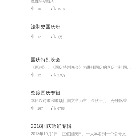
魔性早功练习
10
1518
法制史国庆班
12
1万
国庆特别晚会
《原创》：《国庆特别晚会》为展现国庆的喜庆与祖国的深情我将以具体的场景切入从清晨升旗的庄严到街头巷尾的欢庆到历史与当下的交融，用优美的笔触传递对祖国的热爱与自豪！用诗歌和情感美文形式，歌颂祖国的繁荣富强，祝人民幸福安康！
12
2.9万
欢度国庆专辑
本辑以诗歌和歌颂祖国文章为主，金秋十月，丹桂飘香，在这个充满丰收喜悦的季节里，我们满怀激动和自豪，迎来了中华人民共和国76周年华诞。这不仅是一个庄重的纪念日，更是全体中华儿女共同欢庆的盛大的节日，承载着深厚的民族情感和历史意义.
167
6788
2018国庆吟诵专辑
2018年10月1日，正值国庆日。一大早看到一个公号文章，正是文天祥的《己卯十月一日至燕越五日罹狴犴有感而赋》。当然，彼十一非当今的十一。不过数字的巧合还是让人感触，今天拿来读一读，体味一番历史英杰的民族情怀，恰也当时。 根据诗题来看，这组诗是写于十月一日至十月五日之间，是文天祥被俘之后所作，这些诗作不仅有凛凛正气，更也能看的到他百端交集的复杂情感。另一首于右任先生的《望大陆》，微信公号有称《望乡》，一句“山之上国之殇”荡气回肠，一并兴起拿来读了一读。仓促间多有瑕疵...