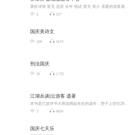
票价详情 暂无 适宜 全年 电话 暂无 简介 亲爱的游客朋友，您对电影中ET的印象是什么样的？今天咱们到眼镜猴游客中心去看一看吧，据说这眼镜猴可是电影ET里的原型呢。眼镜猴是菲律宾的国宝，它们大多生活在菲律宾南部，是濒危保护动物，这么可爱的小精灵绝...
2
127
国庆美诗文
108
4173
刑法国庆
26
1.7万
江湖丛谈|云游客 遗著
本书是已故评书大师连阔如先生的遗作，怹于上世纪30年代以笔名云游客，在当时北平的《时言报》上发表长篇连载，系统揭露了当时江湖的行当、行话和内幕，可谓是民国江湖防诈骗指南。改革开放以后，先后有中国曲艺出版社、中国民间文艺出版社、上海文艺出版...
3
6824
国庆七天乐