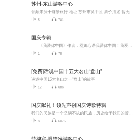
苏州-东山游客中心
音频来源于链景旅行 地址 苏州市吴中区 票价描述 暂无 开放时间 全天 乘车信息 581路公交即可到达景区
5
701
国庆专辑
《我爱你中国》作者：凝嫣心语我爱你中国！我爱你春天蓬勃的秧苗；我爱你秋日金黄的硕果。我爱你中国！我爱你青松气质，我爱你红梅品格！我爱你家乡的甜蔗好像乳汁滋润着我的心窝。我爱你中国，我要把最美的歌儿献给你，我的母亲我的祖国。我爱你中国，我爱...
1
78
[免费]话说中国十五大名山“盘山”
讲述中国15大名山之一“盘山”的故事
12
686
国庆献礼！领先声创国庆诗歌特辑
我们的民族是一个坚韧不拔的民族，历史给予我们的苦难都变成了闪着金光的勋章！我们的国家是一个龙腾虎跃的国家，那条巨龙正以不可阻挡之势崛起于神奇的东方！------------------------------------------------值此祖国70周年华诞之际，领先声创以诗歌向祖国献礼！用我们的声音、用我们的热血、用我们的灵魂诵读经典爱国篇章，歌颂我们的祖国！永远繁荣富强！
8
6076
菲律宾-眼镜猴游客中心