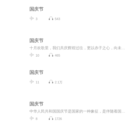
国庆节
3
543
国庆节
十月欢歌里，我们共庆辉煌过往，更以赤子之心，向未来书写滚烫的誓言——这盛世，值得我们以热爱相拥。
10
465
国庆节
11
2.1万
国庆节
中华人民共和国国庆节是国家的一种象征，是伴随着国家的出现而出现的。让我们用诗歌朗诵歌颂祖国的繁荣富强，国泰民安。
8
1726