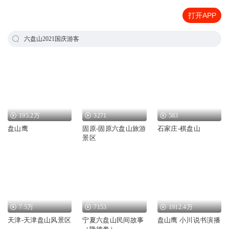
打开APP
六盘山2021国庆游客
195.2万
3271
583
盘山鹰
固原-固原六盘山旅游
石家庄-棋盘山
景区
7.5万
7153
1912.4万
天津-天津盘山风景区
宁夏六盘山民间故事
盘山鹰 小川说书演播