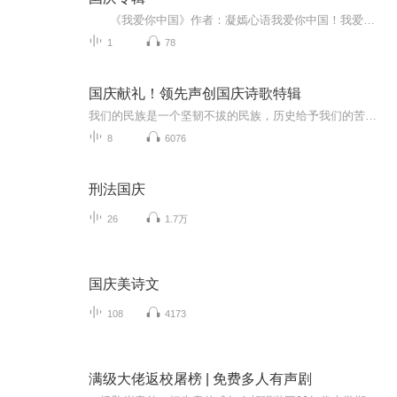
《我爱你中国》作者：凝嫣心语我爱你中国！我爱你春天蓬勃的秧苗；我爱你秋日金黄的硕果。我爱你中国！我爱你青松气质，我爱你红梅品格！我爱你家乡的甜蔗好像乳汁滋润着我的心窝。我爱你中国，我要把最美的歌儿献给你，我的母亲我的祖国。我爱你中国，我爱...
1
78
国庆献礼！领先声创国庆诗歌特辑
我们的民族是一个坚韧不拔的民族，历史给予我们的苦难都变成了闪着金光的勋章！我们的国家是一个龙腾虎跃的国家，那条巨龙正以不可阻挡之势崛起于神奇的东方！------------------------------------------------值此祖国70周年华诞之际，领先声创以诗歌向祖国献礼！用我们的声音、用我们的热血、用我们的灵魂诵读经典爱国篇章，歌颂我们的祖国！永远繁荣富强！
8
6076
刑法国庆
26
1.7万
国庆美诗文
108
4173
满级大佬返校屠榜 | 免费多人有声剧