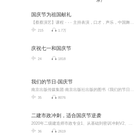
乐）
国庆节为祖国献礼
【蔡蔡演艺】课程﹣-﹣主持表演，口才，声乐，中国舞，民族舞。独特的小舞台，专业的录音棚，每一位同学都能成为优秀的小明星。独特的教学模式，轻松上课，快乐学习！知名主持人，舞蹈家，高级教师任职授课！江南总校：河沟街42号三楼 18545856430江北分校...
215
1.7万
庆祝七一和国庆节
24
1818
我们的节日-国庆节
南京出版传媒集团·南京出版社出版的图书《我们的节日》通过对中国节日文化和节日意义进行深度的挖掘，面向青少年群体构建独具特色的栏目内容，以此丰富春节、元宵节、清明节、端午节、七夕节、中秋节、重阳节等传统节日；六一节、教师节、国庆节等新兴节日的文化内涵和表现形式。促进青少年形成新的节日习俗，提升节日仪式感、认同感。音频作品由金陵朗读者联盟志愿者朗诵，南京音像出版社、金陵图书馆联合制作。
35
8076
二建市政冲刺，适合国庆节逆袭
2020年二级建造师市政专业1、从基础到密训冲刺V2、从精华课程到超压密押V3、0基础同步更新v4、持续更新到2020年考试V5、只要你跟着学让你一次稳拿证V6、渠道超压压题，超压三页纸等独家绝密压题!
36
2619