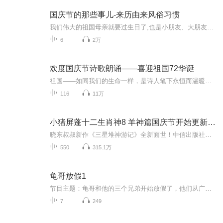
国庆节的那些事儿-来历由来风俗习惯
我们伟大的祖国母亲就要过生日了,也是小朋友、大朋友们最喜欢的“国庆小长假”或说“黄金周”还有说”国庆7天乐”的，说法真是不一而足。那么“国庆节”是怎么来的？自古以来国庆节怎么庆贺？新中国国庆节的来历，以及新中国国庆节的庆贺方式又有哪些呢？ ...
6
2万
欢度国庆节诗歌朗诵——喜迎祖国72华诞
祖国——如同我们的生命一样，是诗人笔下永恒而温暖的主题。在祖国72周年华诞来临之际，特创建这个诗歌朗诵专辑，诵读经典爱国篇章，和大家一起歌颂祖国，向国庆的献礼！祝愿伟大的祖国繁荣富强，祝愿大家国庆节快乐，度过平安快乐的黄金周假期！
116
11万
小猪屏蓬十二生肖神8 羊神篇国庆节开始更新啦！
晓东叔叔新作《三星堆神游记》全新面世！中信出版社出版！京东当当淘宝均有售！点蓝色字收听——《小猪屏蓬爆笑日记2024》《小猪屏蓬爆笑日记2》《小猪屏蓬爆笑日记1》让你笑得喘不上气！《我进故宫当富翁——小猪屏蓬故宫财商笔记》教你成为大富翁！《小...
550
315.1万
龟哥放假1
节目主题：龟哥和他的三个兄弟开始放假了，他们从广州回来之后正式开始了寒假生活，他们有很多作业，每天都挺充实。拉布布和企鹅也很喜欢放假，因为有大量时间可以和跟龟哥一起玩。
7
249