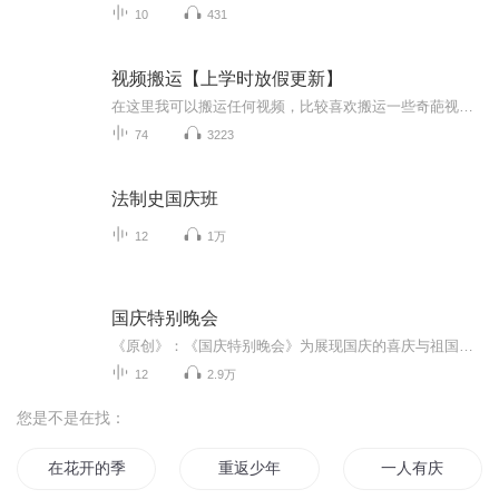
10
431
视频搬运【上学时放假更新】
在这里我可以搬运任何视频，比较喜欢搬运一些奇葩视频，想搬运什么视频，可以在评论区评论或私聊，如有侵权请告诉我，谢谢
74
3223
法制史国庆班
12
1万
国庆特别晚会
《原创》：《国庆特别晚会》为展现国庆的喜庆与祖国的深情我将以具体的场景切入从清晨升旗的庄严到街头巷尾的欢庆到历史与当下的交融，用优美的笔触传递对祖国的热爱与自豪！用诗歌和情感美文形式，歌颂祖国的繁荣富强，祝人民幸福安康！
12
2.9万
您是不是在找：
在花开的季节绽放
重返少年
一人有庆