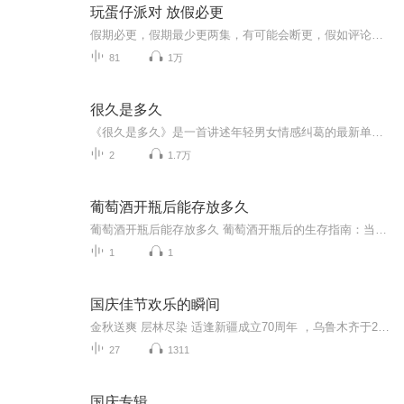
玩蛋仔派对 放假必更
假期必更，假期最少更两集，有可能会断更，假如评论多，月票多，听的多的话，最多一天更四集，更的必须得是假期，不过有没有好心人来给个好评？三星也行，现在我23的订阅量，一个评论都没有
81
1万
很久是多久
《很久是多久》是一首讲述年轻男女情感纠葛的最新单曲，失恋的滋味并不好受，分手也许也是迫不得已......不同于以往雨宗林其他慷慨激昂的歌曲，也不是那种感情破裂时的撕心裂肺，雨宗林独特的嗓音将词曲中的忧桑、无奈、不舍、思念等多种情绪娓娓道来，那种发自内心的歌喉和他对内心的真情流露。流过泪，滴过血，恋过你；承诺是“枷锁”，也是最后的“执着”。...
2
1.7万
葡萄酒开瓶后能存放多久
葡萄酒开瓶后能存放多久 葡萄酒开瓶后的生存指南：当"液体黄金"遭遇"时间刺客" （郑重声明：本文不含任何医疗建议，只提供信息参考。若您把葡萄酒当药喝，建议直接挂号消化科） 刚开瓶的葡萄酒就像刚下凡的仙女——新鲜水灵讨人喜欢。可一旦开瓶，...
1
1
国庆佳节欢乐的瞬间
金秋送爽 层林尽染 适逢新疆成立70周年 ，乌鲁木齐于2025年9月23日迎来党中央和习大大带领的慰问团。新疆各族群众欢欣鼓舞，热烈欢迎。
27
1311
国庆专辑