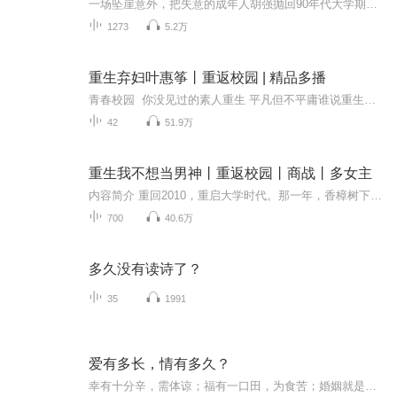
一场坠崖意外，把失意的成年人胡强抛回90年代大学期间。带着先知记忆，他本想轻松抄答案、抢风口、护家人，却很快发现：• 校园里，一张满分试卷就能引来暗流；• 家庭中，任何一次提前“救场”都可能把亲人推向更深的漩涡；• 商海里，他熟知的每一个暴富...
1273
5.2万
重生弃妇叶惠筝丨重返校园 | 精品多播
青春校园 你没见过的素人重生 平凡但不平庸谁说重生就要大富大贵？如果是你重回到高中时代，你还会选择毕业就与富二代结婚吗？免费专辑 每天2集更新 →点击右上角订阅收听欢迎点赞评论！您的支持就是演播人最大的动力！重生 校园 励志
42
51.9万
重生我不想当男神丨重返校园丨商战丨多女主
内容简介 重回2010，重启大学时代。那一年，香樟树下，少女折了一只写满情诗的千纸鹤。那一年，润心湖前，有蝉鸣蛙语，有月夜盛夏，有人间第三种绝色。那一年，西江洪城杀出一头猛虎，震惊世界！
700
40.6万
多久没有读诗了？
35
1991
爱有多长，情有多久？
幸有十分辛，需体谅；福有一口田，为食苦；婚姻就是经营幸福。爱就爱了，不圆满，怎么办？分就分了，放不下，怎么办？本书给你一个妙方，给你一个答案。