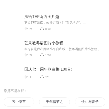
法语TEF听力图片题
更多TEF题库，欢迎订阅关注“遇见法语”。...
24
8337
芒果教粤语图片小教程
本专辑是我在网络小平台和线下教粤语的图片小教程，做成图片是方便传播保存下来哦！这些教程涉及生活各方面，而且是基础加地道口语都有，非常实用，建议保存！
22
1599
国庆七十周年歌曲集(100首)
3
281
您是不是在找：
夜中章节
千年情节之三生三世
快斗与青子的情人