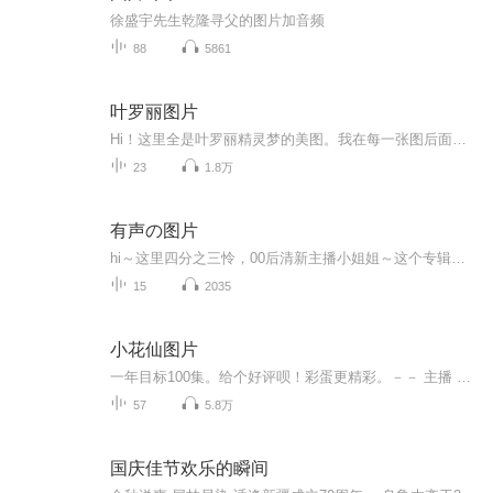
徐盛宇先生乾隆寻父的图片加音频
88
5861
叶罗丽图片
Hi！这里全是叶罗丽精灵梦的美图。我在每一张图后面都给大家留了点时间让大家把喜欢的图保存下来。如果你觉得这个图不太清晰，你可以私信找我要原图哦！
23
1.8万
有声の图片
hi～这里四分之三怜，00后清新主播小姐姐～这个专辑是由四分之三怜与微笑小熊工作室合作出版，由于都是千怜的工作室，所以质量保障十分，如果您恶意差评，说明您眼睛要么是x了，要么就是您道德有问题～好啦，也当作是千怜500粉丝的福利专辑叭别对我说我喜欢你你廉价的喜欢抵不上夏天的一根雪糕
15
2035
小花仙图片
一年目标100集。给个好评呗！彩蛋更精彩。－－ 主播 贝瑞吖也叫逆光小爱
57
5.8万
国庆佳节欢乐的瞬间