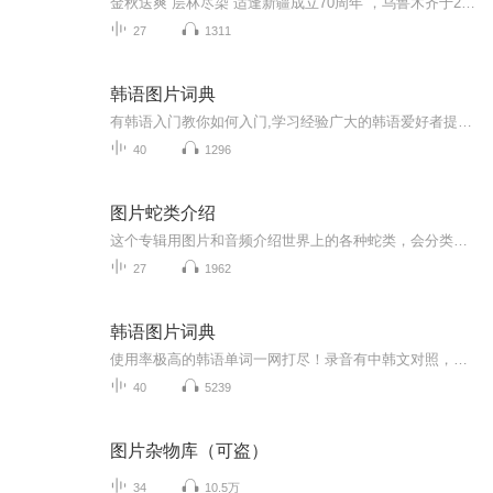
金秋送爽 层林尽染 适逢新疆成立70周年 ，乌鲁木齐于2025年9月23日迎来党中央和习大大带领的慰问团。新疆各族群众欢欣鼓舞，热烈欢迎。
27
1311
韩语图片词典
有韩语入门教你如何入门,学习经验广大的韩语爱好者提供自己学习的心得体会;韩语词汇包含各类词汇满足你各个方面的需求;韩语阅读:韩国古今各种书籍、童话、谚语等的阅读;韩语...
40
1296
图片蛇类介绍
这个专辑用图片和音频介绍世界上的各种蛇类，会分类别介绍，如有错误欢迎指正。
27
1962
韩语图片词典
使用率极高的韩语单词一网打尽！录音有中韩文对照，方便同学们在路上收听磨耳朵！更多韩语学习的内容，欢迎关注订阅“韩语助手FM” ：）
40
5239
图片杂物库（可盗）
34
10.5万