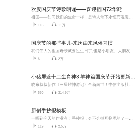
欢度国庆节诗歌朗诵——喜迎祖国72华诞
祖国——如同我们的生命一样，是诗人笔下永恒而温暖的主题。在祖国72周年华诞来临之际，特创建这个诗歌朗诵专辑，诵读经典爱国篇章，和大家一起歌颂祖国，向国庆的献礼！祝愿伟大的祖国繁荣富强，祝愿大家国庆节快乐，度过平安快乐的黄金周假期！
116
11万
国庆节的那些事儿-来历由来风俗习惯
我们伟大的祖国母亲就要过生日了,也是小朋友、大朋友们最喜欢的“国庆小长假”或说“黄金周”还有说”国庆7天乐”的，说法真是不一而足。那么“国庆节”是怎么来的？自古以来国庆节怎么庆贺？新中国国庆节的来历，以及新中国国庆节的庆贺方式又有哪些呢？ ...
6
2万
小猪屏蓬十二生肖神8 羊神篇国庆节开始更新啦！
晓东叔叔新作《三星堆神游记》全新面世！中信出版社出版！京东当当淘宝均有售！点蓝色字收听——《小猪屏蓬爆笑日记2024》《小猪屏蓬爆笑日记2》《小猪屏蓬爆笑日记1》让你笑得喘不上气！《我进故宫当富翁——小猪屏蓬故宫财商笔记》教你成为大富翁！《小...
550
314.9万
原创手抄报模板
一听到今天的作业有：手抄报，会不会抓耳挠腮的？一起来看看，总有您需要的模板在这里。
119
2.5万