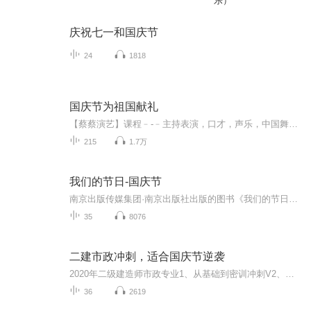
乐）
庆祝七一和国庆节
24
1818
国庆节为祖国献礼
【蔡蔡演艺】课程﹣-﹣主持表演，口才，声乐，中国舞，民族舞。独特的小舞台，专业的录音棚，每一位同学都能成为优秀的小明星。独特的教学模式，轻松上课，快乐学习！知名主持人，舞蹈家，高级教师任职授课！江南总校：河沟街42号三楼 18545856430江北分校...
215
1.7万
我们的节日-国庆节
南京出版传媒集团·南京出版社出版的图书《我们的节日》通过对中国节日文化和节日意义进行深度的挖掘，面向青少年群体构建独具特色的栏目内容，以此丰富春节、元宵节、清明节、端午节、七夕节、中秋节、重阳节等传统节日；六一节、教师节、国庆节等新兴节日的文化内涵和表现形式。促进青少年形成新的节日习俗，提升节日仪式感、认同感。音频作品由金陵朗读者联盟志愿者朗诵，南京音像出版社、金陵图书馆联合制作。
35
8076
二建市政冲刺，适合国庆节逆袭
2020年二级建造师市政专业1、从基础到密训冲刺V2、从精华课程到超压密押V3、0基础同步更新v4、持续更新到2020年考试V5、只要你跟着学让你一次稳拿证V6、渠道超压压题，超压三页纸等独家绝密压题!
36
2619