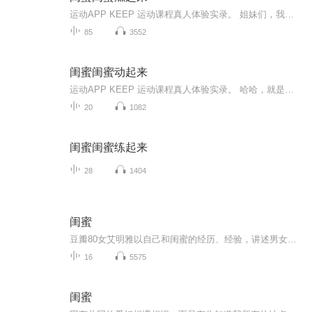
运动APP KEEP 运动课程真人体验实录。 姐妹们，我们进入K2 阶段啰！ 死撑就是胜利！
85
3552
闺蜜闺蜜动起来
运动APP KEEP 运动课程真人体验实录。 哈哈，就是监督姐持续锻炼的意思。 谢谢大家捧场！欢迎一起自嗨！
20
1082
闺蜜闺蜜练起来
28
1404
闺蜜
豆瓣80女艾明雅以自己和闺蜜的经历、经验，讲述男女、女女之间细密的情感纠葛，以及男女困惑之后，女人与岁月和生活之间的旷古对抗。其中《最后的最后，你才成了那个最好的人》等文章，曾在网络引起轰动，传阅于广大未恋、已恋、失恋、再恋豆瓣女之间，既...
16
5575
闺蜜