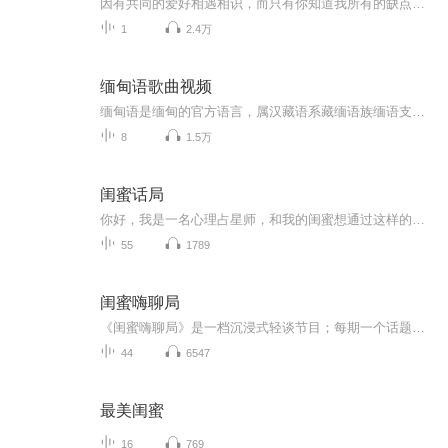
因有共同的爱好相遇相识，而只有你知道我所有的缺点却还愿陪伴我，一声闺蜜一生一起。《闺蜜》贯诗钦为友情助力，所有闺蜜都是一个个世间洒落孤独灵魂的天使，安抚你拥抱你......
1
2.4万
缅甸语歌曲视频
缅甸语是缅甸的官方语言，属汉藏语系藏缅语族缅语支。主要分布于伊洛瓦底江流域和三角洲地区。使用人口约2800万，在泰国、孟加拉、美国等也有少量分布。仰光（Yangon）话是现代缅甸语的标准语。缅甸语既然是缅甸的官方语言，这就说明了缅甸语翻译在实际工作和生活中使用还是有一定的比例的。缅甸语由于使用人口众多，历史悠久，又有极为丰富的文字记载，在汉藏语系语言中除了汉语、藏语外缅甸语也是一种重要的语言。对研究汉藏语系诸民族的政治、经济、历史、文化等具有重要意义。tukkk.com/m...
8
1.5万
闺蜜话局
你好，我是一名心理占星师，和我的闺蜜想通过这样的一档节目走进更多人的世界，成为你的电子闺蜜。欢迎来到「闺蜜话局」！这里是一个围绕女性成长的深度对谈播客。每一期，我们都会邀请一位独特的嘉宾，可能是你身边的事业达人，也可能是某个领域的闪光者...
55
1789
闺蜜嗨聊局
《闺蜜嗨聊局》是一档沉浸式轻谈节目；每期一个话题，延展开聊，从古到今，上天入地；我们被一些儿时的经典剧集所打动；我们被生活中的某一瞬间所治愈；这些经历让我们内心丰盈；所以，我们分享给同样也热爱生活的你......固定版块《闺蜜话甄嬛》是以宫斗...
44
6547
最美闺蜜
16
769