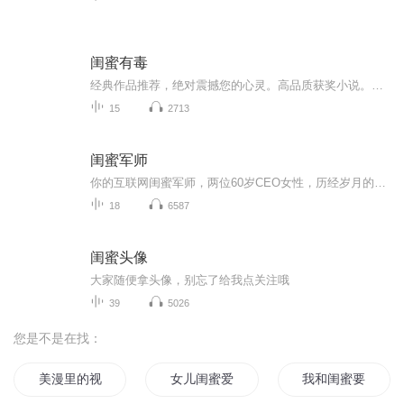
闺蜜有毒
经典作品推荐，绝对震撼您的心灵。高品质获奖小说。。大家多支持，小说情节进口时间脉搏，内容精彩生动。人物刻画细腻到位。给您一种身临其境的感觉，也欢迎多提建议和意见。我们将不断改进学习，争取带给大家优秀的作品。您的每一次聆听都是对我们最大的支持和厚爱。谢谢！
15
2713
闺蜜军师
你的互联网闺蜜军师，两位60岁CEO女性，历经岁月的人生锦囊。回答你的所有职场、女性成长、人际关系!
18
6587
闺蜜头像
大家随便拿头像，别忘了给我点关注哦
39
5026
您是不是在找：
美漫里的视频博主
女儿闺蜜爱上我
我和闺蜜要上战神