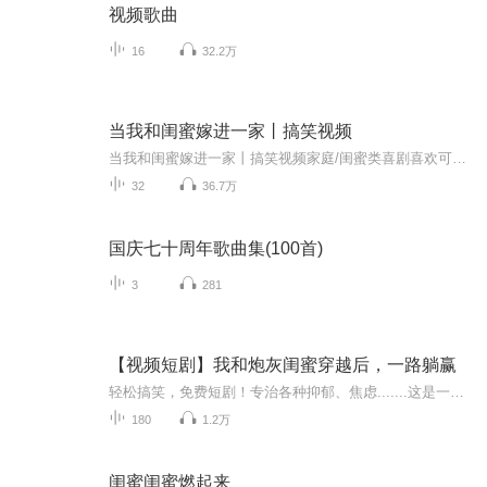
视频歌曲
16
32.2万
当我和闺蜜嫁进一家丨搞笑视频
当我和闺蜜嫁进一家丨搞笑视频家庭/闺蜜类喜剧喜欢可以订阅，会有更新提醒欢迎评论区催更搬运自ks@房东的肥四
32
36.7万
国庆七十周年歌曲集(100首)
3
281
【视频短剧】我和炮灰闺蜜穿越后，一路躺赢
轻松搞笑，免费短剧！专治各种抑郁、焦虑.......这是一个合集，后面会陆续更新中，欢迎大家点赞转发。如果喜欢记得订阅哦！2.《团宠千金不好惹》点击可直接观看3.《千金归来专治不服》点击可直接观看
180
1.2万
闺蜜闺蜜燃起来