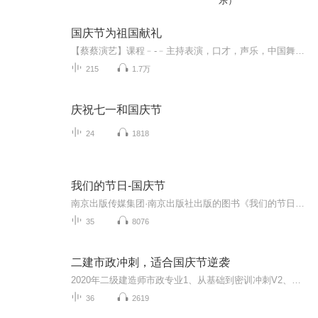
乐）
国庆节为祖国献礼
【蔡蔡演艺】课程﹣-﹣主持表演，口才，声乐，中国舞，民族舞。独特的小舞台，专业的录音棚，每一位同学都能成为优秀的小明星。独特的教学模式，轻松上课，快乐学习！知名主持人，舞蹈家，高级教师任职授课！江南总校：河沟街42号三楼 18545856430江北分校...
215
1.7万
庆祝七一和国庆节
24
1818
我们的节日-国庆节
南京出版传媒集团·南京出版社出版的图书《我们的节日》通过对中国节日文化和节日意义进行深度的挖掘，面向青少年群体构建独具特色的栏目内容，以此丰富春节、元宵节、清明节、端午节、七夕节、中秋节、重阳节等传统节日；六一节、教师节、国庆节等新兴节日的文化内涵和表现形式。促进青少年形成新的节日习俗，提升节日仪式感、认同感。音频作品由金陵朗读者联盟志愿者朗诵，南京音像出版社、金陵图书馆联合制作。
35
8076
二建市政冲刺，适合国庆节逆袭
2020年二级建造师市政专业1、从基础到密训冲刺V2、从精华课程到超压密押V3、0基础同步更新v4、持续更新到2020年考试V5、只要你跟着学让你一次稳拿证V6、渠道超压压题，超压三页纸等独家绝密压题!
36
2619