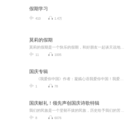
假期学习
410
1.4万
莫莉的假期
莫莉的假期是一个快乐的假期，和好朋友一起谈天说地，一起进行一次华丽的冒险，一起去偶像的书店打工……可是，这个暑假与以前又有点不同，感觉大家一下子都长大了，有了这样那样的烦恼和秘密。妈妈的爱有时会觉得是种甜蜜的负担，与好朋友的相处彼此温暖又彼此伤害，心里藏着一个关于男孩子的秘密……看来，没有烦恼的成长，那是到不了的彼岸……
11
1005
国庆专辑
《我爱你中国》作者：凝嫣心语我爱你中国！我爱你春天蓬勃的秧苗；我爱你秋日金黄的硕果。我爱你中国！我爱你青松气质，我爱你红梅品格！我爱你家乡的甜蔗好像乳汁滋润着我的心窝。我爱你中国，我要把最美的歌儿献给你，我的母亲我的祖国。我爱你中国，我爱...
1
78
国庆献礼！领先声创国庆诗歌特辑
我们的民族是一个坚韧不拔的民族，历史给予我们的苦难都变成了闪着金光的勋章！我们的国家是一个龙腾虎跃的国家，那条巨龙正以不可阻挡之势崛起于神奇的东方！------------------------------------------------值此祖国70周年华诞之际，领先声创以诗歌向祖国献礼！用我们的声音、用我们的热血、用我们的灵魂诵读经典爱国篇章，歌颂我们的祖国！永远繁荣富强！
8
6076