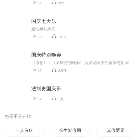
11
322
国庆七天乐
魔性早功练习
10
1518
国庆特别晚会
《原创》：《国庆特别晚会》为展现国庆的喜庆与祖国的深情我将以具体的场景切入从清晨升旗的庄严到街头巷尾的欢庆到历史与当下的交融，用优美的笔触传递对祖国的热爱与自豪！用诗歌和情感美文形式，歌颂祖国的繁荣富强，祝人民幸福安康！
12
2.9万
法制史国庆班
12
1万
您是不是在找：
一人有庆
余生皆假期
真假两界