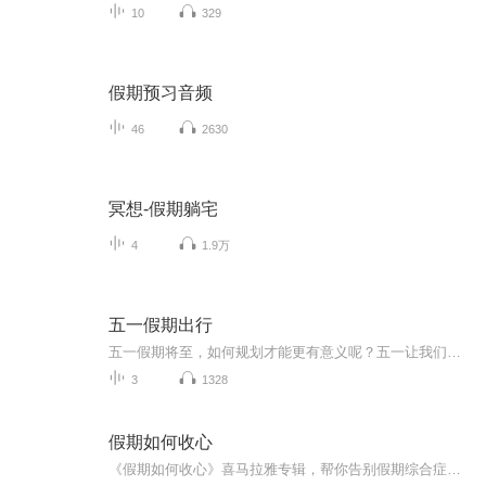
10
329
假期预习音频
46
2630
冥想-假期躺宅
4
1.9万
五一假期出行
五一假期将至，如何规划才能更有意义呢？五一让我们做感恩之行吧！五一让我们做公益，让爱与成长在路上，五一，让我们回归家乡，陪伴父母到田埂上找到蒲公英最珍贵的"风景"，在孩子心里种下一颗关于"家"的种子。
3
1328
假期如何收心
《假期如何收心》喜马拉雅专辑，帮你告别假期综合症！11个音频，10个免费，1个付费，全方位教你收心大法！免费内容标题系统，轻松应对假期收心难题。付费音频深度解析，10篇文章组合，助你假期后迅速回归工作状态！收心，从《假期如何收心》开始！