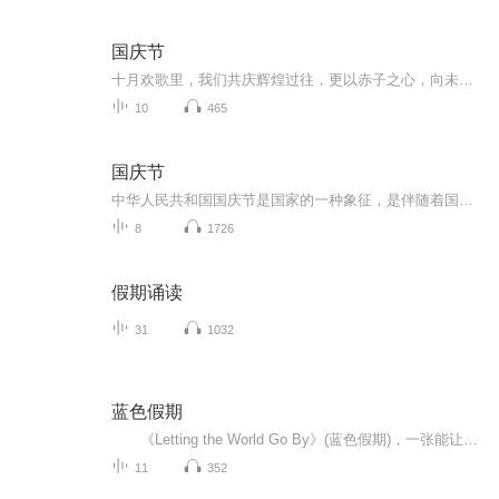
国庆节
十月欢歌里，我们共庆辉煌过往，更以赤子之心，向未来书写滚烫的誓言——这盛世，值得我们以热爱相拥。
10
465
国庆节
中华人民共和国国庆节是国家的一种象征，是伴随着国家的出现而出现的。让我们用诗歌朗诵歌颂祖国的繁荣富强，国泰民安。
8
1726
假期诵读
31
1032
蓝色假期
《Letting the World Go By》(蓝色假期)，一张能让你心境平和，怡情悦性的发烧美乐，由世界著名的发烧名厂Real Music录制，多位新纪元音乐名家：钢琴家Kevin Kern，Danny Wright，Berward Koch，吉他手Govi，竖琴家Hilary Stagg等，倾情演奏十一首醉人...
11
352