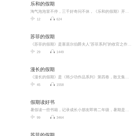
乐和的假期
淘气泡泡冒不停，三千好奇问不休，《乐和的假期》开始咯！快来跟着乐和一起，国学池里打滚，故事屋中做梦，滑滑梯上品尝科学芝士吧！
12
624
苏菲的假期
《苏菲的假期》是塞居尔伯爵夫人“苏菲系列”的收官之作，讲述了苏菲、玛格丽特、卡米耶等“小淑女”和保罗、让、莱昂等“小绅士”在暑假里发生的种种。在这个悠长假期里，男孩和女孩们一起学习、玩耍、冒险，共同体验了重逢的喜悦和离别的悲伤，上演了一...
29
1449
漫长的假期
《漫长的假期》是《韩少功作品系列》第四卷，散文集。四十五篇散文，分为“远方”、“留痕”、“背影”三部分。《走亲戚》获1996年度福建文学奖。《笑的遗产》获1992年度《中国作家》散文奖。
45
1558
假期读好书
暑假读一些书籍，记录成长小朋友即将二年级，暑期是阅读的黄金期。老师要求孩子继续用朗读的方式进行阅读，逐渐克服错字漏字多字等不良阅读习惯。那么我们索性将每天的阅读内容系统化以音频的形式进行保存，将孩子的成长记录。每则内容都是第一次通读，不...
99
3464
苏菲的假期