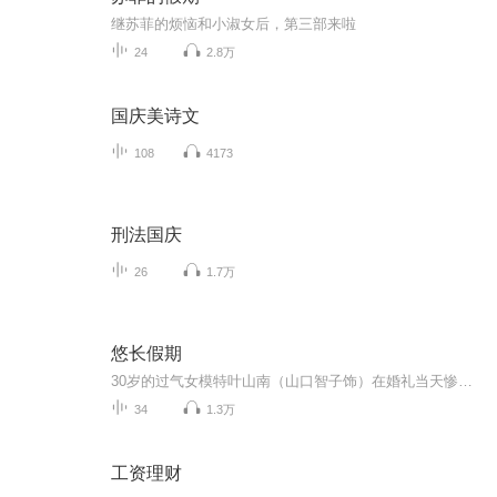
继苏菲的烦恼和小淑女后，第三部来啦
24
2.8万
国庆美诗文
108
4173
刑法国庆
26
1.7万
悠长假期
30岁的过气女模特叶山南（山口智子饰）在婚礼当天惨遭无良未婚夫卷款逃婚。 当她怒不可遏的狂奔到未婚夫居所，只堵截到了无辜的室友濑名秀俊（木村拓哉饰）——一个不得志的24岁钢琴家。身无分文又无家可归的小南对濑名威逼利诱，成为了他的新同居人。两人在同一屋檐下的生活磕磕绊绊 ，事业爱情也都不甚顺畅，渐渐竟生惺惺相惜之感……
34
1.3万
工资理财