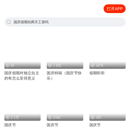
打开APP
国庆假期扣两天工资吗
61
1.6万
2478
国庆假期对独立自主
国庆特辑（国庆节快
假期听听
的有怎么安排意义
乐）
2.1万
4542
543
国庆节
国庆节
国庆节