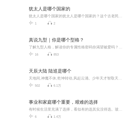
犹太人是哪个国家的
犹太人是哪个国家的犹太人是哪个国家的？这个古老民族的生存智慧让现代人惊掉下巴 早上刷到一条热搜，说某网红在以色列对着哭墙直播带货卖芝麻丸，评论区直接炸锅。有人问："犹太人到底算哪国人？以色列人是不是都信犹太教？"这个问题就像问"广东人是不...
1
2
真说九型｜你是哪个型格？
了解九型人格，解读你的专属性格密码你渴望被爱吗？你有被爱过吗？从你有记忆开始，一直到此时此刻的你，还记得这之间，你是如何寻求被爱的吗？风吹雨成花，时间追不上白马，你年少掌心的梦话，依然紧握着吗？在专辑里我会介绍九型人格和九种被爱方式，你可能会看到你自己，你会唤起曾经的记忆，你可能会哭，也可能会笑，可能会回想起那个ta，会想起那个自己。请一定记住：经意或不经意之间，我们都被这个世界，温柔的爱着。我和世界爱着你，愿你出走半生，过来仍是少年
16
853
天辰大陆 陆巡是哪个
天地间,神魔不休,乾坤转动,风起云涌。少年天才智取天下,惊悚悬疑,激荡浪漫。神秘禁忌器物究竟真假,无尽力量将引来怎样惊天逆转。少年与二神女禁断邂逅,却因一身诅咒宿命格外契合。少年智勇双全,妙计连连化解危机。更遇良师指点,渐露锋芒。少年与二神女三人...
502
6.1万
事业和家庭哪个重要，艰难的选择
有时候生活里充满了选择，看似有的选其实没得选。玻璃心的别进来。
6
1.4万