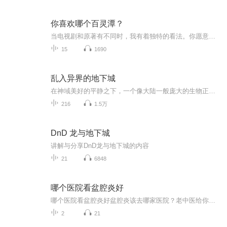
你喜欢哪个百灵潭？
当电视剧和原著有不同时，我有着独特的看法。你愿意跟着我的评论一起走入一个深情的世界吗...
15
1690
乱入异界的地下城
在神域美好的平静之下，一个像大陆一般庞大的生物正逐渐靠近，无数能量被吞噬着........使徒降临异世是谁在从中作梗？ 森磊从现实穿越到异界带着血魔传承和鬼神之力，寻找前世记忆，揭开一切谜团...........
216
1.5万
DnD 龙与地下城
讲解与分享DnD龙与地下城的内容
21
6848
哪个医院看盆腔炎好
哪个医院看盆腔炎好盆腔炎该去哪家医院？老中医给你掰开了揉碎了讲 咱老百姓得了盆腔炎，第一个反应肯定是"去哪家医院好"。这年头连网红奶茶店都知道要挑排队长的买，看病这种大事更得精挑细选。作为一名整天研究《黄帝内经》的健康管理师（注意啊，我...
2
21