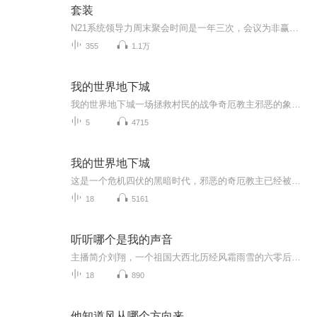
套装
N21系统领导力周末聚会时间是一年三次，会议为非赢利性质，不公开售票，如果你对N21系统的领导力周末聚会有兴趣，请与我们联系，联系方式：QQ：582325315个人微信号：jiang582325315手机：13666812710 网络二十一成功系统创办于1990年，是全球最大的领导力培训机构和最大的自由企业家联盟，也是全球最大慈善机构——宣名会主要捐赠者，助养了5万多名儿童，捐款超过了2千五百多万美元。 ...
355
1.1万
我的世界地下城
我的世界地下城一场拯救村民的战争奇厄教主邪恶的象征带领着无数的怪物邪恶的身体你要来参加吗？请关注我的世界地下城
5
4715
我的世界地下城
这是一个危机四伏的黑暗时代，邪恶的奇厄教主已经被支配之球腐蚀，他召集大军四处 劫掠、关押无辜的村民，强迫他们服从命令。打败他的秘诀就在这里，你将会学着和奇厄教主手下的恶怪打斗，提前规划方案来应对之后的危险，使用你找到的稀有物品来让自己成为...
18
5161
听听哪个是我的声音
主播简介刘翔，一个祖国大西北历经风霜雨雪的六零后汉子，一个从新疆浩瀚的古尔班通古特沙漠边缘～兵团农牧团场走出来的诵读爱好者。喜欢利用自己富有磁性的声音将美丽的文字赋予灵魂，希望与您携手同心共同游历令人向往的“诗与远方”……
18
890
他知道风从哪个方向来