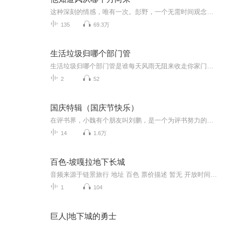
这种深刻的情感，唯有一次。彭野，一个无需时间观念的男子，他能在茫茫大草原上准确辨识出八十八颗星座。他是一名出色的射手，一位为了爱情不惜一切的豪杰，一个无所不能的神秘男人。程迦，一个在荒野中独自徘徊，冷静自若地坐在汽车顶端抽着烟的女人。她...
135
69.3万
生活垃圾归哪个部门管
生活垃圾归哪个部门管是谁每天风雨无阻来收走你家门口的垃圾袋？又是谁在深夜开着轰隆作响的压缩车穿行在小区里？当你在为垃圾分类抓耳挠腮时，有没有想过这些生活垃圾最后都去了哪里？今天咱们就来扒一扒这个城市里最默默无闻却又至关重要的幕后英雄——...
2
52
国庆特辑（国庆节快乐）
在评书界，小魏有个朋友叫刘鹏，是一个为评书努力的小伙子。在2021年国庆期间，他想弄个特辑，便烦劳我给他录个爱国题材的评书小段儿。这种事情，不是特殊情况，小魏一般不会拒绝，也就给其录了一个《鲁迅踢鬼》，等他传完，我再传到我的专辑里。另外，小...
14
1.6万
百色-坡嘎拉地下长城
音频来源于链景旅行 地址 百色 票价描述 暂无 开放时间 全天 乘车信息 暂无
1
104
巨人|地下城的勇士