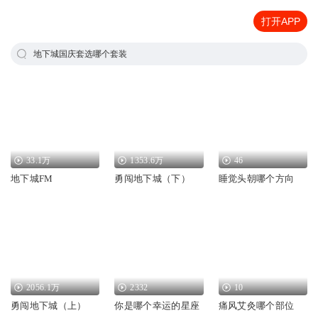
打开APP
地下城国庆套选哪个套装
33.1万
1353.6万
46
地下城FM
勇闯地下城（下）
睡觉头朝哪个方向
2056.1万
2332
10
勇闯地下城（上）
你是哪个幸运的星座
痛风艾灸哪个部位