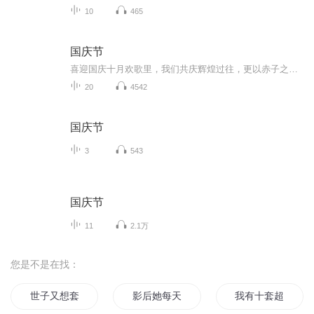
10
465
国庆节
喜迎国庆十月欢歌里，我们共庆辉煌过往，更以赤子之心，向未来书写滚烫的誓言——这盛世，值得我们以热爱相拥。
20
4542
国庆节
3
543
国庆节
11
2.1万
您是不是在找：
世子又想套路我
影后她每天都被套路
我有十套超神装