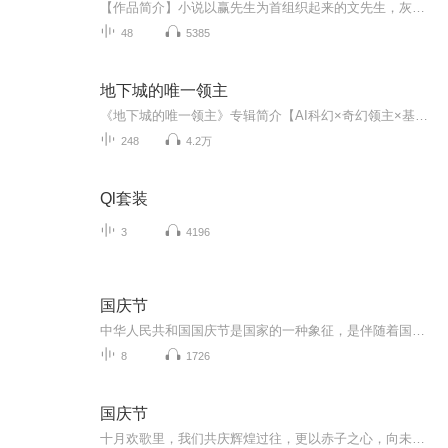
【作品简介】小说以赢先生为首组织起来的文先生，灰先生，刁先生四个异人从阴暗潮湿的地下环境到地面救人的经历展开为线索。赢先生在关键时刻总是帮助那些需要帮助的人，但每一次帮助成功后都会失去一只翅膀。他的城下住着父女二人，褚先生和女儿张瑛……...
48
5385
地下城的唯一领主
《地下城的唯一领主》专辑简介【AI科幻×奇幻领主×基建争霸×悬疑解谜】22世纪爆款种田游戏《地下城》内测开启，林轩却在爆炸中意识与游戏主程序深度绑定，化身全服唯一领主——发条地精形态：机械臂泛着冷冽寒光，犄角燃着幽蓝诡火，矮小身躯里藏着改写...
248
4.2万
Ql套装
3
4196
国庆节
中华人民共和国国庆节是国家的一种象征，是伴随着国家的出现而出现的。让我们用诗歌朗诵歌颂祖国的繁荣富强，国泰民安。
8
1726
国庆节
十月欢歌里，我们共庆辉煌过往，更以赤子之心，向未来书写滚烫的誓言——这盛世，值得我们以热爱相拥。