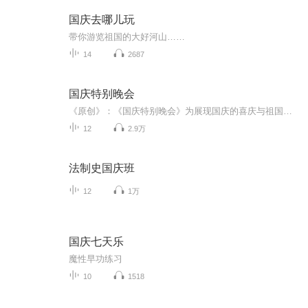
国庆去哪儿玩
带你游览祖国的大好河山……
14
2687
国庆特别晚会
《原创》：《国庆特别晚会》为展现国庆的喜庆与祖国的深情我将以具体的场景切入从清晨升旗的庄严到街头巷尾的欢庆到历史与当下的交融，用优美的笔触传递对祖国的热爱与自豪！用诗歌和情感美文形式，歌颂祖国的繁荣富强，祝人民幸福安康！
12
2.9万
法制史国庆班
12
1万
国庆七天乐
魔性早功练习
10
1518