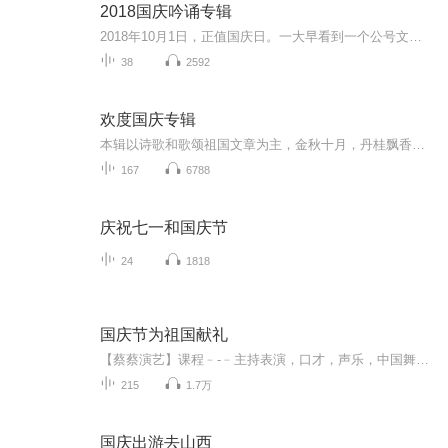
2018国庆吟诵专辑
2018年10月1日，正值国庆日。一大早看到一个公号文章，正是文天祥的《己卯十月一日至燕越五日罹狴犴有感而赋》。当然，彼十一非当今的十一。不过数字的巧合还是让人感触，今天拿来读一读，体味一番历史英杰的民族情怀，恰也当时。 根据诗题来看，这组诗是写于十月一日至十月五日之间，是文天祥被俘之后所作，这些诗作不仅有凛凛正气，更也能看的到他百端交集的复杂情感。另一首于右任先生的《望大陆》，微信公号有称《望乡》，一句“山之上国之殇”荡气回肠，一并兴起拿来读了一读。仓促间多有瑕疵...
38
2592
欢度国庆专辑
本辑以诗歌和歌颂祖国文章为主，金秋十月，丹桂飘香，在这个充满丰收喜悦的季节里，我们满怀激动和自豪，迎来了中华人民共和国76周年华诞。这不仅是一个庄重的纪念日，更是全体中华儿女共同欢庆的盛大的节日，承载着深厚的民族情感和历史意义.
167
6788
庆祝七一和国庆节
24
1818
国庆节为祖国献礼
【蔡蔡演艺】课程﹣-﹣主持表演，口才，声乐，中国舞，民族舞。独特的小舞台，专业的录音棚，每一位同学都能成为优秀的小明星。独特的教学模式，轻松上课，快乐学习！知名主持人，舞蹈家，高级教师任职授课！江南总校：河沟街42号三楼 18545856430江北分校...
215
1.7万
国庆出游去山西