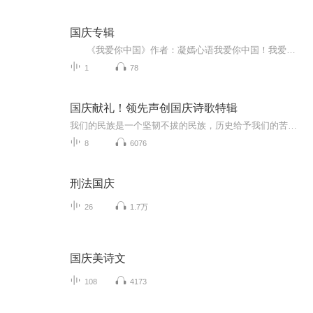
国庆专辑
《我爱你中国》作者：凝嫣心语我爱你中国！我爱你春天蓬勃的秧苗；我爱你秋日金黄的硕果。我爱你中国！我爱你青松气质，我爱你红梅品格！我爱你家乡的甜蔗好像乳汁滋润着我的心窝。我爱你中国，我要把最美的歌儿献给你，我的母亲我的祖国。我爱你中国，我爱...
1
78
国庆献礼！领先声创国庆诗歌特辑
我们的民族是一个坚韧不拔的民族，历史给予我们的苦难都变成了闪着金光的勋章！我们的国家是一个龙腾虎跃的国家，那条巨龙正以不可阻挡之势崛起于神奇的东方！------------------------------------------------值此祖国70周年华诞之际，领先声创以诗歌向祖国献礼！用我们的声音、用我们的热血、用我们的灵魂诵读经典爱国篇章，歌颂我们的祖国！永远繁荣富强！
8
6076
刑法国庆
26
1.7万
国庆美诗文
108
4173