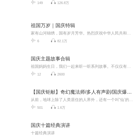
149
126.8万
祖国万岁｜国庆特辑
家有山河锦绣，国有岁月芳华。热烈庆祝中华人民共和国成立73周年！
6
82.1万
国庆主题故事合辑
祖国妈妈生日，我们一起来听一听系列故事。不仅仅有《我的祖国》，还有红军故事，也有关于战争的故事，让大家体会到和平年代的不易。
12
2600
【国庆钜献】奇幻魔法师/多人有声剧/国庆爆更七天乐
从前，地球上除了人类居住的人界外，还有一个叫“仙’的种族，居住在一个叫'地海”的异世界--也就是所谓的仙界。海内有三岛，上岛蓬菜，居神仙，中岛美蓉，居天仙，下岛源，居地仙。三岛中央，是考较群仙功力的场所--紫府。仙族族人考核升级，可以由地仙升...
501
1.6万
国庆十篇经典演讲
十篇经典演讲