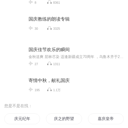
8
8361
国庆教练的朗读专辑
30
3325
国庆佳节欢乐的瞬间
金秋送爽 层林尽染 适逢新疆成立70周年 ，乌鲁木齐于2025年9月23日迎来党中央和习大大带领的慰问团。新疆各族群众欢欣鼓舞，热烈欢迎。
27
1311
寄情中秋，献礼国庆
195
1.1万
您是不是在找：
庆元纪年
庆之的野望
嘉庆皇帝