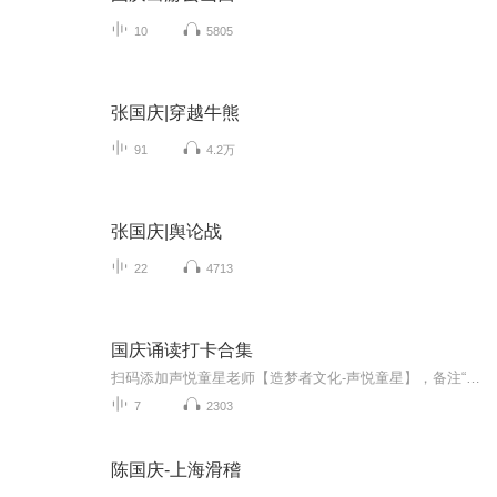
10
5805
张国庆|穿越牛熊
91
4.2万
张国庆|舆论战
22
4713
国庆诵读打卡合集
扫码添加声悦童星老师【造梦者文化-声悦童星】，备注“诵读打卡”报名，已添加好友的，直接发送“诵读打卡”报名，报名成功后进入社群。
7
2303
陈国庆-上海滑稽