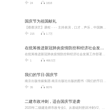
24
1818
国庆节为祖国献礼
【蔡蔡演艺】课程﹣-﹣主持表演，口才，声乐，中国舞，民族舞。独特的小舞台，专业的录音棚，每一位同学都能成为优秀的小明星。独特的教学模式，轻松上课，快乐学习！知名主持人，舞蹈家，高级教师任职授课！江南总校：河沟街42号三楼 18545856430江北分校...
215
1.7万
在统筹推进新冠肺炎疫情防控和经济社会发展工作部署会议上的讲话
在统筹推进新冠肺炎疫情防控和经济社会发展工作部署会议上的讲话
1
466.5万
我们的节日-国庆节
南京出版传媒集团·南京出版社出版的图书《我们的节日》通过对中国节日文化和节日意义进行深度的挖掘，面向青少年群体构建独具特色的栏目内容，以此丰富春节、元宵节、清明节、端午节、七夕节、中秋节、重阳节等传统节日；六一节、教师节、国庆节等新兴节日的文化内涵和表现形式。促进青少年形成新的节日习俗，提升节日仪式感、认同感。音频作品由金陵朗读者联盟志愿者朗诵，南京音像出版社、金陵图书馆联合制作。
35
8076
二建市政冲刺，适合国庆节逆袭
2020年二级建造师市政专业1、从基础到密训冲刺V2、从精华课程到超压密押V3、0基础同步更新v4、持续更新到2020年考试V5、只要你跟着学让你一次稳拿证V6、渠道超压压题，超压三页纸等独家绝密压题!