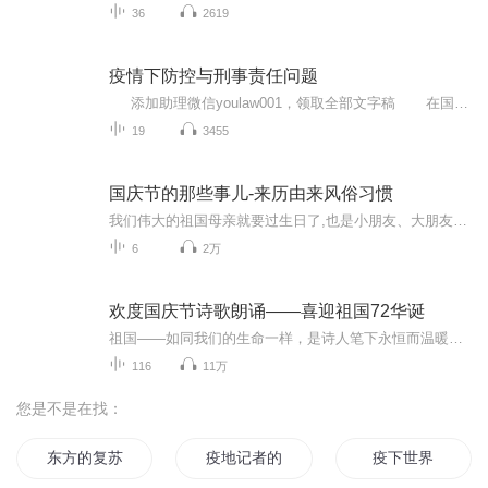
36
2619
疫情下防控与刑事责任问题
添加助理微信youlaw001，领取全部文字稿 在国家、人民的共同努力下，新型冠状病毒肺炎疫情逐渐好转，但仍不容轻视，各企业、公司、大小工厂、单位和个人仍需做好疫情防控工作。 有律针对疫情防控及刑事方面的法律问题进行总结...
19
3455
国庆节的那些事儿-来历由来风俗习惯
我们伟大的祖国母亲就要过生日了,也是小朋友、大朋友们最喜欢的“国庆小长假”或说“黄金周”还有说”国庆7天乐”的，说法真是不一而足。那么“国庆节”是怎么来的？自古以来国庆节怎么庆贺？新中国国庆节的来历，以及新中国国庆节的庆贺方式又有哪些呢？ ...
6
2万
欢度国庆节诗歌朗诵——喜迎祖国72华诞
祖国——如同我们的生命一样，是诗人笔下永恒而温暖的主题。在祖国72周年华诞来临之际，特创建这个诗歌朗诵专辑，诵读经典爱国篇章，和大家一起歌颂祖国，向国庆的献礼！祝愿伟大的祖国繁荣富强，祝愿大家国庆节快乐，度过平安快乐的黄金周假期！
116
11万
您是不是在找：
东方的复苏
疫地记者的77天
疫下世界