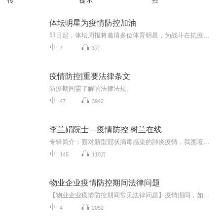
传
提示
控
体坛明星为疫情防控加油
即日起，体坛周报将邀请多位体育明星，为战斗在抗疫一线的工作人员及患者加油，为武汉加油，为中国祈祷，希望各方同舟共济，共渡难关！
7
3万
疫情防控|重要法律条文
防疫期间需了解的法律法规。
47
3942
李兰娟院士—疫情防控 树兰在线
专辑简介：面对新型冠状病毒感染的肺炎疫情，我国著名传染病学专家李兰娟院士持续跟进作出分析，并解答公众关心的问题。本栏目音频包括李院士的原音传真和网友问答两个部分。作者简介：李兰娟，中国工程院院士、浙江大学医学院附属第一医院传染病诊治国家...
145
110万
物业企业疫情防控期间法律问题
【物业企业疫情防控期间常见法律问题】疫情期间，如果业主不配合物业企业进行疫情防控、检查，物业是否有权采取强制手段？物业企业是否有权收集业主的个人信息？物业可否以业主拖欠物业费为由拒绝为其提供疫情防护服务.....请收听《物业企业疫情防控期间常见法律问题》专辑，这些问题为你详细解答！ ​​​
4
2092