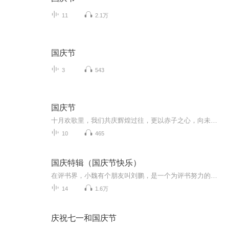
11
2.1万
国庆节
3
543
国庆节
十月欢歌里，我们共庆辉煌过往，更以赤子之心，向未来书写滚烫的誓言——这盛世，值得我们以热爱相拥。
10
465
国庆特辑（国庆节快乐）
在评书界，小魏有个朋友叫刘鹏，是一个为评书努力的小伙子。在2021年国庆期间，他想弄个特辑，便烦劳我给他录个爱国题材的评书小段儿。这种事情，不是特殊情况，小魏一般不会拒绝，也就给其录了一个《鲁迅踢鬼》，等他传完，我再传到我的专辑里。另外，小...
14
1.6万
庆祝七一和国庆节