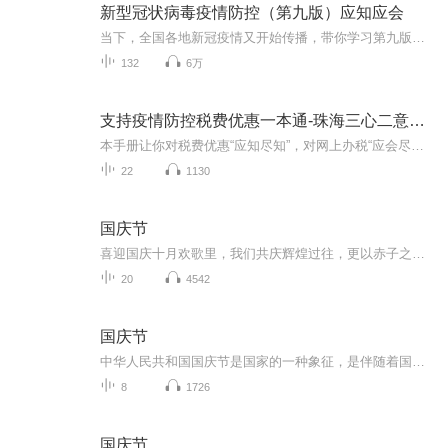
新型冠状病毒疫情防控（第九版）应知应会
当下，全国各地新冠疫情又开始传播，带你学习第九版方案，有效进行疫情防控。
132
6万
支持疫情防控税费优惠一本通-珠海三心二意财税
本手册让你对税费优惠“应知尽知”，对网上办税“应会尽会”。一书在手，一目了然的便利体验。
22
1130
国庆节
喜迎国庆十月欢歌里，我们共庆辉煌过往，更以赤子之心，向未来书写滚烫的誓言——这盛世，值得我们以热爱相拥。
20
4542
国庆节
中华人民共和国国庆节是国家的一种象征，是伴随着国家的出现而出现的。让我们用诗歌朗诵歌颂祖国的繁荣富强，国泰民安。
8
1726
国庆节