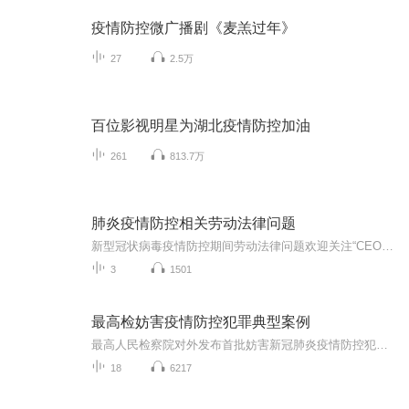
疫情防控微广播剧《麦羔过年》
27
2.5万
百位影视明星为湖北疫情防控加油
261
813.7万
肺炎疫情防控相关劳动法律问题
新型冠状病毒疫情防控期间劳动法律问题欢迎关注“CEO法律”微信公众号，欢迎添加梅律师微信：2586469891，进行法律问题交流。2020年1月23日，人力资源社会保障部、财政部、国家卫生健康委员会发布《关于因履行工作职责感染新型冠状病毒肺炎的医护及相关工...
3
1501
最高检妨害疫情防控犯罪典型案例
最高人民检察院对外发布首批妨害新冠肺炎疫情防控犯罪典型案例，共涉及抗拒疫情防控措施、暴力伤医、制假售假、哄抬物价、破坏野生动物资源等七类犯罪。
18
6217