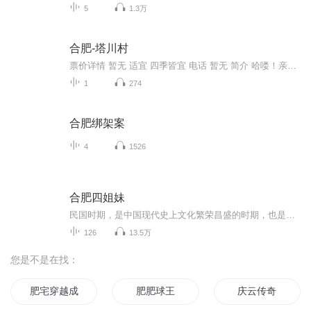
5
1.3万
合肥-塔川村
票价详情 暂无 适宜 四季皆宜 电话 暂无 简介 哈喽！亲爱的游客朋友，欢迎您来到“塔川村”。塔川村，又名“塔上”，位于黟县桃花源著名旅游景点的宏村到木坑竹海景点途中，是黟县小桃源众多美丽富绕的自然村落中一个独具魅力的山间村落。塔川村有三大特色...
1
274
合肥绑架案
4
1526
合肥四姐妹
民国时期，是中国现代史上文化繁荣昌盛的时期，也是才子佳人辈出，独领风骚的特殊年代。源于自己对民国时期的传奇人物的好奇与喜爱，也源于自己对著名作家沈从文的作品，及他与妻子张兆和的爱情婚姻故事的极大兴趣，我产生了去阅读其人其文的强烈愿望。而...
126
13.5万
您是不是在找：
肥宅穿越成了肥宅
肥肥球王
庆云传奇