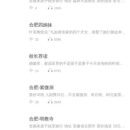
音频来源于链景旅行 地址 森林大道附近 票价描述 暂无 开放时间 全天 乘车信息 暂无
4
1304
合肥四姊妹
叶圣陶曾说:“九如巷张家的四个才女，谁娶了她们都会幸福一辈子。”这四个才貌双全的女子便是张元和、张允和、张兆和、张充和。 在苏州园林中长大的闺秀经历着从传统到现代的历史蜕变，新式西学与传统昆曲在她们这里交融，诗情画意的生活与错综复杂的命运不亚于宋氏三姐妹……
32
5395
校长荐读
婚姻里，最该富养的不是孩子是妻子今天坐地铁的时候，遇见了一件很有趣的事。地铁到站的时候，我旁边空出来一个位置，有个大概三岁的小男孩蹭蹭蹭地跑过来，坐下，然后对着车门口说：“妈妈快过来，这里有位置坐！”没多久上来了一对年轻的夫妻，妻子挽着...
11
6751
合肥-紫微洞
票价详情 入园费15元，不含紫微洞、奇石馆。60元套票含紫微洞，不含奇石馆。70元全票含景区内的所有景点。 适宜 四季皆宜 电话 0551-82382274 简介 亲爱的游客朋友，欢迎您来到紫微洞景区。紫微洞景区位于安徽巢城北郊，来到景区大门，您会看到一副描写着...
18
2643
合肥-明教寺
音频来源于链景旅行 地址 安徽省合肥市 票价描述 10元 开放时间 6:30-18:00 乘车信息 乘2、15、48、106、136、137、143、155路等公交车在逍遥津站下车后步行可达；或从李鸿章故居向东步行10分钟可达。