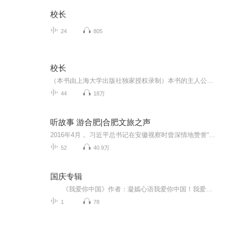
校长
24
805
校长
（本书由上海大学出版社独家授权录制）本书的主人公成林峰原是中学教师，因缘际会之下调入职工学校担任校长，从此进入一个众多配角们所交织勾连着的“圈子”。主人公虽想有所作为，履行好自己在家庭、社会中的角色，但在一干人等各藏心思、互逞手段的包围...
44
18万
听故事 游合肥|合肥文旅之声
2016年4月， 习近平总书记在安徽视察时曾深情地赞誉“合肥这个地方是养人的”。合肥市文化和旅游局与喜马拉雅安徽营销运营中心联合推出《美丽合肥 养人之城》，从人文养心方面讲述三国故地、包公故里、晚清名臣李鸿章故居故事；从山水养情方面讲述巢湖、紫...
52
40.9万
国庆专辑
《我爱你中国》作者：凝嫣心语我爱你中国！我爱你春天蓬勃的秧苗；我爱你秋日金黄的硕果。我爱你中国！我爱你青松气质，我爱你红梅品格！我爱你家乡的甜蔗好像乳汁滋润着我的心窝。我爱你中国，我要把最美的歌儿献给你，我的母亲我的祖国。我爱你中国，我爱...
1
78