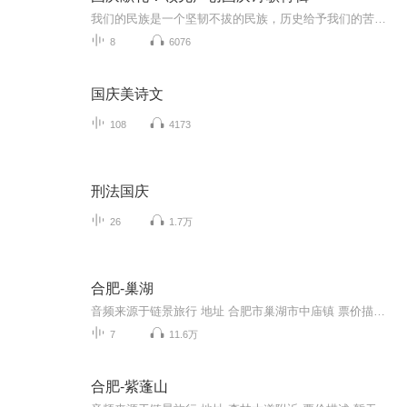
我们的民族是一个坚韧不拔的民族，历史给予我们的苦难都变成了闪着金光的勋章！我们的国家是一个龙腾虎跃的国家，那条巨龙正以不可阻挡之势崛起于神奇的东方！------------------------------------------------值此祖国70周年华诞之际，领先声创以诗歌向祖国献礼！用我们的声音、用我们的热血、用我们的灵魂诵读经典爱国篇章，歌颂我们的祖国！永远繁荣富强！
8
6076
国庆美诗文
108
4173
刑法国庆
26
1.7万
合肥-巢湖
音频来源于链景旅行 地址 合肥市巢湖市中庙镇 票价描述 无需门票。去姥山岛机械船票60 元，快艇75元。 开放时间 暂无 乘车信息 出合肥城东南，驱车约半个小时到。
7
11.6万
合肥-紫蓬山