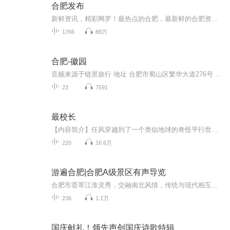
合肥发布
新鲜资讯，精彩网罗！最热点的合肥，最新鲜的合肥资讯，您最需要的城市信息，这里是由喜马拉雅安徽运营服务中心独家出品的晨间资讯类栏目——合肥发布。喜马拉雅合肥，每天给你想听，给你好听。了解更多本地线上线下活动详情，可关注喜马拉雅安徽运营服务...
1766
88万
合肥-徽园
音频来源于链景旅行 地址 合肥市蜀山区繁华大道276号 票价描述 暂无 开放时间 8:00-17:30 乘车信息 暂无
23
7591
最校长
【内容简介】任风穿越到了一个类似地球的奇怪平行世界，成为了一所即将破落倒闭的野鸡大学的校长，并且得到了一个名校系统。然后，让齐白石教国画、贝多芬教钢琴、苏格拉底教哲学、高斯教数学、钱钟书教国学、宫崎骏教动漫、乔丹教篮球……“在二十一世纪...
220
16.6万
游遍合肥|合肥A级景区有声导览
合肥市荟萃江淮灵秀，交融南北风情，传统与现代相互辉映，自然与人文相得益彰。在这里，可以寻访人文古迹，探秘科学新城，畅游精彩山水，领略城市风光，品尝庐州美食。
236
1.1万
国庆献礼！领先声创国庆诗歌特辑