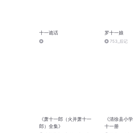
十一诡话
罗十一娘
753_后记
《萧十一郎（火并萧十一
《清徐县小学
郎）全集》
十一册