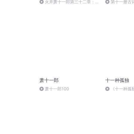
火并萧十一郎第三十二章：龙
第十一册古诗
潭虎穴（下）
萧十一郎
十一种孤独
萧十一郎100
《十一种孤
钢琴（3）