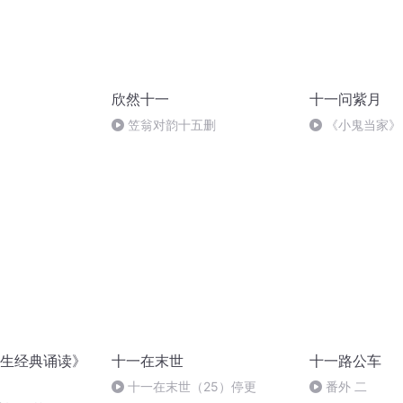
欣然十一
十一问紫月
笠翁对韵十五删
《小鬼当家》
自我防范及生活
生经典诵读》
十一在末世
十一路公车
十一在末世（25）停更
番外 二