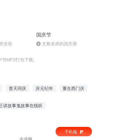
国庆节
世长歌
支教老师的国庆课
书MP3打包下载。
普天同庆
庆元纪年
重生西门庆
能重生西门庆
神级好感系统
一人有庆
正讲故事鬼故事在线听
故事免费听
听故事伤感情歌
手机端
企业版