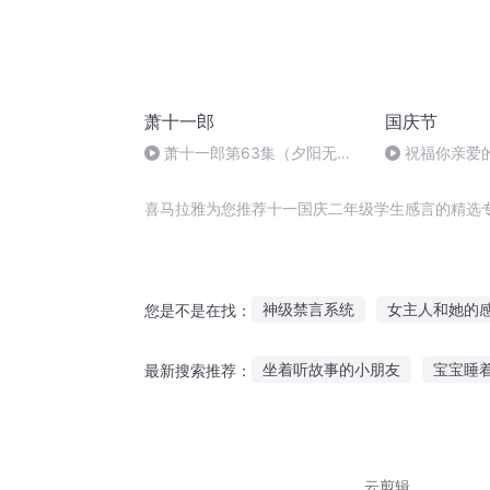
萧十一郎
国庆节
萧十一郎第63集（夕阳无限
祝福你亲爱
好）
喜马拉雅为您推荐十一国庆二年级学生感言的精选
神级禁言系统
女主人和她的
您是不是在找：
穿越之大庆帝国
庆余年之长
坐着听故事的小朋友
宝宝睡
最新搜索推荐：
安庆年记事
庆云传奇
嘉
听一听时代风骏的故事
方便
员工最喜欢听的故事
动物汽
云剪辑