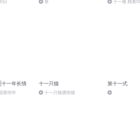
10日
章
十一倦 残卷0
|十一年长情
十一只猫
第十一式
居那些年
十一只猫遇怪猫