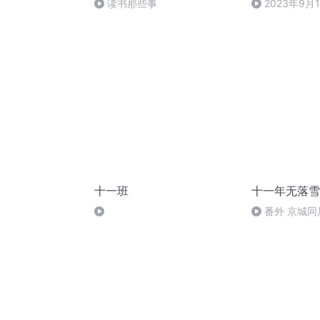
读书那些事
2023年9月
十一班
十一年无落雪
番外 京城同