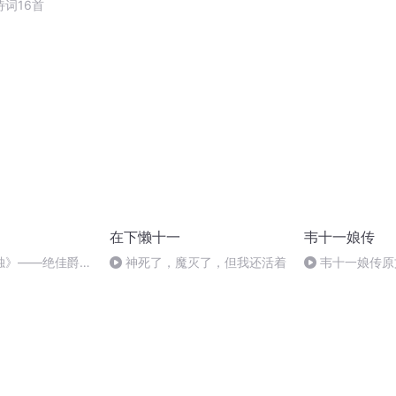
词16首
在下懒十一
韦十一娘传
独》——绝佳爵士
神死了，魔灭了，但我还活着
韦十一娘传原