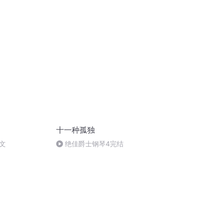
十一种孤独
文
绝佳爵士钢琴4完结