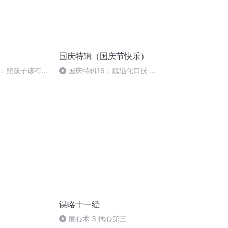
国庆特辑（国庆节快乐）
：熊孩子该有的
国庆特辑16：魏迅化口技 二
常识
胡 东方红+一般唱法和原生态
谋略十一经
度心术 3 擒心第三