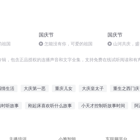
国庆节
国庆节
的祖国
怎能没有你，可爱的祖国
山河共庆，盛
专辑，包含正品授权的连播声音和文字全集，支持免费在线试听阅读和有声
感情生活
大庆第一恶
重庆儿女
大庆皇太子
重生之西门庆
歌行
我的感情生活
超级感悟系统
一个游子的情感自白
异
着时听故事
刚起床喜欢听什么故事
小天才控制听故事时间
阿
庆皇帝
携带的听故事
听小鹿讲绘本故事
7岁孩子听故事早教机
紫禁
车故事在线听
宝宝听故事的好外
国外用中文听故事
主播培训
小雅智能
车联网平台