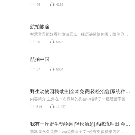
46
4138
航拍旅途
智慧音景把好看的旅游景点、经历讲述给你听，陪伴你一路前行，旅行不孤独。主播：智慧音景您的关注与订阅是对主播创作最好的鼓励！...
20
5023
航拍中国
57
5064
野生动物园我做主|全本免费|轻松治愈|系统种田流
内容简介 主角在一次偶然的机会中继承了一座经营不善、濒临倒闭的野生动物园。面对这个突如其来的责任和挑战，他开始了自己的园长生涯。在经营动物园的过程中，主角逐渐发现这些动物们并非普通的动物，它们拥有超乎寻常的智能和个性，甚至能够与人类进行...
514
11.4万
我有一座野生动物园|轻松治愈|系统流种田|会员免费
前30集永久免费！vip免费听全文~还有更多精彩内容，小耳朵们一起听起来吧~【内容简介】呼欸欸，园长倒了！（哭腔）别……别急着叫救护车，先扶我起来！方野熬夜玩游戏醒来，发现自己变成了一家破落动物园的园长。温顺灵性的东北虎、凶暴傲娇的银狐、喜欢撒...