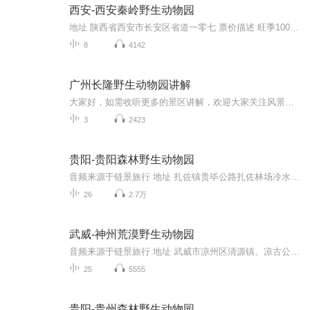
西安-西安秦岭野生动物园
地址 陕西省西安市长安区省道一零七 票价描述 旺季100元、淡季80元 开放时间 9:00-17:00 乘车信息 公交路线 东线：游9路金花北路－秦岭野生动物园； 南线：321路南门－绿园转游9路－秦岭野生动物园； 西线：322路劳动路－子午大道转游9路－秦岭野生动物园...
8
4142
广州长隆野生动物园讲解
大家好，如需收听更多的景区讲解，欢迎大家关注风景在线公众号哦，关注后，私信小编会赠送景区讲解哦。 长隆野生动物世界隶属全国首批国家级AAAAA旅游景区。长隆旅游度假区，地处广州番禺。被誉为“中国最具国际水准的野生动物园”，是全世界动物种群最多、最大的野生动物主题公园。公园以大规模野生动物种群放养和自驾车观赏为特色，集动、植物的保护、研究、旅游观赏、科普教育为一体，拥有华南地区亚热带雨林大面积原始生态；拥有50只澳洲国宝考拉[1] 、10只中国国宝大熊猫、马来西亚国宝...
3
2423
贵阳-贵阳森林野生动物园
音频来源于链景旅行 地址 扎佐镇贵毕公路扎佐林场冷水沟分场内 票价描述 成人门票120元；1.2米-1.5米儿童门票半价；1.2米以下儿童免票（需家人陪同）。 开放时间 8:00-18:00（16:00以后停止售票，黄金周除外） 乘车信息 1、贵阳至动物园的高速路线：上贵遵...
26
2.7万
武威-神州荒漠野生动物园
音频来源于链景旅行 地址 武威市凉州区清源镇、凉古公路20公里处 票价描述 门票20元；60-69岁老人持老年证、1.2-1.4米儿童半价10元，70岁以上老人吃老年证、1.2米以下儿童免票。 开放时间 9:00-17:00 乘车信息 在武威市凉州区西凉市场城乡公交站乘坐前往长...
25
5555
贵阳-贵州森林野生动物园