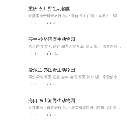
重庆-永川野生动物园
音频来源于链景旅行 地址 票价描述 门票：成年人：80元/人（通票）：节假日100元/人儿童：1.2米以下免票，需由家长带领；1.2米以上购学生票学生：50元/人（仅对中小学生，持学生证购买）学生团体票：45元/人（30人以上凭介绍信）（老师实行20免1）老年人：...
1
281
芬兰-拉努阿野生动物园
票价详情 暂无 适宜 四季皆宜 电话 暂无 简介 游客您好，在这个世界上，动物是人类的朋友，人类的生活因为动物的存在也增添了不少的乐趣，今天咱们就到罗瓦涅米著名的拉努阿野生动物园，寻找一下这里的乐趣吧。拉努阿野生动物园开放于1983年，是世界上所处...
3
401
爱尔兰-弗图野生动物园
票价详情 暂无 适宜 全年 电话 暂无 简介 嘿，亲爱的小伙伴，在盼望已久的弗图野生动物园与您不期而遇，小秘书满心欢喜呢。弗图野生动物园坐落于爱尔兰科克郡的弗图岛，占地约75英亩。最赞的是，这里是一个天然的野生动物园，生活着多种哺乳动物和鸟类，这...
1
95
海口-东山湖野生动物园
音频来源于链景旅行 地址 海南省海口琼山市东山镇 票价描述 开放时间 8：00-17：30 乘车信息
1
90