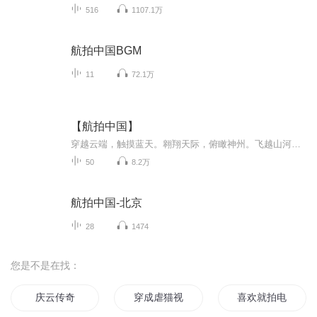
516
1107.1万
航拍中国BGM
11
72.1万
【航拍中国】
穿越云端，触摸蓝天。翱翔天际，俯瞰神州。飞越山河，再造诗意。
50
8.2万
航拍中国-北京
28
1474
您是不是在找：
庆云传奇
穿成虐猫视频的主角怎么办
喜欢就拍电视