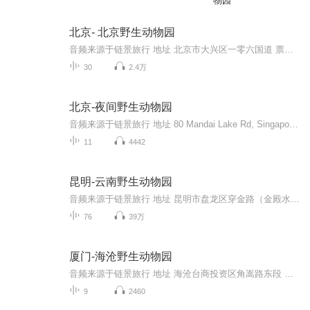
物园
北京- 北京野生动物园
音频来源于链景旅行 地址 北京市大兴区一零六国道 票价描述 暂无 开放时间 暂无 乘车信息 兴28路
30
2.4万
北京-夜间野生动物园
音频来源于链景旅行 地址 80 Mandai Lake Rd, Singapore 729826 票价描述 成人42新加坡元，3-12岁儿童28新加坡元，3岁以下儿童免费；乐龄票价18新元，门票包含游览车（英文）。官网购票节省15%起。 开放时间 19:15-24:00（最后售票时间为23:15），全年无休...
11
4442
昆明-云南野生动物园
音频来源于链景旅行 地址 昆明市盘龙区穿金路（金殿水库东侧） 票价描述 一、门票 （一）价格 全票65元 / 人。 （二）购买优惠门票的范围 1 、身高 1.2 米 至 1.4 米 儿童，可以购买优惠门票。 2 、凭本人学生证、军官证，可以购买优惠门票...
76
39万
厦门-海沧野生动物园
音频来源于链景旅行 地址 海沧台商投资区角嵩路东段 票价描述 暂无 开放时间 全天 乘车信息 暂无
9
2460