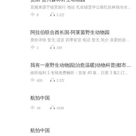
音频来源于链景旅行 地址 扎佐镇贵毕公路扎佐林场冷水沟分场内 票价描述 暂无 开放时间 8:00-18:00（16:00以后停止售票，黄金周除外） 乘车信息 暂无
8
1.3万
阿拉伯联合酋长国-阿莱茵野生动物园
票价详情 暂无 适宜 四季皆宜 电话 暂无 简介 亲爱的游客朋友，我们现在来到的地方是阿莱茵动物园，它是阿联酋最大的一个动物园，比迪拜动物园要大得多，里面的动物，也主要以沙漠热带动物为主。在晚上的时候，动物园内会有鸟类表演，这似乎是这个动物园最...
1
159
我有一座野生动物园|治愈温暖|动物科普|都市爽文
收听福利 1.专辑免费畅听：首发 40 集，日更 3 集2.订阅破500、1000、2000爆更3.播放破百万爆更100集4.月票满50、100、150、200爆更5.节假日爆更
426
2.3万
航拍中国
34
1639
航拍中国