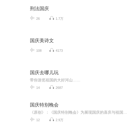
刑法国庆
26
1.7万
国庆美诗文
108
4173
国庆去哪儿玩
带你游览祖国的大好河山……
14
2687
国庆特别晚会
《原创》：《国庆特别晚会》为展现国庆的喜庆与祖国的深情我将以具体的场景切入从清晨升旗的庄严到街头巷尾的欢庆到历史与当下的交融，用优美的笔触传递对祖国的热爱与自豪！用诗歌和情感美文形式，歌颂祖国的繁荣富强，祝人民幸福安康！
12
2.9万