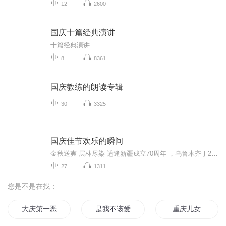
12
2600
国庆十篇经典演讲
十篇经典演讲
8
8361
国庆教练的朗读专辑
30
3325
国庆佳节欢乐的瞬间
金秋送爽 层林尽染 适逢新疆成立70周年 ，乌鲁木齐于2025年9月23日迎来党中央和习大大带领的慰问团。新疆各族群众欢欣鼓舞，热烈欢迎。
27
1311
您是不是在找：
大庆第一恶
是我不该爱你
重庆儿女