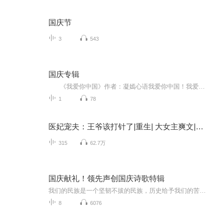
国庆节
3
543
国庆专辑
《我爱你中国》作者：凝嫣心语我爱你中国！我爱你春天蓬勃的秧苗；我爱你秋日金黄的硕果。我爱你中国！我爱你青松气质，我爱你红梅品格！我爱你家乡的甜蔗好像乳汁滋润着我的心窝。我爱你中国，我要把最美的歌儿献给你，我的母亲我的祖国。我爱你中国，我爱...
1
78
医妃宠夫：王爷该打针了|重生| 大女主爽文|甜宠
315
62.7万
国庆献礼！领先声创国庆诗歌特辑
我们的民族是一个坚韧不拔的民族，历史给予我们的苦难都变成了闪着金光的勋章！我们的国家是一个龙腾虎跃的国家，那条巨龙正以不可阻挡之势崛起于神奇的东方！------------------------------------------------值此祖国70周年华诞之际，领先声创以诗歌向祖国献礼！用我们的声音、用我们的热血、用我们的灵魂诵读经典爱国篇章，歌颂我们的祖国！永远繁荣富强！
8
6076