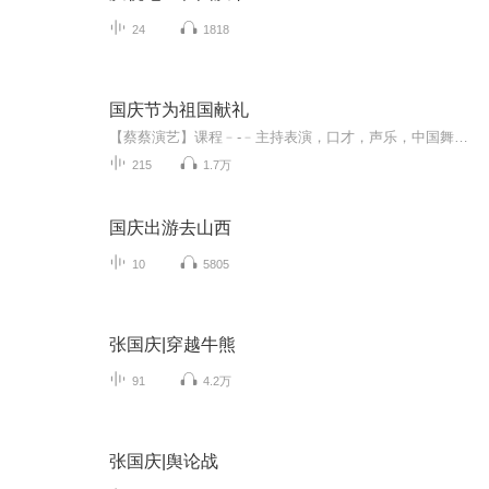
24
1818
国庆节为祖国献礼
【蔡蔡演艺】课程﹣-﹣主持表演，口才，声乐，中国舞，民族舞。独特的小舞台，专业的录音棚，每一位同学都能成为优秀的小明星。独特的教学模式，轻松上课，快乐学习！知名主持人，舞蹈家，高级教师任职授课！江南总校：河沟街42号三楼 18545856430江北分校...
215
1.7万
国庆出游去山西
10
5805
张国庆|穿越牛熊
91
4.2万
张国庆|舆论战