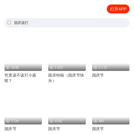
打开APP
国庆该打
3438
1.6万
2.1万
究竟该不该打小孩
国庆特辑（国庆节快
国庆节
呢？
乐）
1726
4542
465
国庆节
国庆节
国庆节