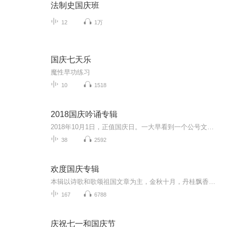
法制史国庆班
12
1万
国庆七天乐
魔性早功练习
10
1518
2018国庆吟诵专辑
2018年10月1日，正值国庆日。一大早看到一个公号文章，正是文天祥的《己卯十月一日至燕越五日罹狴犴有感而赋》。当然，彼十一非当今的十一。不过数字的巧合还是让人感触，今天拿来读一读，体味一番历史英杰的民族情怀，恰也当时。 根据诗题来看，这组诗是写于十月一日至十月五日之间，是文天祥被俘之后所作，这些诗作不仅有凛凛正气，更也能看的到他百端交集的复杂情感。另一首于右任先生的《望大陆》，微信公号有称《望乡》，一句“山之上国之殇”荡气回肠，一并兴起拿来读了一读。仓促间多有瑕疵...
38
2592
欢度国庆专辑
本辑以诗歌和歌颂祖国文章为主，金秋十月，丹桂飘香，在这个充满丰收喜悦的季节里，我们满怀激动和自豪，迎来了中华人民共和国76周年华诞。这不仅是一个庄重的纪念日，更是全体中华儿女共同欢庆的盛大的节日，承载着深厚的民族情感和历史意义.
167
6788
庆祝七一和国庆节