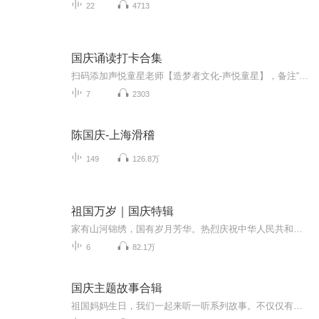
22
4713
国庆诵读打卡合集
扫码添加声悦童星老师【造梦者文化-声悦童星】，备注“诵读打卡”报名，已添加好友的，直接发送“诵读打卡”报名，报名成功后进入社群。
7
2303
陈国庆-上海滑稽
149
126.8万
祖国万岁｜国庆特辑
家有山河锦绣，国有岁月芳华。热烈庆祝中华人民共和国成立73周年！
6
82.1万
国庆主题故事合辑
祖国妈妈生日，我们一起来听一听系列故事。不仅仅有《我的祖国》，还有红军故事，也有关于战争的故事，让大家体会到和平年代的不易。