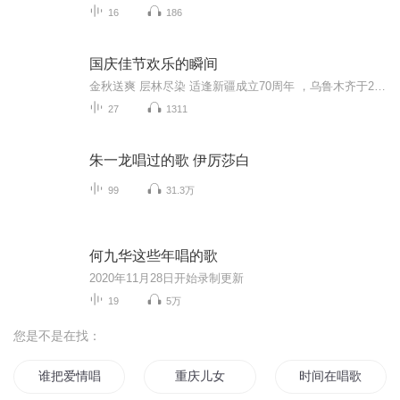
16
186
国庆佳节欢乐的瞬间
金秋送爽 层林尽染 适逢新疆成立70周年 ，乌鲁木齐于2025年9月23日迎来党中央和习大大带领的慰问团。新疆各族群众欢欣鼓舞，热烈欢迎。
27
1311
朱一龙唱过的歌 伊厉莎白
99
31.3万
何九华这些年唱的歌
2020年11月28日开始录制更新
19
5万
您是不是在找：
谁把爱情唱成歌
重庆儿女
时间在唱歌