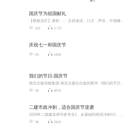
乐）
国庆节为祖国献礼
【蔡蔡演艺】课程﹣-﹣主持表演，口才，声乐，中国舞，民族舞。独特的小舞台，专业的录音棚，每一位同学都能成为优秀的小明星。独特的教学模式，轻松上课，快乐学习！知名主持人，舞蹈家，高级教师任职授课！江南总校：河沟街42号三楼 18545856430江北分校...
215
1.7万
庆祝七一和国庆节
24
1818
我们的节日-国庆节
南京出版传媒集团·南京出版社出版的图书《我们的节日》通过对中国节日文化和节日意义进行深度的挖掘，面向青少年群体构建独具特色的栏目内容，以此丰富春节、元宵节、清明节、端午节、七夕节、中秋节、重阳节等传统节日；六一节、教师节、国庆节等新兴节日的文化内涵和表现形式。促进青少年形成新的节日习俗，提升节日仪式感、认同感。音频作品由金陵朗读者联盟志愿者朗诵，南京音像出版社、金陵图书馆联合制作。
35
8076
二建市政冲刺，适合国庆节逆袭
2020年二级建造师市政专业1、从基础到密训冲刺V2、从精华课程到超压密押V3、0基础同步更新v4、持续更新到2020年考试V5、只要你跟着学让你一次稳拿证V6、渠道超压压题，超压三页纸等独家绝密压题!
36
2619