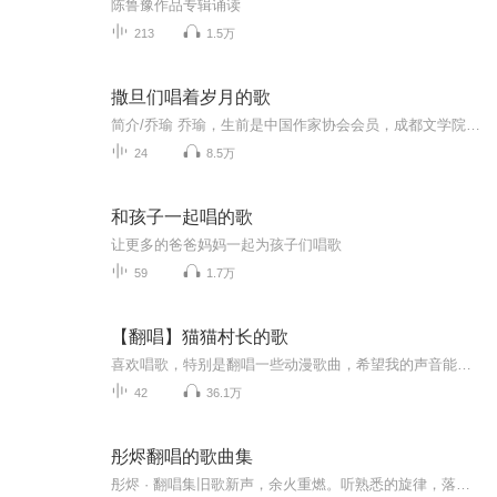
陈鲁豫作品专辑诵读
213
1.5万
撒旦们唱着岁月的歌
简介/乔瑜 乔瑜，生前是中国作家协会会员，成都文学院签约作家；中共党员，1969年应征入伍，历任测绘员，成都柴油机厂工人，《成都科技报》记者、编辑，成都市文联干部。 其中篇小说《孽障们的歌》、《少将》、《给你看本难念的经》在上个世纪80年代的文坛引起很大震动，曾获，《当代》文学奖、全国文学新人奖及《中篇小说选刊》优秀作品奖。在1991年乔瑜应邀与王朔和王海鸰合作电视剧《爱你没商量》的剧本，独立完成最后10集，而大家熟悉的《海马歌舞厅》、《渴望》、《编辑部的故事》等电视剧，乔瑜都参与了编剧。 鲜为人知的是，乔瑜的前妻是著名作家《中国式离婚》的编剧王海鸰
24
8.5万
和孩子一起唱的歌
让更多的爸爸妈妈一起为孩子们唱歌
59
1.7万
【翻唱】猫猫村长的歌
喜欢唱歌，特别是翻唱一些动漫歌曲，希望我的声音能给大家带来一点点享受~
42
36.1万
彤烬翻唱的歌曲集
彤烬 · 翻唱集旧歌新声，余火重燃。听熟悉的旋律，落陌生的泪。