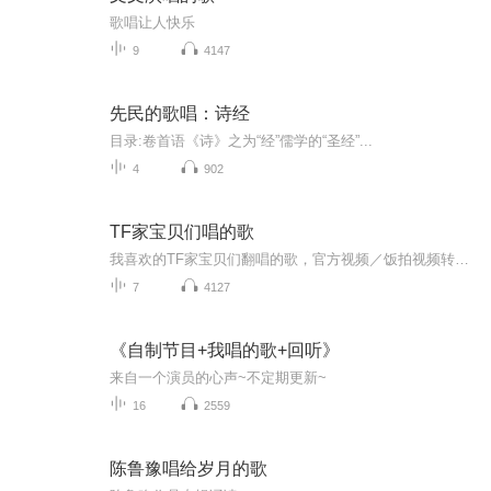
歌唱让人快乐
9
4147
先民的歌唱：诗经
目录:卷首语《诗》之为“经”儒学的“圣经”...
4
902
TF家宝贝们唱的歌
我喜欢的TF家宝贝们翻唱的歌，官方视频／饭拍视频转的音频（如果有哪个算是侵权的话很抱歉，请告诉我我会删掉的，谢谢）
7
4127
《自制节目+我唱的歌+回听》
来自一个演员的心声~不定期更新~
16
2559
陈鲁豫唱给岁月的歌