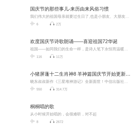
国庆节的那些事儿-来历由来风俗习惯
我们伟大的祖国母亲就要过生日了,也是小朋友、大朋友们最喜欢的“国庆小长假”或说“黄金周”还有说”国庆7天乐”的，说法真是不一而足。那么“国庆节”是怎么来的？自古以来国庆节怎么庆贺？新中国国庆节的来历，以及新中国国庆节的庆贺方式又有哪些呢？ ...
6
2万
欢度国庆节诗歌朗诵——喜迎祖国72华诞
祖国——如同我们的生命一样，是诗人笔下永恒而温暖的主题。在祖国72周年华诞来临之际，特创建这个诗歌朗诵专辑，诵读经典爱国篇章，和大家一起歌颂祖国，向国庆的献礼！祝愿伟大的祖国繁荣富强，祝愿大家国庆节快乐，度过平安快乐的黄金周假期！
116
11万
小猪屏蓬十二生肖神8 羊神篇国庆节开始更新啦！
晓东叔叔新作《三星堆神游记》全新面世！中信出版社出版！京东当当淘宝均有售！点蓝色字收听——《小猪屏蓬爆笑日记2024》《小猪屏蓬爆笑日记2》《小猪屏蓬爆笑日记1》让你笑得喘不上气！《我进故宫当富翁——小猪屏蓬故宫财商笔记》教你成为大富翁！《小...
550
314.7万
桐桐唱的歌
从小时候开始唱的，会很难听，对不起
8
2672