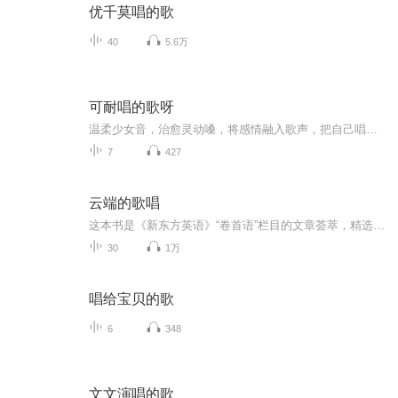
优千莫唱的歌
40
5.6万
可耐唱的歌呀
温柔少女音，治愈灵动嗓，将感情融入歌声，把自己唱给你听，愿用声音治愈孤独的你。
7
427
云端的歌唱
这本书是《新东方英语》“卷首语”栏目的文章荟萃，精选30首优美的经典英文诗歌，配有译文，中英对照阅读，便于理解。这30首诗歌大多篇幅短小，语言精练，适合背诵。诗歌虽短，却内容丰富，意境深远，能给读者以思想上和艺术上的双重享受，启迪心智，陶冶情操。
30
1万
唱给宝贝的歌
6
348
文文演唱的歌