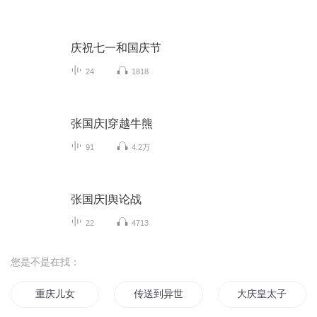
庆祝七一和国庆节
24
1818
张国庆|穿越牛熊
91
4.2万
张国庆|舆论战
22
4713
您是不是在找：
重庆儿女
传送到异世界可还行
大庆皇太子