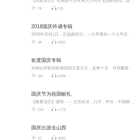
【内容简介】 礼物是千百年来人们司空见惯的东西，是人际交往中必不可少的情感媒介。一件理想的礼品对赠送者和接受者来说，都表达着某种特殊的愿望，传递着某种特殊的信息。礼品是一个宣言，它宣告了你与接受者的关系：亲密的朋友、友善的亲戚、感激下属的...
78
5万
2018国庆吟诵专辑
2018年10月1日，正值国庆日。一大早看到一个公号文章，正是文天祥的《己卯十月一日至燕越五日罹狴犴有感而赋》。当然，彼十一非当今的十一。不过数字的巧合还是让人感触，今天拿来读一读，体味一番历史英杰的民族情怀，恰也当时。 根据诗题来看，这组诗是写于十月一日至十月五日之间，是文天祥被俘之后所作，这些诗作不仅有凛凛正气，更也能看的到他百端交集的复杂情感。另一首于右任先生的《望大陆》，微信公号有称《望乡》，一句“山之上国之殇”荡气回肠，一并兴起拿来读了一读。仓促间多有瑕疵...
38
2592
欢度国庆专辑
本辑以诗歌和歌颂祖国文章为主，金秋十月，丹桂飘香，在这个充满丰收喜悦的季节里，我们满怀激动和自豪，迎来了中华人民共和国76周年华诞。这不仅是一个庄重的纪念日，更是全体中华儿女共同欢庆的盛大的节日，承载着深厚的民族情感和历史意义.
167
6788
国庆节为祖国献礼
【蔡蔡演艺】课程﹣-﹣主持表演，口才，声乐，中国舞，民族舞。独特的小舞台，专业的录音棚，每一位同学都能成为优秀的小明星。独特的教学模式，轻松上课，快乐学习！知名主持人，舞蹈家，高级教师任职授课！江南总校：河沟街42号三楼 18545856430江北分校...
215
1.7万
国庆出游去山西
10
5805