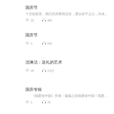
国庆节
十月欢歌里，我们共庆辉煌过往，更以赤子之心，向未来书写滚烫的誓言——这盛世，值得我们以热爱相拥。
10
465
国庆节
3
543
沈琳洁：送礼的艺术
20
3.2万
国庆专辑
《我爱你中国》作者：凝嫣心语我爱你中国！我爱你春天蓬勃的秧苗；我爱你秋日金黄的硕果。我爱你中国！我爱你青松气质，我爱你红梅品格！我爱你家乡的甜蔗好像乳汁滋润着我的心窝。我爱你中国，我要把最美的歌儿献给你，我的母亲我的祖国。我爱你中国，我爱...
1
78