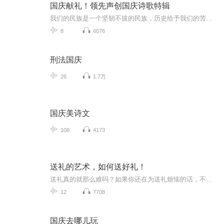
国庆献礼！领先声创国庆诗歌特辑
我们的民族是一个坚韧不拔的民族，历史给予我们的苦难都变成了闪着金光的勋章！我们的国家是一个龙腾虎跃的国家，那条巨龙正以不可阻挡之势崛起于神奇的东方！------------------------------------------------值此祖国70周年华诞之际，领先声创以诗歌向祖国献礼！用我们的声音、用我们的热血、用我们的灵魂诵读经典爱国篇章，歌颂我们的祖国！永远繁荣富强！
8
6076
刑法国庆
26
1.7万
国庆美诗文
108
4173
送礼的艺术，如何送好礼！
送礼真的就那么难吗？如果你还在为送礼烦恼的话，不妨听听这个专辑：教你针对不同人、事、时给出不同的送礼好点子，不论你是送给父母、兄弟、姐妹、情人、朋友还是同事、上司、下属，或者是老公、妻子、小孩……让你的每件礼物都使人难忘。本书每一节都针对人人头疼的送礼问题，通过案例做全方位深入探讨，并找出彻底解决之道。在此，你可以获得大量关于送礼的好点子，其中，不仅包括传统的礼物及实用性的礼物，同时也有大胆新奇的个性好礼，满足各种人、各种节日、各种场合的需求，给你全方位的送礼指导，保证你成为身经百战的“送礼达人”！
12
7708
国庆去哪儿玩