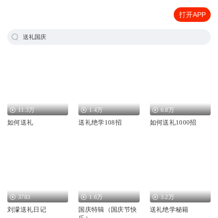
打开APP
送礼国庆
11.3万
1.4万
6.8万
如何送礼
送礼绝学108招
如何送礼1000招
3783
1.6万
3.2万
刘濛送礼日记
国庆特辑（国庆节快
送礼绝学秘籍