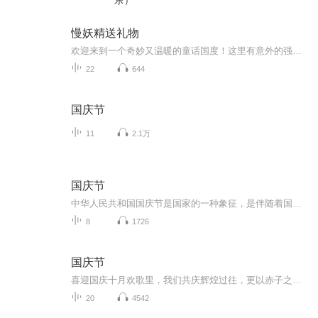
乐）
慢妖精送礼物
欢迎来到一个奇妙又温暖的童话国度！这里有意外的强盗、逃跑的小辣椒、思考冬天的小妖，还有总是慢半拍的慢妖精。15个短小精悍的原创故事，充满惊喜与想象力，蕴藏成长的智慧与感动。用耳朵聆听缤纷的奇幻冒险，让美好的品质与温暖的陪伴，伴随孩子进入甜...
22
644
国庆节
11
2.1万
国庆节
中华人民共和国国庆节是国家的一种象征，是伴随着国家的出现而出现的。让我们用诗歌朗诵歌颂祖国的繁荣富强，国泰民安。
8
1726
国庆节
喜迎国庆十月欢歌里，我们共庆辉煌过往，更以赤子之心，向未来书写滚烫的誓言——这盛世，值得我们以热爱相拥。
20
4542