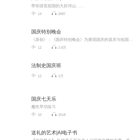
带你游览祖国的大好河山……
14
2687
国庆特别晚会
《原创》：《国庆特别晚会》为展现国庆的喜庆与祖国的深情我将以具体的场景切入从清晨升旗的庄严到街头巷尾的欢庆到历史与当下的交融，用优美的笔触传递对祖国的热爱与自豪！用诗歌和情感美文形式，歌颂祖国的繁荣富强，祝人民幸福安康！
12
2.9万
法制史国庆班
12
1万
国庆七天乐
魔性早功练习
10
1518
送礼的艺术|AI电子书