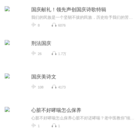
国庆献礼！领先声创国庆诗歌特辑
我们的民族是一个坚韧不拔的民族，历史给予我们的苦难都变成了闪着金光的勋章！我们的国家是一个龙腾虎跃的国家，那条巨龙正以不可阻挡之势崛起于神奇的东方！------------------------------------------------值此祖国70周年华诞之际，领先声创以诗歌向祖国献礼！用我们的声音、用我们的热血、用我们的灵魂诵读经典爱国篇章，歌颂我们的祖国！永远繁荣富强！
8
6076
刑法国庆
26
1.7万
国庆美诗文
108
4173
心脏不好哮喘怎么保养
心脏不好哮喘怎么保养心脏不好还哮喘？老中医教你"续命"五件套（不是 各位"脆皮青年"和"养生特种兵"们注意了！今天咱不聊奶茶测评，不卷帕梅拉，来唠唠这届年轻人最时髦的"配件"——动不动就罢工的心脏和三天两头闹情绪的肺管子。没错，本人就是那个左...
1
1