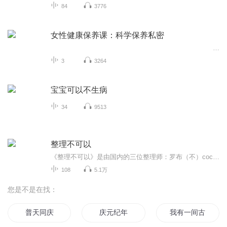
84
3776
女性健康保养课：科学保养私密
...
3
3264
宝宝可以不生病
34
9513
整理不可以
《整理不可以》是由国内的三位整理师：罗布（不）coco（可）蚂小蚁（以）联合推出的一档音频脱口秀节目。想做整理师？听整理不可以。如何选择系统整理课程？听整理不可以。如何开始成为整理师？听整理不可以。如何运营整理师团队？听整理不可以。想了解国...
108
5.1万
您是不是在找：
普天同庆
庆元纪年
我有一间古着店