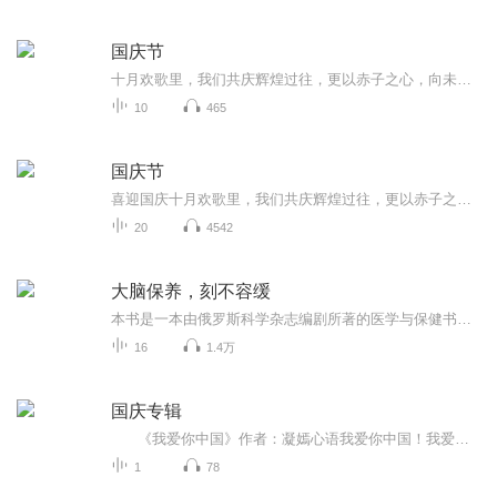
国庆节
十月欢歌里，我们共庆辉煌过往，更以赤子之心，向未来书写滚烫的誓言——这盛世，值得我们以热爱相拥。
10
465
国庆节
喜迎国庆十月欢歌里，我们共庆辉煌过往，更以赤子之心，向未来书写滚烫的誓言——这盛世，值得我们以热爱相拥。
20
4542
大脑保养，刻不容缓
本书是一本由俄罗斯科学杂志编剧所著的医学与保健书籍，主要针对我们的大脑的研究提供有利于大脑的保健知识，比如我们焦虑、头昏、记忆力减退等问题，都源于大脑，本书给出原因以及解决方案。我们的大脑是不是经常忘记一些名字、事情；是不是常常想起那些...
16
1.4万
国庆专辑
《我爱你中国》作者：凝嫣心语我爱你中国！我爱你春天蓬勃的秧苗；我爱你秋日金黄的硕果。我爱你中国！我爱你青松气质，我爱你红梅品格！我爱你家乡的甜蔗好像乳汁滋润着我的心窝。我爱你中国，我要把最美的歌儿献给你，我的母亲我的祖国。我爱你中国，我爱...
1
78