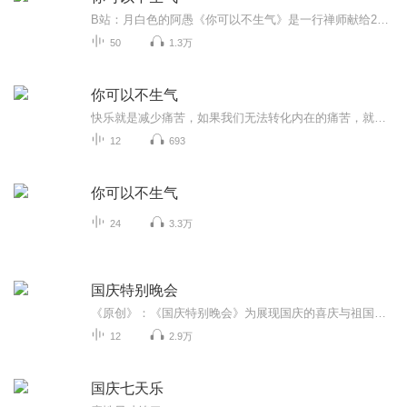
B站：月白色的阿愚《你可以不生气》是一行禅师献给21世纪人类的重要著作。在书中，一行禅师提醒我们，把生气当做自己的孩子，好好地拥抱、照顾，受伤的孩子很快就可以康复。《你可以不生气》以许多实际的例子，告诉我们如何学习谛听、深观，并透过正念转化...
50
1.3万
你可以不生气
快乐就是减少痛苦，如果我们无法转化内在的痛苦，就不可能获得快乐。
12
693
你可以不生气
24
3.3万
国庆特别晚会
《原创》：《国庆特别晚会》为展现国庆的喜庆与祖国的深情我将以具体的场景切入从清晨升旗的庄严到街头巷尾的欢庆到历史与当下的交融，用优美的笔触传递对祖国的热爱与自豪！用诗歌和情感美文形式，歌颂祖国的繁荣富强，祝人民幸福安康！
12
2.9万
国庆七天乐