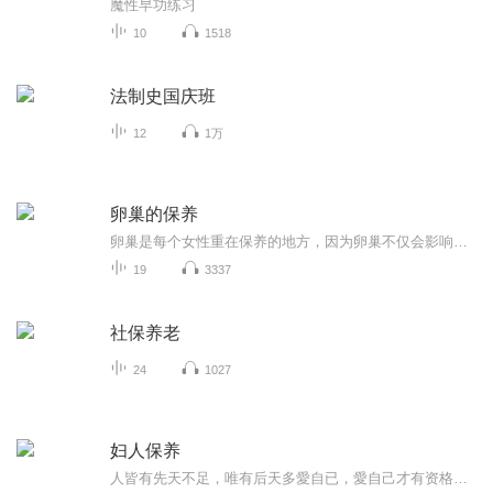
魔性早功练习
10
1518
法制史国庆班
12
1万
卵巢的保养
卵巢是每个女性重在保养的地方，因为卵巢不仅会影响正常生育，还可能会给女性朋友的身体健康带来其他的危害，聪明的女性都会这么去做，你知道吗？如果您有疑问，请关注女性健康媛馨 VX ⇒ （wangyu1478520）
19
3337
社保养老
24
1027
妇人保养
人皆有先天不足，唯有后天多愛自已，愛自己才有资格愛家人，在这里每周三、五有我们后愛古中医的李凤军教授给我们分享（古经典方），供一些有兴趣的中医爱好者们共同参考和研究，每天学习一点点中医科普知识，为自己和身边人的健康保驾护航。 让所以朋友都...