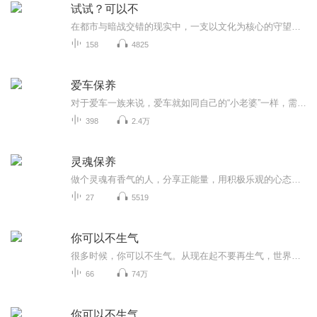
试试？可以不
在都市与暗战交错的现实中，一支以文化为核心的守望者，对抗试图以专利、基因与克隆标准化全球传统的跨域集团。她们以活水、声纹为载体，将‘活态传承’编码进去中心化网络，追索历史遗绪与‘蛇缠剑’纹章的真相，直面‘冬至协议’的收割程序，最终以母树...
158
4825
爱车保养
对于爱车一族来说，爱车就如同自己的“小老婆”一样，需要精心呵护。更要注意细节的养护，对自己的爱车做到心中有数。
398
2.4万
灵魂保养
做个灵魂有香气的人，分享正能量，用积极乐观的心态面对一切。愿你我都身心健康。❤️
27
5519
你可以不生气
很多时候，你可以不生气。从现在起不要再生气，世界上没有真正不快乐的人，只有不肯快乐的心。帮你消除烦恼，让你心情愉悦的灵丹妙药。
66
74万
你可以不生气